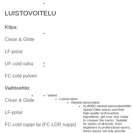
LUISTOVOITELU
Kilpa:
Clean & Glide
LF-polar
UF-cold vaha
FC-cold pulveri
Vaihtoehto:
Voiteet
Luistovoiteet
Clean & Glide
Kiinteät luistovoiteet
KLAEBO kiinteät luistovoiteet
With
Speed Glide waxes and their
LF-polar
high-quality hydrocarbon
ingredients, get your skis ready
to conquer the tracks. Suitable
FC-cold nappi tai (FC-LDR nappi)
for skiers of all levels, from
beginners to professional racers,
these waxes not only provide