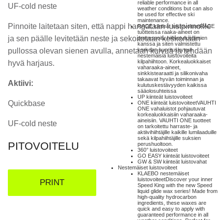
reliable performance in all
UF-cold neste
weather conditions but can also
be used for effective ski
maintenance.
Pinnoite laitetaan siten, että nappi hangataan luistpinnoille
RACE kiinteät luistovoiteet
RACE
tuotteissa raaka-aineet on
ja sen päälle levitetään neste ja sekoitetaan keskenään
prosessoitu hiilivetyliuottimien
kanssa ja siten valmistettu
pullossa olevan sienen avulla, annetaan kuivua ja tehdään
korkean suorituskyvyn
nestemäisiä luistovoiteita
kilpahiihtoon. Korkealuokkaiset
hyvä harjaus.
vaharaaka-aineet,
sinkkistearaatti ja silikonivaha
takaavat hyvän toiminnan ja
Aktiivi:
kulutuskestävyyden kaikissa
sääolosuhteissa
UP kiinteät luistovoiteet
Quickbase
ONE kiinteät luistovoiteet
VAUHTI
ONE vahaluistot pohjautuvat
korkealuokkaisiin vaharaaka-
aineisiin. VAUHTI ONE tuotteet
UF-cold neste
on tarkoitettu harraste- ja
aktiivihiihtäjille kaikille lumilaaduille
sekä kilpahiihtäjille suksien
PITOVOITELU
perushuoltoon.
360° luistovoiteet
GO EASY kiinteät luistovoiteet
GW & SW kiinteät luistovahat
Nestemäiset luistovoiteet
KLAEBO nestemäiset
luistovoiteet
Discover your inner
PRINT
Speed King with the new Speed
liquid glide wax series! Made from
high-quality hydrocarbon
ingredients, these waxes are
quick and easy to apply with
guaranteed performance in all