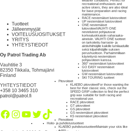
weather conditions. Perfect for
recreational enthusiasts and
active skiers, they are also ideal
for base preparation and racing
maintenance.
RACE nestemäiset luistovoiteet
UP nestemäiset luistovoiteet
Tuotteet
ONE nestemäiset
Jälleenmyyjät
luitovoiteet
VAUHTI ONE
nesteluistot pohjautuvat
VOITELUSUOSITUKSET
korkealuokkaisiin vaharaaka-
YRITYS
aineisiin. VAUHTI ONE tuotteet
on tarkoitettu harraste- ja
YHTEYSTIEDOT
aktiivihiihtäjille kaikille lumilaaduille
sekä kilpahiihtäjille suksien
perushuoltoon. Parhaimmillaan
Oy Patrol Trading Ab
käytettynä nestemäisen
pohjavoiteen kanssa.
360° nestemäiset luistovoiteet
Vauhtitie 3
GO EASY nestemäiset
82350 Tikkala, Tohmajärvi
luistovoiteet
GW nestemäiset luistovoiteet
Finland
SKI TOURING tuotteet
Pitovoiteet
YHTEYSTIEDOT
KLAEBO pitovoiteet
For those wanting the
best for their classic skis, check out the
+358 10 3465 310
SPEED GRIP collection to find the perfect
patrol@patrol.fi
grip wax suitable for both racing and
recreational use.
RACE pitovoiteet
GT pitovoiteet
GS pitovoiteet
Facebook
Instagram
YouTube
Twitter
TikTok
GS nestemäiset pitovoiteet
KS nestemäiset pitovoiteet
Pinnoitteet
Hoito- ja puhdistustuotteet
KLAEBO puhdistustuotteet
Maintain your skis like
a pro.