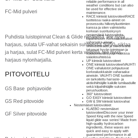
reliable performance in all
weather conditions but can also
be used for effective ski
FC-Mid pulveri
maintenance.
RACE kiinteät luistovoiteet
RACE
tuotteissa raaka-aineet on
prosessoitu hiilivetyliuottimien
kanssa ja siten valmistettu
korkean suorituskyvyn
nestemäisiä luistovoiteita
Puhdista luistopinnat Clean & Glide nesteellä, tee hyvä
kilpahiihtoon. Korkealuokkaiset
vaharaaka-aineet,
harjaus, sulata UF-vahat sekaisin suhteessa 50/50, siklaa
sinkkistearaatti ja silikonivaha
takaavat hyvän toiminnan ja
ja harjaa, sulat FC-Mid pulveri kerta vedolla, tee hyvä
kulutuskestävyyden kaikissa
sääolosuhteissa
harjaus nylonharjalla.
UP kiinteät luistovoiteet
ONE kiinteät luistovoiteet
VAUHTI
ONE vahaluistot pohjautuvat
korkealuokkaisiin vaharaaka-
PITOVOITELU
aineisiin. VAUHTI ONE tuotteet
on tarkoitettu harraste- ja
aktiivihiihtäjille kaikille lumilaaduille
sekä kilpahiihtäjille suksien
GS Base pohjavoide
perushuoltoon.
360° luistovoiteet
GO EASY kiinteät luistovoiteet
GS Red pitovoide
GW & SW kiinteät luistovahat
Nestemäiset luistovoiteet
KLAEBO nestemäiset
luistovoiteet
Discover your inner
GF Silver pitovoide
Speed King with the new Speed
liquid glide wax series! Made from
high-quality hydrocarbon
ingredients, these waxes are
quick and easy to apply with
guaranteed performance in all