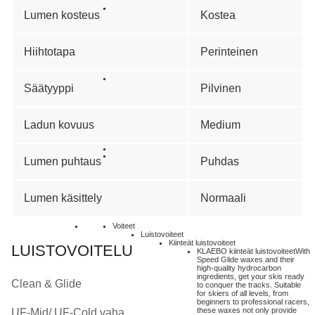
Lumen kosteus
Kostea
Hiihtotapa
Perinteinen
Säätyyppi
Pilvinen
Ladun kovuus
Medium
Lumen puhtaus
Puhdas
Lumen käsittely
Normaali
Voiteet
Luistovoiteet
Kiinteät luistovoiteet
LUISTOVOITELU
KLAEBO kiinteät luistovoiteet
With
Speed Glide waxes and their
high-quality hydrocarbon
ingredients, get your skis ready
Clean & Glide
to conquer the tracks. Suitable
for skiers of all levels, from
beginners to professional racers,
these waxes not only provide
UF-Mid/ UF-Cold vaha