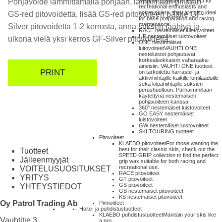
Pohjavoide lämmittämällä pohjaan, lämpimään pintaan
weather conditions. Perfect for
recreational enthusiasts and
active skiers, they are also ideal
GS-red pitovoidetta, lisää GS-red pitovoiteen päälle GF-
for base preparation and racing
maintenance.
Silver pitovoidetta 1-2 kerrosta, anna suksen jäähtyä ja
RACE nestemäiset luistovoiteet
UP nestemäiset luistovoiteet
ulkona vielä yksi kerros GF-Silver pitovoidetta.
ONE nestemäiset
luitovoiteet
VAUHTI ONE
nesteluistot pohjautuvat
korkealuokkaisiin vaharaaka-
aineisiin. VAUHTI ONE tuotteet
PRINT
on tarkoitettu harraste- ja
aktiivihiihtäjille kaikille lumilaaduille
sekä kilpahiihtäjille suksien
perushuoltoon. Parhaimmillaan
käytettynä nestemäisen
pohjavoiteen kanssa.
360° nestemäiset luistovoiteet
GO EASY nestemäiset
luistovoiteet
GW nestemäiset luistovoiteet
SKI TOURING tuotteet
Pitovoiteet
KLAEBO pitovoiteet
For those wanting the
best for their classic skis, check out the
Tuotteet
SPEED GRIP collection to find the perfect
Jälleenmyyjät
grip wax suitable for both racing and
recreational use.
VOITELUSUOSITUKSET
RACE pitovoiteet
YRITYS
GT pitovoiteet
GS pitovoiteet
YHTEYSTIEDOT
GS nestemäiset pitovoiteet
KS nestemäiset pitovoiteet
Oy Patrol Trading Ab
Pinnoitteet
Hoito- ja puhdistustuotteet
KLAEBO puhdistustuotteet
Maintain your skis like
Vauhtitie 3
a pro.