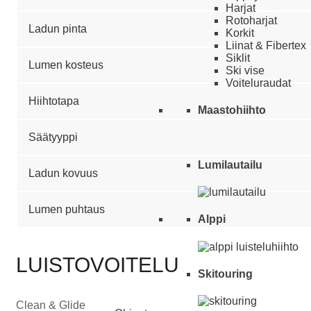
Harjat
Rotoharjat
Ladun pinta
Korkit
Liinat & Fibertex
Siklit
Lumen kosteus
Ski vise
Voiteluraudat
Hiihtotapa
Maastohiihto
Säätyyppi
Lumilautailu
Ladun kovuus
Lumen puhtaus
Alppi
LUISTOVOITELU
Skitouring
Clean & Glide