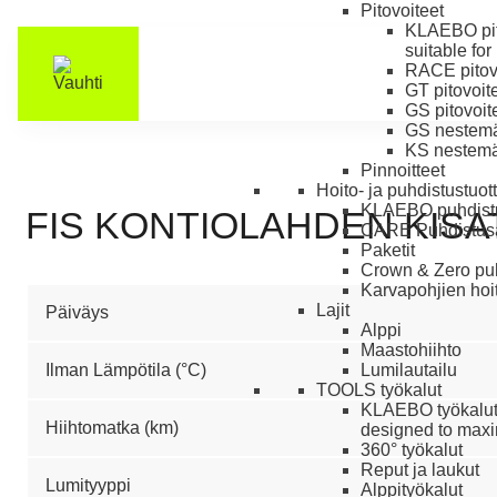
Pitovoiteet
KLAEBO pit
suitable for
RACE pitov
GT pitovoit
GS pitovoit
GS nestemäi
KS nestemäi
Pinnoitteet
Hoito- ja puhdistustuot
KLAEBO puhdistu
FIS KONTIOLAHDEN KISA
CARE Puhdistus
Paketit
Crown & Zero puh
Karvapohjien hoit
Lajit
Päiväys
Alppi
Maastohiihto
Ilman Lämpötila (°C)
Lumilautailu
TOOLS työkalut
KLAEBO työkalu
Hiihtomatka (km)
designed to maxim
360° työkalut
Reput ja laukut
Lumityyppi
Alppityökalut