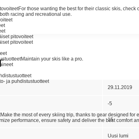
ovoiteet
For those wanting the best for their classic skis, check
 both racing and recreational use.
oiteet
eet
eet
set pitovoiteet
set pitovoiteet
teet
stuotteet
Maintain your skis like a pro.
T
aineet
distustuotteet
o- ja puhdistustuotteet
29.11.2019
-5
t
Make the most of every skiing trip, thanks to gear designed for
15
ize performance, ensure safety and deliver the best comfort an
Uusi lumi