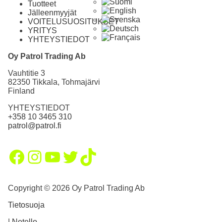
Tuotteet
Jälleenmyyjät
VOITELUSUOSITUKSET
YRITYS
YHTEYSTIEDOT
Oy Patrol Trading Ab
Vauhtitie 3
82350 Tikkala, Tohmajärvi
Finland
YHTEYSTIEDOT
+358 10 3465 310
patrol@patrol.fi
Facebook
Instagram
YouTube
Twitter
TikTok
Copyright © 2026 Oy Patrol Trading Ab
Tietosuoja
|
Netello