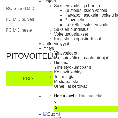
Ohjeet
Suksien voitelu ja huolto
RC Speed MID
Luistelu­suksien voitelu
Karva­pohja­suksien voitelu j
FC MID pulveri
Pito­voitelu
Laskettelu­suksien voitelu
Suksien puhdistus
FC MID neste
Voitelusuositukset
Kuvastot ja opas­tiedostot
Jälleenmyyjät
Yritys
Yhteystiedot
PITOVOITELU
Kansainväliset maahantuojat
Historia
Yhteistyökumppanit
Kestävä kehitys
Teknologia
PRINT
Mediapankki
Urheilijat kertovat
Hae tuotteita
×