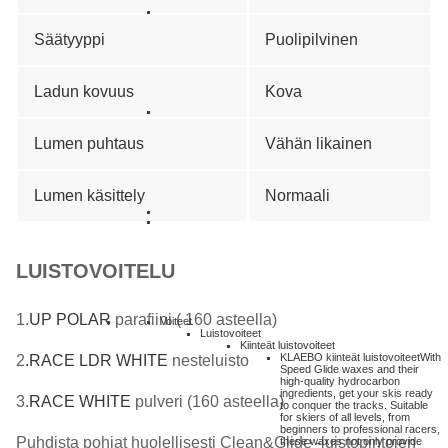
Säätyyppi
Puolipilvinen
Ladun kovuus
Kova
Lumen puhtaus
Vähän likainen
Lumen käsittely
Normaali
LUISTOVOITELU
1.
UP POLAR
parafiini ( 160 asteella)
Voiteet
Luistovoiteet
Kiinteät luistovoiteet
KLAEBO kiinteät luistovoiteet
With
2
.RACE LDR WHITE
nesteluisto
Speed Glide waxes and their
high-quality hydrocarbon
ingredients, get your skis ready
3.
RACE
WHITE
pulveri (160 asteella)
to conquer the tracks. Suitable
for skiers of all levels, from
beginners to professional racers,
Puhdista pohjat huolellisesti Clean&Glide -luistopintojen
these waxes not only provide