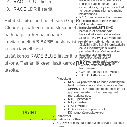
weather conditions. Perfect for
R
ACE BLUE
liisteri
recreational enthusiasts and
active skiers, they are also ideal
RACE
LDR liisteriä
for base preparation and racing
maintenance.
RACE nestemäiset luistovoiteet
Puhdista pitoalue huolellisesti Grip Remover / Base
UP nestemäiset luistovoiteet
ONE nestemäiset
Cleaner pitoalueen puhdistusaineella. Anna liuottimen
luitovoiteet
VAUHTI ONE
nesteluistot pohjautuvat
haihtua ja karhenna pitoalue.
korkealuokkaisiin vaharaaka-
aineisiin. VAUHTI ONE tuotteet
Levitä ohuelti
KS BASE
nestemäistä pohjaliisteriä ja anna
on tarkoitettu harraste- ja
aktiivihiihtäjille kaikille lumilaaduille
sekä kilpahiihtäjille suksien
kuivua täydellisesti.
perushuoltoon. Parhaimmillaan
käytettynä nestemäisen
Lisää kerros
RACE BLUE
liisteriä ja tasoita, jäähdytä
pohjavoiteen kanssa.
360° nestemäiset luistovoiteet
ulkona. Tämän jälkeen lisää kerros
RACE
LDR liisteriä,
GO EASY nestemäiset
luistovoiteet
tasoita.
GW nestemäiset luistovoiteet
SKI TOURING tuotteet
Pitovoiteet
KLAEBO pitovoiteet
For those wanting the
best for their classic skis, check out the
SPEED GRIP collection to find the perfect
grip wax suitable for both racing and
recreational use.
RACE pitovoiteet
GT pitovoiteet
GS pitovoiteet
GS nestemäiset pitovoiteet
PRINT
KS nestemäiset pitovoiteet
Pinnoitteet
Hoito- ja puhdistustuotteet
KLAEBO puhdistustuotteet
Maintain your skis like
a pro.