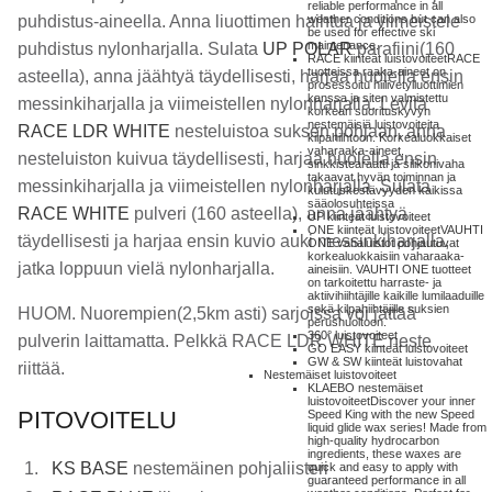
reliable performance in all
weather conditions but can also
puhdistus-aineella. Anna liuottimen haihtua ja viimeistele
be used for effective ski
maintenance.
puhdistus nylonharjalla. Sulata
UP POLAR
parafiini(160
RACE kiinteät luistovoiteet
RACE
tuotteissa raaka-aineet on
asteella), anna jäähtyä täydellisesti, harjaa huolella ensin
prosessoitu hiilivetyliuottimien
kanssa ja siten valmistettu
messinkiharjalla ja viimeistellen nylonharjalla. Levitä
korkean suorituskyvyn
nestemäisiä luistovoiteita
RACE LDR WHITE
nesteluistoa suksen pohjaan, anna
kilpahiihtoon. Korkealuokkaiset
vaharaaka-aineet,
nesteluiston kuivua täydellisesti, harjaa huolella ensin
sinkkistearaatti ja silikonivaha
takaavat hyvän toiminnan ja
messinkiharjalla ja viimeistellen nylonharjalla. Sulata
kulutuskestävyyden kaikissa
sääolosuhteissa
RACE
WHITE
pulveri (160 asteella), anna jäähtyä
UP kiinteät luistovoiteet
ONE kiinteät luistovoiteet
VAUHTI
täydellisesti ja harjaa ensin kuvio auki messinkiharjalla,
ONE vahaluistot pohjautuvat
korkealuokkaisiin vaharaaka-
jatka loppuun vielä nylonharjalla.
aineisiin. VAUHTI ONE tuotteet
on tarkoitettu harraste- ja
aktiivihiihtäjille kaikille lumilaaduille
sekä kilpahiihtäjille suksien
HUOM. Nuorempien(2,5km asti) sarjoissa voi jättää
perushuoltoon.
360° luistovoiteet
pulverin laittamatta. Pelkkä RACE LDR WHITE neste
GO EASY kiinteät luistovoiteet
GW & SW kiinteät luistovahat
riittää.
Nestemäiset luistovoiteet
KLAEBO nestemäiset
luistovoiteet
Discover your inner
PITOVOITELU
Speed King with the new Speed
liquid glide wax series! Made from
high-quality hydrocarbon
ingredients, these waxes are
KS BASE
nestemäinen pohjaliisteri
quick and easy to apply with
guaranteed performance in all