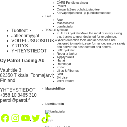
CARE Puhdistusaineet
Paketit
Crown & Zero puhdistustuotteet
Karvapohjien hoito- ja puhdistustuotteet
Lajit
Alppi
Maastohiihto
Lumilautailu
Tuotteet
TOOLS työkalut
KLAEBO työkalut
Make the most of every skiing
Jälleenmyyjät
trip, thanks to gear designed for excellence.
VOITELUSUOSITUKSET
Speed collection tools and accessories are
designed to maximize performance, ensure safety
YRITYS
and deliver the best comfort and control.
YHTEYSTIEDOT
360° työkalut
Reput ja laukut
Alppityökalut
Oy Patrol Trading Ab
Harjat
Rotoharjat
Korkit
Vauhtitie 3
Liinat & Fibertex
Siklit
82350 Tikkala, Tohmajärvi
Ski vise
Finland
Voiteluraudat
Maastohiihto
YHTEYSTIEDOT
+358 10 3465 310
patrol@patrol.fi
Lumilautailu
Facebook
Instagram
YouTube
Twitter
TikTok
Alppi