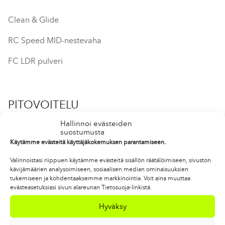
Clean & Glide
RC Speed MID-nestevaha
FC LDR pulveri
PITOVOITELU
Hallinnoi evästeiden
GS Base Super
suostumusta
Käytämme evästeitä käyttäjäkokemuksen parantamiseen.
GF Violet
Valinnoistasi riippuen käytämme evästeitä sisällön räätälöimiseen, sivuston
GF Carrot
kävijämäärien analysoimiseen, sosiaalisen median ominaisuuksien
tukemiseen ja kohdentaaksemme markkinointia. Voit aina muuttaa
evästeasetuksiasi sivun alareunan Tietosuoja-linkistä.
PRINT
Hyväksy