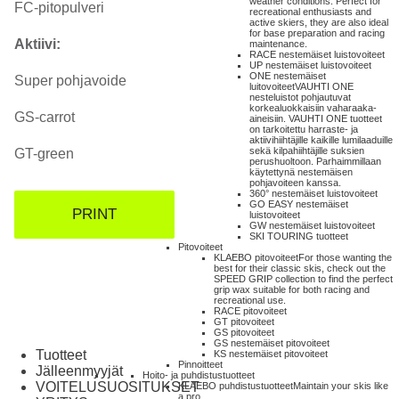
weather conditions. Perfect for
FC-pitopulveri
recreational enthusiasts and
active skiers, they are also ideal
for base preparation and racing
Aktiivi:
maintenance.
RACE nestemäiset luistovoiteet
UP nestemäiset luistovoiteet
ONE nestemäiset
Super pohjavoide
luitovoiteet
VAUHTI ONE
nesteluistot pohjautuvat
korkealuokkaisiin vaharaaka-
GS-carrot
aineisiin. VAUHTI ONE tuotteet
on tarkoitettu harraste- ja
aktiivihiihtäjille kaikille lumilaaduille
sekä kilpahiihtäjille suksien
GT-green
perushuoltoon. Parhaimmillaan
käytettynä nestemäisen
pohjavoiteen kanssa.
360° nestemäiset luistovoiteet
GO EASY nestemäiset
PRINT
luistovoiteet
GW nestemäiset luistovoiteet
SKI TOURING tuotteet
Pitovoiteet
KLAEBO pitovoiteet
For those wanting the
best for their classic skis, check out the
SPEED GRIP collection to find the perfect
grip wax suitable for both racing and
recreational use.
RACE pitovoiteet
GT pitovoiteet
GS pitovoiteet
GS nestemäiset pitovoiteet
Tuotteet
KS nestemäiset pitovoiteet
Pinnoitteet
Jälleenmyyjät
Hoito- ja puhdistustuotteet
VOITELUSUOSITUKSET
KLAEBO puhdistustuotteet
Maintain your skis like
a pro.