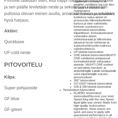
Pinnoite laitetaan siten, että nappi hangataan luistpinnoille
reliable performance in all
weather conditions but can also
ja sen päälle levitetään neste ja sekoitetaan keskenään
be used for effective ski
maintenance.
pullossa olevan sienen avulla, annetaan kuivua ja tehdään
RACE kiinteät luistovoiteet
RACE
tuotteissa raaka-aineet on
hyvä harjaus.
prosessoitu hiilivetyliuottimien
kanssa ja siten valmistettu
korkean suorituskyvyn
nestemäisiä luistovoiteita
Aktiivi:
kilpahiihtoon. Korkealuokkaiset
vaharaaka-aineet,
sinkkistearaatti ja silikonivaha
Quickbase
takaavat hyvän toiminnan ja
kulutuskestävyyden kaikissa
sääolosuhteissa
UF-cold neste
UP kiinteät luistovoiteet
ONE kiinteät luistovoiteet
VAUHTI
ONE vahaluistot pohjautuvat
korkealuokkaisiin vaharaaka-
PITOVOITELU
aineisiin. VAUHTI ONE tuotteet
on tarkoitettu harraste- ja
aktiivihiihtäjille kaikille lumilaaduille
sekä kilpahiihtäjille suksien
Kilpa:
perushuoltoon.
360° luistovoiteet
GO EASY kiinteät luistovoiteet
GW & SW kiinteät luistovahat
Super pohjavoide
Nestemäiset luistovoiteet
KLAEBO nestemäiset
luistovoiteet
Discover your inner
GF-blue
Speed King with the new Speed
liquid glide wax series! Made from
high-quality hydrocarbon
GF-green
ingredients, these waxes are
quick and easy to apply with
guaranteed performance in all