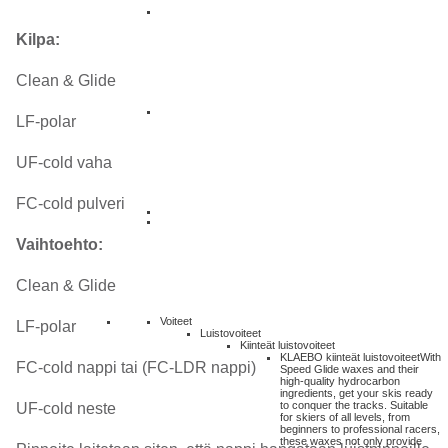
Kilpa:
Clean & Glide
LF-polar
UF-cold vaha
FC-cold pulveri
Vaihtoehto:
Clean & Glide
Voiteet
LF-polar
Luistovoiteet
Kiinteät luistovoiteet
KLAEBO kiinteät luistovoiteet
With
FC-cold nappi tai (FC-LDR nappi)
Speed Glide waxes and their
high-quality hydrocarbon
ingredients, get your skis ready
to conquer the tracks. Suitable
UF-cold neste
for skiers of all levels, from
beginners to professional racers,
these waxes not only provide