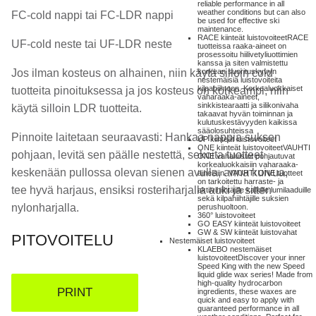
reliable performance in all
weather conditions but can also
FC-cold nappi tai FC-LDR nappi
be used for effective ski
maintenance.
RACE kiinteät luistovoiteet
RACE
UF-cold neste tai UF-LDR neste
tuotteissa raaka-aineet on
prosessoitu hiilivetyliuottimien
kanssa ja siten valmistettu
Jos ilman kosteus on alhainen, niin käytä silloin cold
korkean suorituskyvyn
nestemäisiä luistovoiteita
kilpahiihtoon. Korkealuokkaiset
tuotteita pinoituksessa ja jos kosteus on korkeampi, niin
vaharaaka-aineet,
sinkkistearaatti ja silikonivaha
käytä silloin LDR tuotteita.
takaavat hyvän toiminnan ja
kulutuskestävyyden kaikissa
sääolosuhteissa
Pinnoite laitetaan seuraavasti: Hankaa nappia suksen
UP kiinteät luistovoiteet
ONE kiinteät luistovoiteet
VAUHTI
pohjaan, levitä sen päälle nestettä, sekoita tuotteet
ONE vahaluistot pohjautuvat
korkealuokkaisiin vaharaaka-
keskenään pullossa olevan sienen avulla, anna kuivua,
aineisiin. VAUHTI ONE tuotteet
on tarkoitettu harraste- ja
tee hyvä harjaus, ensiksi rosteriharjalla auki ja sitten
aktiivihiihtäjille kaikille lumilaaduille
sekä kilpahiihtäjille suksien
nylonharjalla.
perushuoltoon.
360° luistovoiteet
GO EASY kiinteät luistovoiteet
GW & SW kiinteät luistovahat
PITOVOITELU
Nestemäiset luistovoiteet
KLAEBO nestemäiset
luistovoiteet
Discover your inner
Speed King with the new Speed
liquid glide wax series! Made from
high-quality hydrocarbon
PRINT
ingredients, these waxes are
quick and easy to apply with
guaranteed performance in all