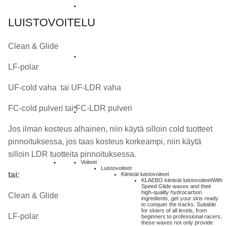
LUISTOVOITELU
Clean & Glide
LF-polar
UF-cold vaha tai UF-LDR vaha
FC-cold pulveri tai FC-LDR pulveri
Jos ilman kosteus alhainen, niin käytä silloin cold tuotteet
pinnoituksessa, jos taas kosteus korkeampi, niin käytä
silloin LDR tuotteita pinnoituksessa.
Voiteet
Luistovoiteet
tai:
Kiinteät luistovoiteet
KLAEBO kiinteät luistovoiteet
With
Speed Glide waxes and their
high-quality hydrocarbon
Clean & Glide
ingredients, get your skis ready
to conquer the tracks. Suitable
for skiers of all levels, from
LF-polar
beginners to professional racers,
these waxes not only provide