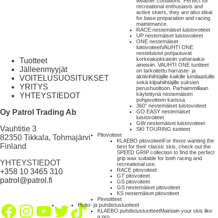
weather conditions. Perfect for
recreational enthusiasts and
active skiers, they are also ideal
for base preparation and racing
maintenance.
RACE nestemäiset luistovoiteet
UP nestemäiset luistovoiteet
ONE nestemäiset
luitovoiteet
VAUHTI ONE
nesteluistot pohjautuvat
korkealuokkaisiin vaharaaka-
Tuotteet
aineisiin. VAUHTI ONE tuotteet
Jälleenmyyjät
on tarkoitettu harraste- ja
aktiivihiihtäjille kaikille lumilaaduille
VOITELUSUOSITUKSET
sekä kilpahiihtäjille suksien
YRITYS
perushuoltoon. Parhaimmillaan
käytettynä nestemäisen
YHTEYSTIEDOT
pohjavoiteen kanssa.
360° nestemäiset luistovoiteet
Oy Patrol Trading Ab
GO EASY nestemäiset
luistovoiteet
GW nestemäiset luistovoiteet
Vauhtitie 3
SKI TOURING tuotteet
Pitovoiteet
82350 Tikkala, Tohmajärvi
KLAEBO pitovoiteet
For those wanting the
Finland
best for their classic skis, check out the
SPEED GRIP collection to find the perfect
grip wax suitable for both racing and
YHTEYSTIEDOT
recreational use.
RACE pitovoiteet
+358 10 3465 310
GT pitovoiteet
patrol@patrol.fi
GS pitovoiteet
GS nestemäiset pitovoiteet
KS nestemäiset pitovoiteet
Pinnoitteet
Facebook
Instagram
YouTube
Twitter
TikTok
Hoito- ja puhdistustuotteet
KLAEBO puhdistustuotteet
Maintain your skis like
a pro.