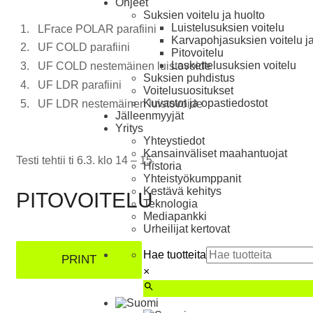
Ohjeet
Suksien voitelu ja huolto
Luistelu­suksien voitelu
LFrace POLAR parafiini
Karva­pohja­suksien voitelu j
UF COLD parafiini
Pito­voitelu
Laskettelu­suksien voitelu
UF COLD nestemäinen luistovoide
Suksien puhdistus
UF LDR parafiini
Voitelusuositukset
Kuvastot ja opas­tiedostot
UF LDR nestemäinen luistovoide
Jälleenmyyjät
Yritys
Yhteystiedot
Kansainväliset maahantuojat
Testi tehtii ti 6.3. klo 14 – 15.
Historia
Yhteistyökumppanit
Kestävä kehitys
PITOVOITELU
Teknologia
Mediapankki
Urheilijat kertovat
Hae tuotteita
PRINT
×