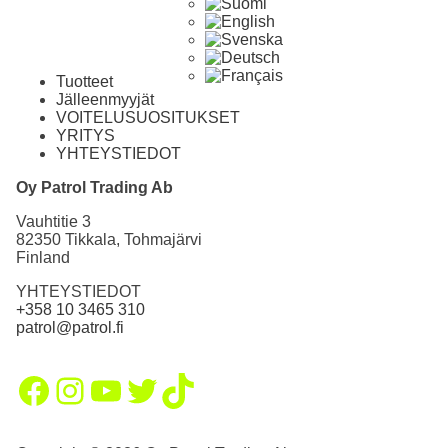
Tuotteet
Jälleenmyyjät
VOITELUSUOSITUKSET
YRITYS
YHTEYSTIEDOT
Oy Patrol Trading Ab
Vauhtitie 3
82350 Tikkala, Tohmajärvi
Finland
YHTEYSTIEDOT
+358 10 3465 310
patrol@patrol.fi
Facebook
Instagram
YouTube
Twitter
TikTok