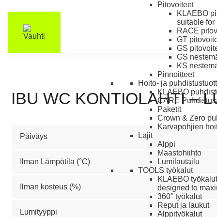
Pitovoiteet
KLAEBO pit
suitable for
RACE pitov
GT pitovoit
GS pitovoit
GS nestemäi
KS nestemäi
Pinnoitteet
Hoito- ja puhdistustuot
KLAEBO puhdistu
IBU WC KONTIOLAHTI – 
CARE Puhdistus
Paketit
Crown & Zero puh
Karvapohjien hoit
Lajit
Päiväys
Alppi
Maastohiihto
Ilman Lämpötila (°C)
Lumilautailu
TOOLS työkalut
KLAEBO työkalu
Ilman kosteus (%)
designed to maxim
360° työkalut
Reput ja laukut
Lumityyppi
Alppityökalut