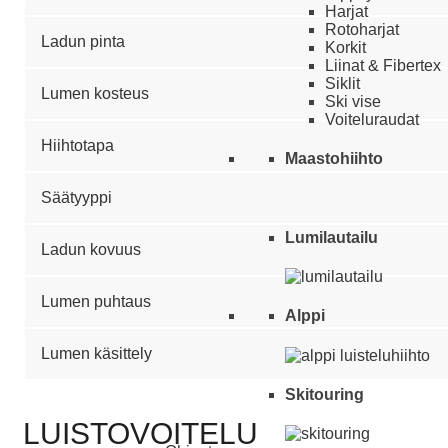
Harjat
Rotoharjat
Ladun pinta
Korkit
Liinat & Fibertex
Siklit
Lumen kosteus
Ski vise
Voiteluraudat
Hiihtotapa
Maastohiihto
Säätyyppi
Lumilautailu
Ladun kovuus
Lumen puhtaus
Alppi
Lumen käsittely
Skitouring
LUISTOVOITELU