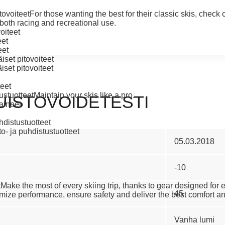
ovoiteet
For those wanting the best for their classic skis, check
 both racing and recreational use.
oiteet
eet
eet
set pitovoiteet
set pitovoiteet
teet
stuotteet
Maintain your skis like a pro.
LUISTOVOIDETESTI
aineet
distustuotteet
o- ja puhdistustuotteet
05.03.2018
-10
t
Make the most of every skiing trip, thanks to gear designed for
45
ize performance, ensure safety and deliver the best comfort an
Vanha lumi