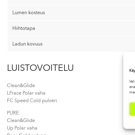
Lumen kosteus
Hiihtotapa
Ladun kovuus
LUISTOVOITELU
Käy
Val
Clean&Glide
ana
mar
LFrace Polar vaha
FC Speed Cold pulveri
PURE:
Clean&Glide
Up Polar vaha