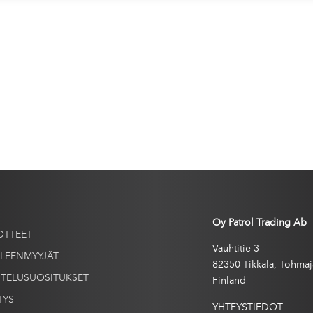
Oy Patrol Trading Ab
OTTEET
Vauhtitie 3
LLEENMYYJÄT
82350 Tikkala, Tohmaj
ITELUSUOSITUKSET
Finland
TYS
YHTEYSTIEDOT