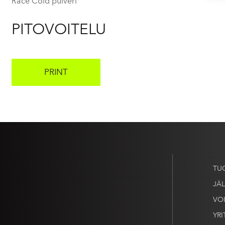
Race Cold pulveri
PITOVOITELU
PRINT
TU
JÄ
VO
YRI