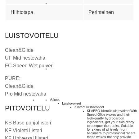
Hiihtotapa
Perinteinen
LUISTOVOITELU
Clean&Glide
UF Mid nestevaha
FC Speed Wet pulveri
PURE:
Clean&Glide
Pro Mid nestevaha
Voiteet
Luistovoiteet
PITOVOITELU
Kiinteät luistovoiteet
KLAEBO kiinteät luistovoiteet
With
Speed Glide waxes and their
high-quality hydrocarbon
KS Base pohjaliisteri
ingredients, get your skis ready
to conquer the tracks. Suitable
for skiers of all levels, from
KF Violetti liisteri
beginners to professional racers,
these waxes not only provide
KF Universal liisteri