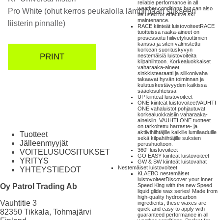
reliable performance in all
weather conditions but can also
Pro White (ohut kerros peukalolla lämpimään sukseen
be used for effective ski
maintenance.
liisterin pinnalle)
RACE kiinteät luistovoiteet
RACE
tuotteissa raaka-aineet on
prosessoitu hiilivetyliuottimien
kanssa ja siten valmistettu
korkean suorituskyvyn
PRINT
nestemäisiä luistovoiteita
kilpahiihtoon. Korkealuokkaiset
vaharaaka-aineet,
sinkkistearaatti ja silikonivaha
takaavat hyvän toiminnan ja
kulutuskestävyyden kaikissa
sääolosuhteissa
UP kiinteät luistovoiteet
ONE kiinteät luistovoiteet
VAUHTI
ONE vahaluistot pohjautuvat
korkealuokkaisiin vaharaaka-
aineisiin. VAUHTI ONE tuotteet
on tarkoitettu harraste- ja
aktiivihiihtäjille kaikille lumilaaduille
Tuotteet
sekä kilpahiihtäjille suksien
Jälleenmyyjät
perushuoltoon.
360° luistovoiteet
VOITELUSUOSITUKSET
GO EASY kiinteät luistovoiteet
YRITYS
GW & SW kiinteät luistovahat
Nestemäiset luistovoiteet
YHTEYSTIEDOT
KLAEBO nestemäiset
luistovoiteet
Discover your inner
Oy Patrol Trading Ab
Speed King with the new Speed
liquid glide wax series! Made from
high-quality hydrocarbon
Vauhtitie 3
ingredients, these waxes are
quick and easy to apply with
82350 Tikkala, Tohmajärvi
guaranteed performance in all