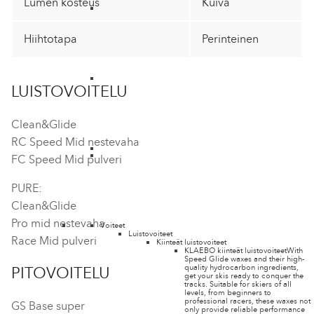
Lumen kosteus
Kuiva
Hiihtotapa
Perinteinen
LUISTOVOITELU
Clean&Glide
RC Speed Mid nestevaha
FC Speed Mid pulveri
PURE:
Clean&Glide
Pro mid nestevaha
Voiteet
Luistovoiteet
Race Mid pulveri
Kiinteät luistovoiteet
KLAEBO kiinteät luistovoiteet
With
Speed Glide waxes and their high-
quality hydrocarbon ingredients,
PITOVOITELU
get your skis ready to conquer the
tracks. Suitable for skiers of all
levels, from beginners to
professional racers, these waxes not
GS Base super
only provide reliable performance