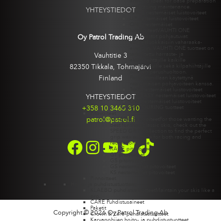
are also ideal for base preparation
and racing maintenance.
YHTEYSTIEDOT
RACE nestemäiset luistovoiteet
UP nestemäiset luistovoiteet
ONE nestemäiset
luitovoiteet
VAUHTI ONE
Oy Patrol Trading Ab
nesteluistot pohjautuvat
korkealuokkaisiin vaharaaka-
aineisiin. VAUHTI ONE tuotteet on
tarkoitettu harraste- ja
Vauhtitie 3
aktiivihiihtäjille kaikille
lumilaaduille sekä kilpahiihtäjille
82350 Tikkala, Tohmajärvi
suksien perushuoltoon.
Finland
Parhaimmillaan käytettynä
nestemäisen pohjavoiteen kanssa.
360° nestemäiset luistovoiteet
GO EASY nestemäiset luistovoiteet
YHTEYSTIEDOT
GW nestemäiset luistovoiteet
+358 10 3465 310
SKI TOURING tuotteet
Pitovoiteet
patrol@patrol.fi
KLAEBO pitovoiteet
For those wanting the
best for their classic skis, check out the
SPEED GRIP collection to find the perfect
grip wax suitable for both racing and
FACEBOOK
INSTAGRAM
YOUTUBE
TWITTER
TIKTOK
recreational use.
RACE pitovoiteet
GT pitovoiteet
GS pitovoiteet
GS nestemäiset pitovoiteet
KS nestemäiset pitovoiteet
Pinnoitteet
Hoito- ja puhdistustuotteet
KLAEBO puhdistustuotteet
Maintain your skis like a
pro.
CARE Puhdistusaineet
Paketit
Copyright © 2026 Oy Patrol Trading Ab
Crown & Zero puhdistustuotteet
Karvapohjien hoito- ja puhdistustuotteet