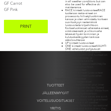
in all weather conditions but can
GF Carrot
also be used for effective ski
maintenance.
GF Pink
RACE kiinteät luistovoiteet
RACE
tuotteissa raaka-aineet on
prosessoitu hiilivetyliuottimien
kanssa ja siten valmistettu korkean
suorituskyvyn nestemäisiä
luistovoiteita kilpahiihtoon.
PRINT
Korkealuokkaiset vaharaaka-aineet,
sinkkistearaatti ja silikonivaha
takaavat hyvän toiminnan ja
kulutuskestävyyden kaikissa
sääolosuhteissa
UP kiinteät luistovoiteet
ONE kiinteät luistovoiteet
VAUHTI
ONE vahaluistot pohjautuvat
korkealuokkaisiin vaharaaka-
aineisiin. VAUHTI ONE tuotteet on
tarkoitettu harraste- ja
aktiivihiihtäjille kaikille
lumilaaduille sekä kilpahiihtäjille
suksien perushuoltoon.
360° luistovoiteet
GO EASY kiinteät luistovoiteet
GW & SW kiinteät luistovahat
Nestemäiset luistovoiteet
KLAEBO nestemäiset
luistovoiteet
Discover your inner
TUOTTEET
Speed King with the new Speed
liquid glide wax series! Made from
JÄLLEENMYYJÄT
high-quality hydrocarbon
ingredients, these waxes are quick
and easy to apply with guaranteed
VOITELUSUOSITUKSET
performance in all weather
conditions. Perfect for recreational
YRITYS
enthusiasts and active skiers, they