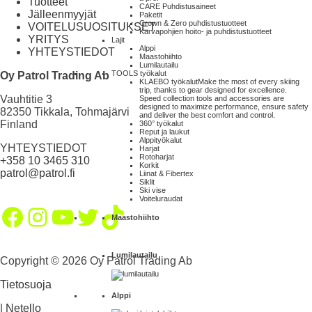
Tuotteet
CARE Puhdistusaineet
Jälleenmyyjät
Paketit
Crown & Zero puhdistustuotteet
VOITELUSUOSITUKSET
Karvapohjien hoito- ja puhdistustuotteet
YRITYS
Lajit
Alppi
YHTEYSTIEDOT
Maastohiihto
Lumilautailu
TOOLS työkalut
Oy Patrol Trading Ab
KLAEBO työkalut
Make the most of every skiing
trip, thanks to gear designed for excellence.
Vauhtitie 3
Speed collection tools and accessories are
designed to maximize performance, ensure safety
82350 Tikkala, Tohmajärvi
and deliver the best comfort and control.
Finland
360° työkalut
Reput ja laukut
Alppityökalut
YHTEYSTIEDOT
Harjat
Rotoharjat
+358 10 3465 310
Korkit
patrol@patrol.fi
Liinat & Fibertex
Siklit
Ski vise
Voiteluraudat
Facebook
Instagram
YouTube
Twitter
TikTok
Maastohiihto
Lumilautailu
Copyright © 2026 Oy Patrol Trading Ab
Tietosuoja
Alppi
|
Netello