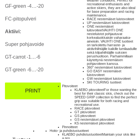
weather conditions. Perfect for
recreational enthusiasts and
GF-green -4…-20
active skiers, they are also ideal
for base preparation and racing
maintenance.
FC-pitopulveri
RACE nestemäiset luistovoiteet
UP nestemäiset luistovoiteet
ONE nestemäiset
luitovoiteet
VAUHTI ONE
Aktiivi:
nesteluistot pohjautuvat
korkealuokkaisiin vaharaaka-
aineisiin. VAUHTI ONE tuotteet
Super pohjavoide
on tarkoitettu harraste- ja
aktiivihiihtäjille kaikille lumilaaduille
sekä kilpahiihtäjille suksien
GT-carrot -1…-6
perushuoltoon. Parhaimmillaan
käytettynä nestemäisen
pohjavoiteen kanssa.
360° nestemäiset luistovoiteet
GT-green -6…-20
GO EASY nestemäiset
luistovoiteet
GW nestemäiset luistovoiteet
SKI TOURING tuotteet
Pitovoiteet
PRINT
KLAEBO pitovoiteet
For those wanting the
best for their classic skis, check out the
SPEED GRIP collection to find the perfect
grip wax suitable for both racing and
recreational use.
RACE pitovoiteet
GT pitovoiteet
GS pitovoiteet
GS nestemäiset pitovoiteet
KS nestemäiset pitovoiteet
Pinnoitteet
Hoito- ja puhdistustuotteet
KLAEBO puhdistustuotteet
Maintain your skis like
a pro.