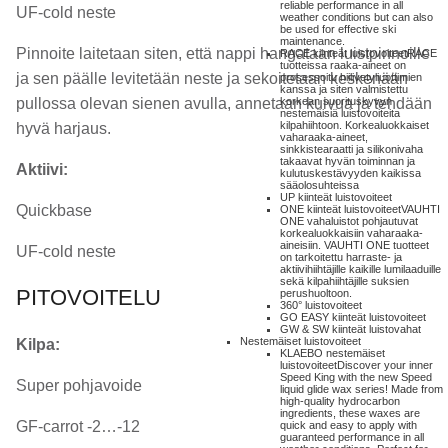
reliable performance in all
UF-cold neste
weather conditions but can also
be used for effective ski
maintenance.
Pinnoite laitetaan siten, että nappi hangataan luistpinnoille
RACE kiinteät luistovoiteet
RACE
tuotteissa raaka-aineet on
ja sen päälle levitetään neste ja sekoitetaan keskenään
prosessoitu hiilivetyliuottimien
kanssa ja siten valmistettu
pullossa olevan sienen avulla, annetaan kuivua ja tehdään
korkean suorituskyvyn
nestemäisiä luistovoiteita
kilpahiihtoon. Korkealuokkaiset
hyvä harjaus.
vaharaaka-aineet,
sinkkistearaatti ja silikonivaha
takaavat hyvän toiminnan ja
Aktiivi:
kulutuskestävyyden kaikissa
sääolosuhteissa
UP kiinteät luistovoiteet
Quickbase
ONE kiinteät luistovoiteet
VAUHTI
ONE vahaluistot pohjautuvat
korkealuokkaisiin vaharaaka-
aineisiin. VAUHTI ONE tuotteet
UF-cold neste
on tarkoitettu harraste- ja
aktiivihiihtäjille kaikille lumilaaduille
sekä kilpahiihtäjille suksien
PITOVOITELU
perushuoltoon.
360° luistovoiteet
GO EASY kiinteät luistovoiteet
GW & SW kiinteät luistovahat
Nestemäiset luistovoiteet
Kilpa:
KLAEBO nestemäiset
luistovoiteet
Discover your inner
Speed King with the new Speed
Super pohjavoide
liquid glide wax series! Made from
high-quality hydrocarbon
ingredients, these waxes are
GF-carrot -2…-12
quick and easy to apply with
guaranteed performance in all