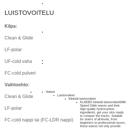
LUISTOVOITELU
Kilpa:
Clean & Glide
LF-polar
UF-cold vaha
FC-cold pulveri
Vaihtoehto:
Voiteet
Luistovoiteet
Clean & Glide
Kiinteät luistovoiteet
KLAEBO kiinteät luistovoiteet
With
Speed Glide waxes and their
LF-polar
high-quality hydrocarbon
ingredients, get your skis ready
to conquer the tracks. Suitable
FC-cold nappi tai (FC-LDR nappi)
for skiers of all levels, from
beginners to professional racers,
these waxes not only provide