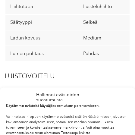
Hiihtotapa
Luisteluhiihto
Säätyyppi
Selkeä
Ladun kovuus
Medium
Lumen puhtaus
Puhdas
LUISTOVOITELU
Clean & Glide
Hallinnoi evästeiden
suostumusta
LFrace Polar vaha
Käytämme evästeitä käyttäjäkokemuksen parantamiseen.
UF LDR vaha
Valinnoistasi riippuen käytämme evästeitä sisällön räätälöimiseen, sivuston
kävijämäärien analysoimiseen, sosiaalisen median ominaisuuksien
FC MID pulveri
tukemiseen ja kohdentaaksemme markkinointia. Voit aina muuttaa
evästeasetuksiasi sivun alareunan Tietosuoja-linkistä.