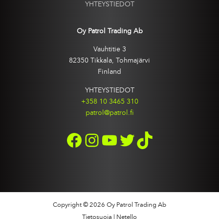
YHTEYSTIEDOT
Oy Patrol Trading Ab
Vauhtitie 3
82350 Tikkala, Tohmajärvi
Finland
YHTEYSTIEDOT
+358 10 3465 310
patrol@patrol.fi
FACEBOOK
INSTAGRAM
YOUTUBE
TWITTER
TIKTOK
Copyright © 2026 Oy Patrol Trading Ab
Tietosuoja
|
Netello