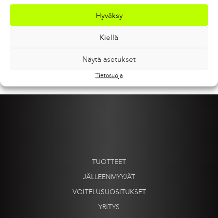
PITOVOITELU
Hyväksy
Kiellä
PRINT
Näytä asetukset
Tietosuoja
TUOTTEET
JÄLLEENMYYJÄT
VOITELUSUOSITUKSET
YRITYS