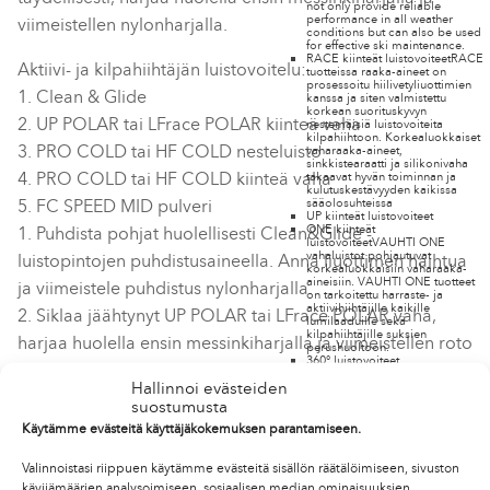
not only provide reliable
performance in all weather
viimeistellen nylonharjalla.
conditions but can also be used
for effective ski maintenance.
RACE kiinteät luistovoiteet
RACE
Aktiivi- ja kilpahiihtäjän luistovoitelu:
tuotteissa raaka-aineet on
prosessoitu hiilivetyliuottimien
1. Clean & Glide
kanssa ja siten valmistettu
korkean suorituskyvyn
2. UP POLAR tai LFrace POLAR kiinteä vaha
nestemäisiä luistovoiteita
kilpahiihtoon. Korkealuokkaiset
3. PRO COLD tai HF COLD nesteluisto
vaharaaka-aineet,
sinkkistearaatti ja silikonivaha
4. PRO COLD tai HF COLD kiinteä vaha
takaavat hyvän toiminnan ja
kulutuskestävyyden kaikissa
sääolosuhteissa
5. FC SPEED MID pulveri
UP kiinteät luistovoiteet
ONE kiinteät
1. Puhdista pohjat huolellisesti Clean&Glide -
luistovoiteet
VAUHTI ONE
vahaluistot pohjautuvat
luistopintojen puhdistusaineella. Anna liuottimen haihtua
korkealuokkaisiin vaharaaka-
aineisiin. VAUHTI ONE tuotteet
ja viimeistele puhdistus nylonharjalla.
on tarkoitettu harraste- ja
aktiivihiihtäjille kaikille
2. Siklaa jäähtynyt UP POLAR tai LFrace POLAR vaha,
lumilaaduille sekä
kilpahiihtäjille suksien
harjaa huolella ensin messinkiharjalla ja viimeistellen roto
perushuoltoon.
360° luistovoiteet
hevosenjouhi- sekä nylonharjalla.
GO EASY kiinteät luistovoiteet
Hallinnoi evästeiden
GW & SW kiinteät luistovahat
3. Levitä reilu kerros PRO COLD tai HF COLD
Nestemäiset luistovoiteet
suostumusta
KLAEBO nestemäiset
nesteluistoa, anna kuivua ja harjaa huolella ensin
luistovoiteet
Discover your inner
Käytämme evästeitä käyttäjäkokemuksen parantamiseen.
Speed King with the new Speed
messinkiharjalla ja viimeistellen roto hevosenjouhi- sekä
liquid glide wax series! Made
from high-quality hydrocarbon
Valinnoistasi riippuen käytämme evästeitä sisällön räätälöimiseen, sivuston
nylonharjalla.
ingredients, these waxes are
kävijämäärien analysoimiseen, sosiaalisen median ominaisuuksien