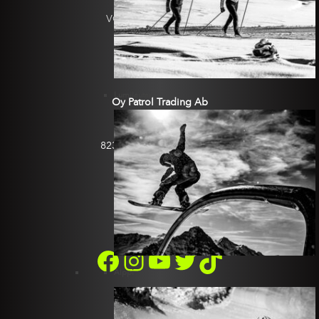
VOITELUSUOSITUKSET
YRITYS
YHTEYSTIEDOT
Lumilautailu
Oy Patrol Trading Ab
Vauhtitie 3
82350 Tikkala, Tohmajärvi
Finland
YHTEYSTIEDOT
+358 10 3465 310
patrol@patrol.fi
FACEBOOK
INSTAGRAM
YOUTUBE
TWITTER
TIKTOK
Alppi