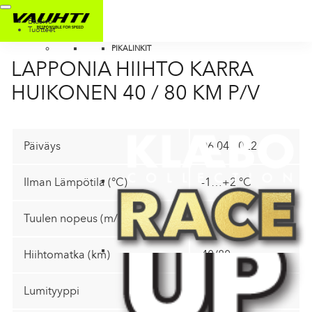
Etusivu
Tuotteet
PIKALINKIT
LAPPONIA HIIHTO KARRA
HUIKONEN 40 / 80 KM P/V
Päiväys
06.04.2022
Ilman Lämpötila (°C)
-1…+2 °C
Tuulen nopeus (m/s)
3
Hiihtomatka (km)
40/80
Lumityyppi
Uusi lumi