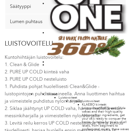
Säätyyppi
Pilvinen
Lumen puhtaus
Puhdas
LUISTOVOITELU
Kuntohiihtäjän luistovoitelu:
1. Clean & Glide
2. PURE UP COLD kiinteä vaha
3. PURE UP COLD nesteluisto
1. Puhdista pohjat huolellisesti Clean&Glide -
luistopintojen puhdistusaineella. Anna liuottimen haihtua
Voiteet
Luistovoiteet
ja viimeistele puhdistus nylonharjalla.
Kiinteät luistovoiteet
KLAEBO kiinteät
2. Siklaa jäähtynyt UP COLD vaha, harjaa huolella ensin
luistovoiteet
With Speed Glide
waxes and their high-quality
messinkiharjalla ja viimeistellen nylonharjalla.
hydrocarbon ingredients, get
your skis ready to conquer the
tracks. Suitable for skiers of all
3. Levitä reilu kerros UP COLD nesteluistoa, anna kuivua
levels, from beginners to
professional racers, these waxes
täydellisesti, harjaa huolella ensin messinkiharjalla ja