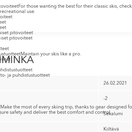
ovoiteet
For those wanting the best for their classic skis, chec
recreational use.
oiteet
eet
eet
set pitovoiteet
set pitovoiteet
tteet
stuotteet
Maintain your skis like a pro.
IMINKA
ineet
hdistustuotteet
to- ja puhdistustuotteet
26.02.2021
-2
t
Make the most of every skiing trip, thanks to gear designed f
ure safety and deliver the best comfort and control.
Sekalumi
Kiiltävä