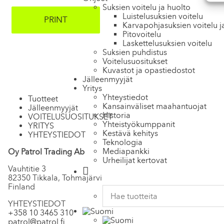
Suksien voitelu ja huolto
Luistelu­suksien voitelu
PRINT
Karva­pohja­suksien voitelu j
Pito­voitelu
Laskettelu­suksien voitelu
Suksien puhdistus
Voitelusuositukset
Kuvastot ja opas­tiedostot
Jälleenmyyjät
Yritys
Yhteystiedot
Tuotteet
Kansainväliset maahantuojat
Jälleenmyyjät
Historia
VOITELUSUOSITUKSET
Yhteistyökumppanit
YRITYS
Kestävä kehitys
YHTEYSTIEDOT
Teknologia
Mediapankki
Oy Patrol Trading Ab
Urheilijat kertovat
Vauhtitie 3
82350 Tikkala, Tohmajärvi
Finland
YHTEYSTIEDOT
+358 10 3465 310
patrol@patrol.fi