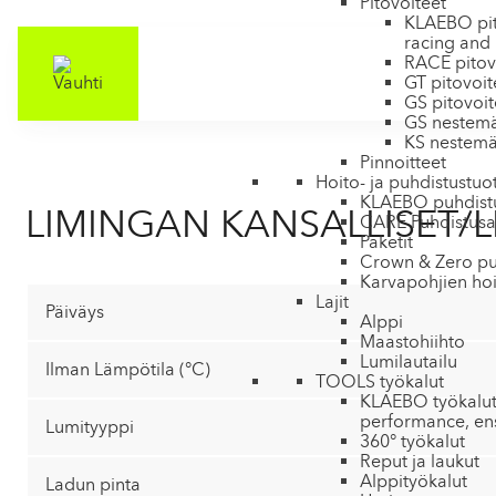
Pitovoiteet
KLAEBO pit
racing and 
RACE pitov
GT pitovoit
GS pitovoit
GS nestemäi
KS nestemäi
Pinnoitteet
Hoito- ja puhdistustuo
KLAEBO puhdistu
LIMINGAN KANSALLISET/L
CARE Puhdistusa
Paketit
Crown & Zero pu
Karvapohjien hoi
Lajit
Päiväys
Alppi
Maastohiihto
Lumilautailu
Ilman Lämpötila (°C)
TOOLS työkalut
KLAEBO työkalu
performance, ens
Lumityyppi
360° työkalut
Reput ja laukut
Alppityökalut
Ladun pinta