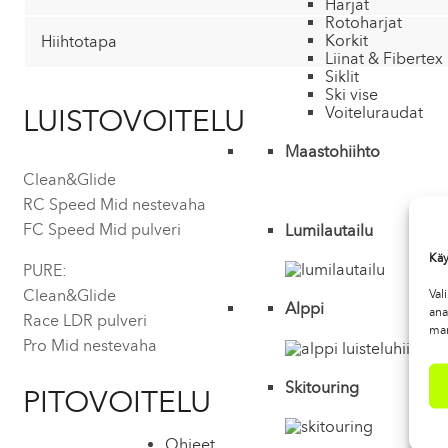
Harjat
Rotoharjat
Korkit
Hiihtotapa
Liinat & Fibertex
Siklit
Ski vise
LUISTOVOITELU
Voiteluraudat
Maastohiihto
Clean&Glide
RC Speed Mid nestevaha
FC Speed Mid pulveri
Lumilautailu
Käy
PURE:
Clean&Glide
Val
Alppi
ana
Race LDR pulveri
mar
Pro Mid nestevaha
Skitouring
PITOVOITELU
Ohjeet