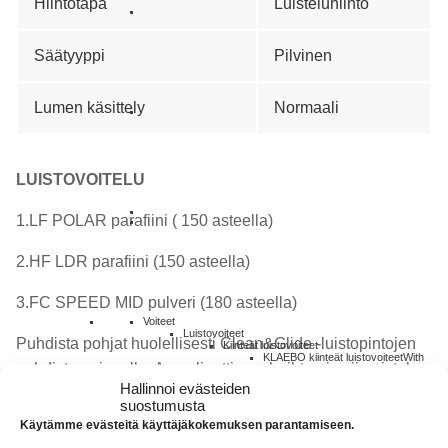
Hiihtotapa
Luisteluhiihto
Säätyyppi
Pilvinen
Lumen käsittely
Normaali
LUISTOVOITELU
1.LF POLAR parafiini ( 150 asteella)
2.HF LDR parafiini (150 asteella)
3.FC SPEED MID pulveri (180 asteella)
Voiteet
Luistovoiteet
Puhdista pohjat huolellisesti Clean&Glide -luistopintojen
Kiinteät luistovoiteet
KLAEBO kiinteät luistovoiteet
With
puhdistus-aineella. Anna liuottimen haihtua ja viimeistele
Speed Glide waxes and their high-
quality hydrocarbon ingredients, get
Hallinnoi evästeiden
puhdistus nylonharjalla. Sulata LF POLAR parafiini(150
your skis ready to conquer the
suostumusta
tracks. Suitable for skiers of all
asteella), anna jäähtyä täydellisesti, harjaa huolella ensin
levels, from beginners to
Käytämme evästeitä käyttäjäkokemuksen parantamiseen.
professional racers, these waxes not
only provide reliable performance in
messinkiharjalla ja viimeistellen nylonharjalla. Sulata HF