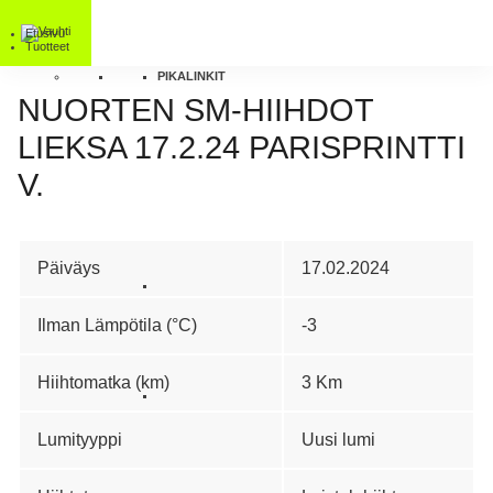
Etusivu
Tuotteet
PIKALINKIT
NUORTEN SM-HIIHDOT
LIEKSA 17.2.24 PARISPRINTTI
V.
Päiväys
17.02.2024
Ilman Lämpötila (°C)
-3
Hiihtomatka (km)
3 Km
Lumityyppi
Uusi lumi