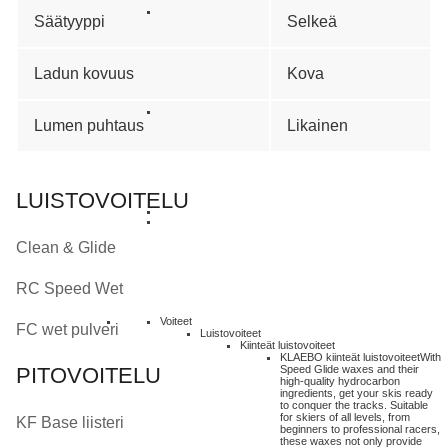
Säätyyppi
Selkeä
Ladun kovuus
Kova
Lumen puhtaus
Likainen
LUISTOVOITELU
Clean & Glide
RC Speed Wet
Voiteet
FC wet pulveri
Luistovoiteet
Kiinteät luistovoiteet
KLAEBO kiinteät luistovoiteet
With
Speed Glide waxes and their
PITOVOITELU
high-quality hydrocarbon
ingredients, get your skis ready
to conquer the tracks. Suitable
for skiers of all levels, from
KF Base liisteri
beginners to professional racers,
these waxes not only provide