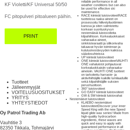
reliable performance in all
KF Violetti/KF Universal 50/50
weather conditions but can also
be used for effective ski
maintenance.
RACE kiinteät luistovoiteet
RACE
FC pitopulveri pitoalueen päihin.
tuotteissa raaka-aineet on
prosessoitu hiilivetyliuottimien
kanssa ja siten valmistettu
korkean suorituskyvyn
nestemäisiä luistovoiteita
PRINT
kilpahiihtoon. Korkealuokkaiset
vaharaaka-aineet,
sinkkistearaatti ja silikonivaha
takaavat hyvän toiminnan ja
kulutuskestävyyden kaikissa
sääolosuhteissa
UP kiinteät luistovoiteet
ONE kiinteät luistovoiteet
VAUHTI
ONE vahaluistot pohjautuvat
korkealuokkaisiin vaharaaka-
aineisiin. VAUHTI ONE tuotteet
on tarkoitettu harraste- ja
aktiivihiihtäjille kaikille lumilaaduille
Tuotteet
sekä kilpahiihtäjille suksien
perushuoltoon.
Jälleenmyyjät
360° luistovoiteet
VOITELUSUOSITUKSET
GO EASY kiinteät luistovoiteet
GW & SW kiinteät luistovahat
YRITYS
Nestemäiset luistovoiteet
YHTEYSTIEDOT
KLAEBO nestemäiset
luistovoiteet
Discover your inner
Speed King with the new Speed
Oy Patrol Trading Ab
liquid glide wax series! Made from
high-quality hydrocarbon
ingredients, these waxes are
Vauhtitie 3
quick and easy to apply with
guaranteed performance in all
82350 Tikkala, Tohmajärvi