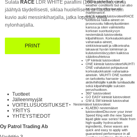
Sulata
RACE
LDR WHITE parafiini (160 asteella), anna
reliable performance in all
weather conditions but can also
be used for effective ski
jäähtyä täydellisesti, siklaa huolellisesti ja harjaa ensin
maintenance.
RACE kiinteät luistovoiteet
RACE
kuvio auki messinkiharjalla, jatka loppuun vielä
tuotteissa raaka-aineet on
prosessoitu hiilivetyliuottimien
nylonharjalla.
kanssa ja siten valmistettu
korkean suorituskyvyn
nestemäisiä luistovoiteita
kilpahiihtoon. Korkealuokkaiset
vaharaaka-aineet,
PRINT
sinkkistearaatti ja silikonivaha
takaavat hyvän toiminnan ja
kulutuskestävyyden kaikissa
sääolosuhteissa
UP kiinteät luistovoiteet
ONE kiinteät luistovoiteet
VAUHTI
ONE vahaluistot pohjautuvat
korkealuokkaisiin vaharaaka-
aineisiin. VAUHTI ONE tuotteet
on tarkoitettu harraste- ja
aktiivihiihtäjille kaikille lumilaaduille
sekä kilpahiihtäjille suksien
perushuoltoon.
Tuotteet
360° luistovoiteet
GO EASY kiinteät luistovoiteet
Jälleenmyyjät
GW & SW kiinteät luistovahat
VOITELUSUOSITUKSET
Nestemäiset luistovoiteet
KLAEBO nestemäiset
YRITYS
luistovoiteet
Discover your inner
YHTEYSTIEDOT
Speed King with the new Speed
liquid glide wax series! Made from
high-quality hydrocarbon
Oy Patrol Trading Ab
ingredients, these waxes are
quick and easy to apply with
guaranteed performance in all
Vauhtitie 3