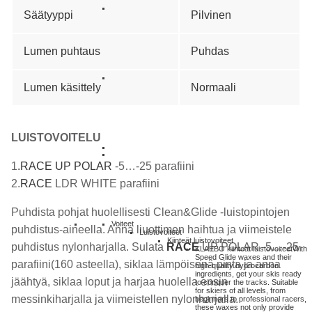
Säätyyppi
Pilvinen
Lumen puhtaus
Puhdas
Lumen käsittely
Normaali
LUISTOVOITELU
1
.
RACE UP POLAR
-5…-25 parafiini
2.
RACE
LDR WHITE parafiini
Puhdista pohjat huolellisesti Clean&Glide -luistopintojen
Voiteet
puhdistus-aineella. Anna liuottimen haihtua ja viimeistele
Luistovoiteet
Kiinteät luistovoiteet
puhdistus nylonharjalla. Sulata
RACE
UP POLAR -5…-25
KLAEBO kiinteät luistovoiteet
With
Speed Glide waxes and their
parafiini(160 asteella), siklaa lämpöisenä pinta ja anna
high-quality hydrocarbon
ingredients, get your skis ready
jäähtyä, siklaa loput ja harjaa huolella ensin
to conquer the tracks. Suitable
for skiers of all levels, from
messinkiharjalla ja viimeistellen nylonharjalla.
beginners to professional racers,
these waxes not only provide