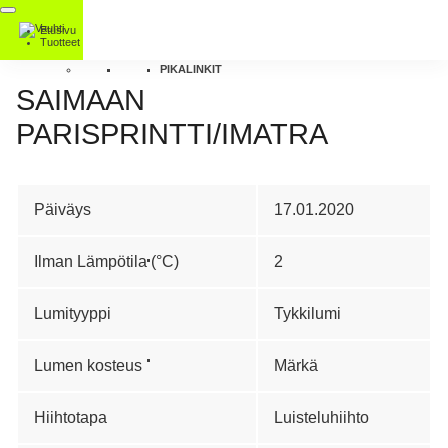
Etusivu
Tuotteet
PIKALINKIT
SAIMAAN
PARISPRINTTI/IMATRA
Päiväys
17.01.2020
Ilman Lämpötila (°C)
2
Lumityyppi
Tykkilumi
Lumen kosteus
Märkä
Hiihtotapa
Luisteluhiihto