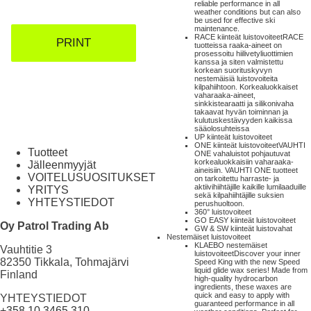
reliable performance in all
weather conditions but can also
be used for effective ski
maintenance.
RACE kiinteät luistovoiteet
RACE
PRINT
tuotteissa raaka-aineet on
prosessoitu hiilivetyliuottimien
kanssa ja siten valmistettu
korkean suorituskyvyn
nestemäisiä luistovoiteita
kilpahiihtoon. Korkealuokkaiset
vaharaaka-aineet,
sinkkistearaatti ja silikonivaha
takaavat hyvän toiminnan ja
kulutuskestävyyden kaikissa
sääolosuhteissa
UP kiinteät luistovoiteet
ONE kiinteät luistovoiteet
VAUHTI
Tuotteet
ONE vahaluistot pohjautuvat
korkealuokkaisiin vaharaaka-
Jälleenmyyjät
aineisiin. VAUHTI ONE tuotteet
VOITELUSUOSITUKSET
on tarkoitettu harraste- ja
aktiivihiihtäjille kaikille lumilaaduille
YRITYS
sekä kilpahiihtäjille suksien
YHTEYSTIEDOT
perushuoltoon.
360° luistovoiteet
GO EASY kiinteät luistovoiteet
Oy Patrol Trading Ab
GW & SW kiinteät luistovahat
Nestemäiset luistovoiteet
KLAEBO nestemäiset
Vauhtitie 3
luistovoiteet
Discover your inner
82350 Tikkala, Tohmajärvi
Speed King with the new Speed
liquid glide wax series! Made from
Finland
high-quality hydrocarbon
ingredients, these waxes are
quick and easy to apply with
YHTEYSTIEDOT
guaranteed performance in all
+358 10 3465 310