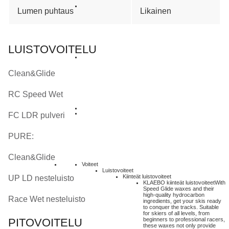
Lumen puhtaus
Likainen
LUISTOVOITELU
Clean&Glide
RC Speed Wet
FC LDR pulveri
PURE:
Clean&Glide
Voiteet
Luistovoiteet
Kiinteät luistovoiteet
UP LD nesteluisto
KLAEBO kiinteät luistovoiteet
With
Speed Glide waxes and their
high-quality hydrocarbon
Race Wet nesteluisto
ingredients, get your skis ready
to conquer the tracks. Suitable
for skiers of all levels, from
beginners to professional racers,
PITOVOITELU
these waxes not only provide