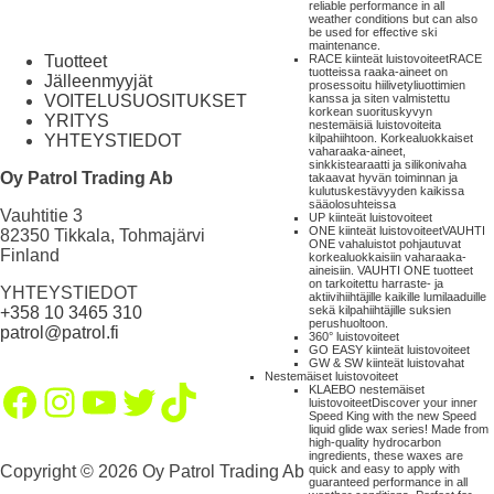
reliable performance in all
weather conditions but can also
be used for effective ski
maintenance.
Tuotteet
RACE kiinteät luistovoiteet
RACE
tuotteissa raaka-aineet on
Jälleenmyyjät
prosessoitu hiilivetyliuottimien
VOITELUSUOSITUKSET
kanssa ja siten valmistettu
korkean suorituskyvyn
YRITYS
nestemäisiä luistovoiteita
YHTEYSTIEDOT
kilpahiihtoon. Korkealuokkaiset
vaharaaka-aineet,
sinkkistearaatti ja silikonivaha
Oy Patrol Trading Ab
takaavat hyvän toiminnan ja
kulutuskestävyyden kaikissa
sääolosuhteissa
Vauhtitie 3
UP kiinteät luistovoiteet
ONE kiinteät luistovoiteet
VAUHTI
82350 Tikkala, Tohmajärvi
ONE vahaluistot pohjautuvat
Finland
korkealuokkaisiin vaharaaka-
aineisiin. VAUHTI ONE tuotteet
on tarkoitettu harraste- ja
YHTEYSTIEDOT
aktiivihiihtäjille kaikille lumilaaduille
+358 10 3465 310
sekä kilpahiihtäjille suksien
perushuoltoon.
patrol@patrol.fi
360° luistovoiteet
GO EASY kiinteät luistovoiteet
GW & SW kiinteät luistovahat
Nestemäiset luistovoiteet
Facebook
Instagram
YouTube
Twitter
TikTok
KLAEBO nestemäiset
luistovoiteet
Discover your inner
Speed King with the new Speed
liquid glide wax series! Made from
high-quality hydrocarbon
ingredients, these waxes are
Copyright © 2026 Oy Patrol Trading Ab
quick and easy to apply with
guaranteed performance in all