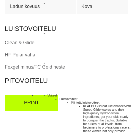
Ladun kovuus
Kova
LUISTOVOITELU
Clean & Glide
HF Polar vaha
Foxgel minus/FC Cold neste
PITOVOITELU
Voiteet
Luistovoiteet
PRINT
Kiinteät luistovoiteet
KLAEBO kiinteät luistovoiteet
With
Speed Glide waxes and their
high-quality hydrocarbon
ingredients, get your skis ready
to conquer the tracks. Suitable
for skiers of all levels, from
beginners to professional racers,
these waxes not only provide