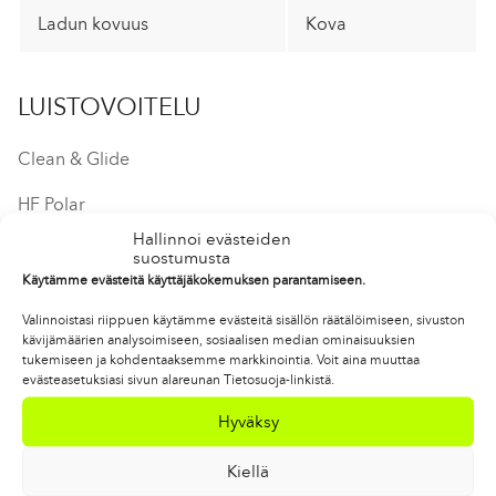
Ladun kovuus
Kova
LUISTOVOITELU
Clean & Glide
HF Polar
Hallinnoi evästeiden
FC Cold neste tai Foxgel minus
suostumusta
Käytämme evästeitä käyttäjäkokemuksen parantamiseen.
PITOVOITELU
Valinnoistasi riippuen käytämme evästeitä sisällön räätälöimiseen, sivuston
kävijämäärien analysoimiseen, sosiaalisen median ominaisuuksien
tukemiseen ja kohdentaaksemme markkinointia. Voit aina muuttaa
PRINT
evästeasetuksiasi sivun alareunan Tietosuoja-linkistä.
Hyväksy
Kiellä