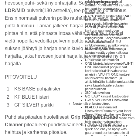
reliable performance in all
hevosenjouhi- sekä nylonharjalla. Sulata
FC SPEED
weather conditions but can also
be used for effective ski
LDR/MID
pulverit(180 asteella), tee pulverille polttoliotus.
maintenance.
RACE kiinteät luistovoiteet
RACE
Ensin normaali pulverin poltto rauhallisella vedolla, jotta
tuotteissa raaka-aineet on
prosessoitu hiilivetyliuottimien
pinta tummuu. Tämän jälkeen harjaa sulatetun pulverin
kanssa ja siten valmistettu
korkean suorituskyvyn
pintaa niin, että pinnasta irtoaa vähän pulveria. Lopuksi
nestemäisiä luistovoiteita
kilpahiihtoon. Korkealuokkaiset
vielä nopeilla vedoilla pulverin poltto uudestaan. Anna
vaharaaka-aineet,
sinkkistearaatti ja silikonivaha
suksen jäähtyä ja harjaa ensin kuvio auki messinki
takaavat hyvän toiminnan ja
kulutuskestävyyden kaikissa
harjalla, jatka hevosen jouhi harjalla ja viimeistele nylon
sääolosuhteissa
UP kiinteät luistovoiteet
harjalla.
ONE kiinteät luistovoiteet
VAUHTI
ONE vahaluistot pohjautuvat
korkealuokkaisiin vaharaaka-
aineisiin. VAUHTI ONE tuotteet
PITOVOITELU
on tarkoitettu harraste- ja
aktiivihiihtäjille kaikille lumilaaduille
sekä kilpahiihtäjille suksien
KS BASE pohjaliisteri
perushuoltoon.
360° luistovoiteet
KF BLUE liisteri
GO EASY kiinteät luistovoiteet
GW & SW kiinteät luistovahat
Nestemäiset luistovoiteet
GF SILVER purkki
KLAEBO nestemäiset
luistovoiteet
Discover your inner
Speed King with the new Speed
Puhdista pitoalue huolellisesti
Grip Remover / Base
liquid glide wax series! Made from
high-quality hydrocarbon
Cleaner
pitoalueen puhdistusaineella. Anna liuottimen
ingredients, these waxes are
quick and easy to apply with
haihtua ja karhenna pitoalue.
guaranteed performance in all