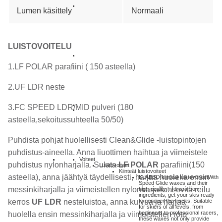
Lumen käsittely
Normaali
LUISTOVOITELU
1.LF POLAR parafiini ( 150 asteella)
2.UF LDR neste
3.FC SPEED LDR/MID pulveri (180
asteella,sekoitussuhteella 50/50)
Puhdista pohjat huolellisesti Clean&Glide -luistopintojen
puhdistus-aineella. Anna liuottimen haihtua ja viimeistele
Voiteet
puhdistus nylonharjalla. Sulata
LF POLAR
parafiini(150
Luistovoiteet
Kiinteät luistovoiteet
asteella), anna jäähtyä täydellisesti, harjaa huolella ensin
KLAEBO kiinteät luistovoiteet
With
Speed Glide waxes and their
messinkiharjalla ja viimeistellen nylonharjalla. Levitä reilu
high-quality hydrocarbon
ingredients, get your skis ready
to conquer the tracks. Suitable
kerros
UF LDR
nesteluistoa, anna kuivua ja harjaa
for skiers of all levels, from
beginners to professional racers,
huolella ensin messinkiharjalla ja viimeistellen roto
these waxes not only provide