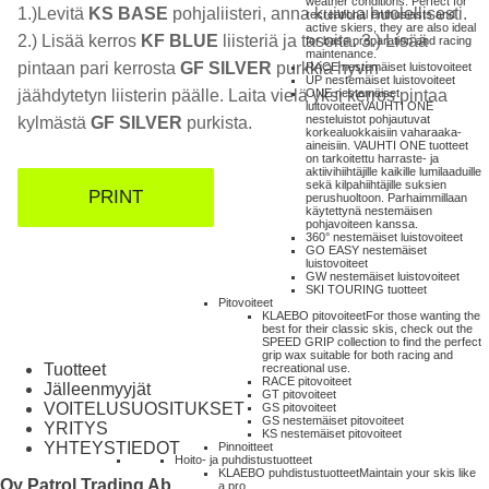
weather conditions. Perfect for
1.)Levitä
KS BASE
pohjaliisteri, anna kuivua huolellisesti.
recreational enthusiasts and
active skiers, they are also ideal
2.) Lisää kerros
KF BLUE
liisteriä
ja tasoita. 3.) Lisää
for base preparation and racing
maintenance.
pintaan pari kerrosta
GF
SILVER
purkkia hyvin
RACE nestemäiset luistovoiteet
UP nestemäiset luistovoiteet
ONE nestemäiset
jäähdytetyn liisterin päälle. Laita vielä yksi kerros pintaa
luitovoiteet
VAUHTI ONE
nesteluistot pohjautuvat
kylmästä
GF SILVER
purkista.
korkealuokkaisiin vaharaaka-
aineisiin. VAUHTI ONE tuotteet
on tarkoitettu harraste- ja
aktiivihiihtäjille kaikille lumilaaduille
sekä kilpahiihtäjille suksien
PRINT
perushuoltoon. Parhaimmillaan
käytettynä nestemäisen
pohjavoiteen kanssa.
360° nestemäiset luistovoiteet
GO EASY nestemäiset
luistovoiteet
GW nestemäiset luistovoiteet
SKI TOURING tuotteet
Pitovoiteet
KLAEBO pitovoiteet
For those wanting the
best for their classic skis, check out the
SPEED GRIP collection to find the perfect
grip wax suitable for both racing and
Tuotteet
recreational use.
RACE pitovoiteet
Jälleenmyyjät
GT pitovoiteet
VOITELUSUOSITUKSET
GS pitovoiteet
GS nestemäiset pitovoiteet
YRITYS
KS nestemäiset pitovoiteet
YHTEYSTIEDOT
Pinnoitteet
Hoito- ja puhdistustuotteet
KLAEBO puhdistustuotteet
Maintain your skis like
Oy Patrol Trading Ab
a pro.