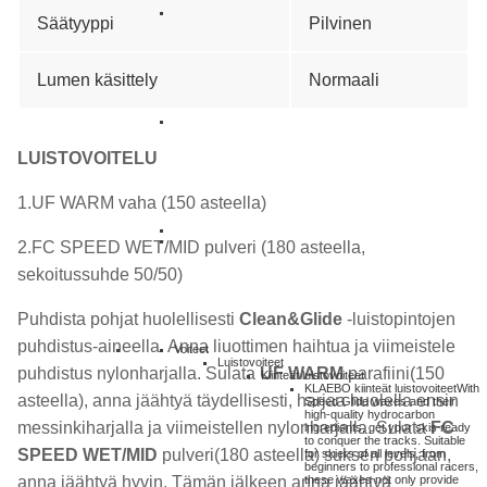
Säätyyppi
Pilvinen
Lumen käsittely
Normaali
LUISTOVOITELU
1.UF WARM vaha (150 asteella)
2.FC SPEED WET/MID pulveri (180 asteella,
sekoitussuhde 50/50)
Puhdista pohjat huolellisesti
Clean&Glide
-luistopintojen
puhdistus-aineella. Anna liuottimen haihtua ja viimeistele
Voiteet
Luistovoiteet
puhdistus nylonharjalla. Sulata
UF WARM
parafiini(150
Kiinteät luistovoiteet
KLAEBO kiinteät luistovoiteet
With
asteella), anna jäähtyä täydellisesti, harjaa huolella ensin
Speed Glide waxes and their
high-quality hydrocarbon
messinkiharjalla ja viimeistellen nylonharjalla. Sulata
FC
ingredients, get your skis ready
to conquer the tracks. Suitable
SPEED WET/MID
pulveri(180 asteella) suksen pohjaan,
for skiers of all levels, from
beginners to professional racers,
these waxes not only provide
anna jäähtyä hyvin. Tämän jälkeen anna jäähtyä