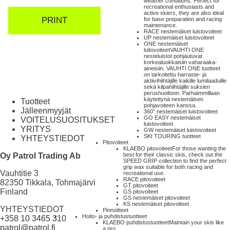
weather conditions. Perfect for
recreational enthusiasts and
active skiers, they are also ideal
PRINT
for base preparation and racing
maintenance.
RACE nestemäiset luistovoiteet
UP nestemäiset luistovoiteet
ONE nestemäiset
luitovoiteet
VAUHTI ONE
nesteluistot pohjautuvat
korkealuokkaisiin vaharaaka-
aineisiin. VAUHTI ONE tuotteet
on tarkoitettu harraste- ja
aktiivihiihtäjille kaikille lumilaaduille
sekä kilpahiihtäjille suksien
perushuoltoon. Parhaimmillaan
käytettynä nestemäisen
Tuotteet
pohjavoiteen kanssa.
Jälleenmyyjät
360° nestemäiset luistovoiteet
GO EASY nestemäiset
VOITELUSUOSITUKSET
luistovoiteet
YRITYS
GW nestemäiset luistovoiteet
SKI TOURING tuotteet
YHTEYSTIEDOT
Pitovoiteet
KLAEBO pitovoiteet
For those wanting the
Oy Patrol Trading Ab
best for their classic skis, check out the
SPEED GRIP collection to find the perfect
grip wax suitable for both racing and
Vauhtitie 3
recreational use.
RACE pitovoiteet
82350 Tikkala, Tohmajärvi
GT pitovoiteet
Finland
GS pitovoiteet
GS nestemäiset pitovoiteet
KS nestemäiset pitovoiteet
YHTEYSTIEDOT
Pinnoitteet
Hoito- ja puhdistustuotteet
+358 10 3465 310
KLAEBO puhdistustuotteet
Maintain your skis like
patrol@patrol.fi
a pro.