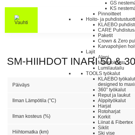
GS nestemäi
KS nestemäi
Pinnoitteet
Hoito- ja puhdistustuot
KLAEBO puhdistu
CARE Puhdistus
Paketit
Crown & Zero puh
Karvapohjien hoit
Lajit
Alppi
SM-HIIHDOT INARI 50 & 3
Maastohiihto
Lumilautailu
TOOLS työkalut
KLAEBO työkalu
designed to maxim
Päiväys
360° työkalut
Reput ja laukut
Ilman Lämpötila (°C)
Alppityökalut
Harjat
Rotoharjat
Ilman kosteus (%)
Korkit
Liinat & Fibertex
Siklit
Hiihtomatka (km)
Ski vise