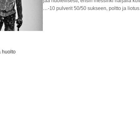
 jäähtyä ja harjaa huolellisesti, ensin messinki harjalla kuvio
R LDR 5…-10 pulverit 50/50 sukseen, poltto ja liotus. Anna
a huolto