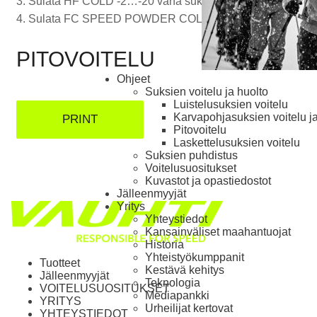
3. Sulata HF COLD -2…-20 vaha sukseen, siklaa läpimänä. Anna
4. Sulata FC SPEED POWDER COLD -6…-20 ja FC SPEED POWDE
PITOVOITELU
Ohjeet
Suksien voitelu ja huolto
Luistelu­suksien voitelu
Karva­pohja­suksien voitelu j
PRINT
Pito­voitelu
Laskettelu­suksien voitelu
Suksien puhdistus
Voitelusuositukset
Kuvastot ja opas­tiedostot
Jälleenmyyjät
Yritys
Yhteystiedot
Kansainväliset maahantuojat
Historia
Yhteistyökumppanit
Tuotteet
Kestävä kehitys
Jälleenmyyjät
Teknologia
VOITELUSUOSITUKSET
Mediapankki
YRITYS
Urheilijat kertovat
YHTEYSTIEDOT