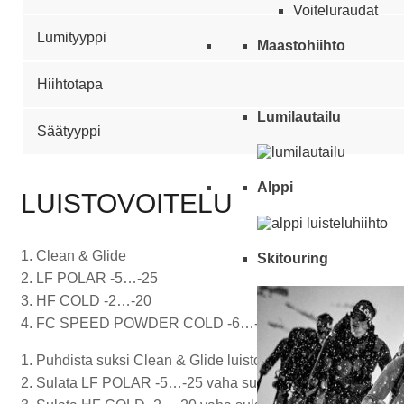
Voiteluraudat
Lumityyppi
Maastohiihto
Hiihtotapa
Lumilautailu
Säätyyppi
Alppi
LUISTOVOITELU
1. Clean & Glide
Skitouring
2. LF POLAR -5…-25
3. HF COLD -2…-20
4. FC SPEED POWDER COLD -6…-20 ja FC SPEED PO
1. Puhdista suksi Clean & Glide luistopintojen puhdistus ain
2. Sulata LF POLAR -5…-25 vaha sukseen, siklaa läpimänä. Ann