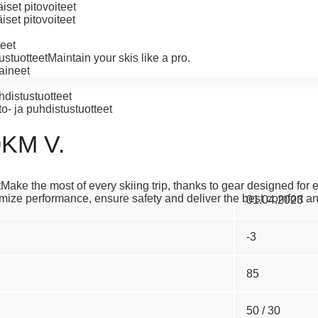
set pitovoiteet
set pitovoiteet
teet
stuotteet
Maintain your skis like a pro.
aineet
distustuotteet
o- ja puhdistustuotteet
0KM V.
t
Make the most of every skiing trip, thanks to gear designed for
ize performance, ensure safety and deliver the best comfort an
01.04.2023
-3
85
50 / 30