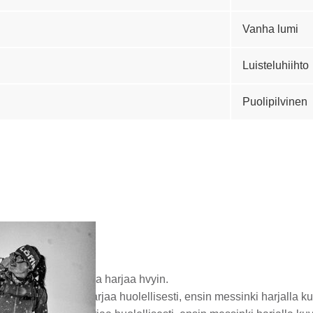
Vanha lumi
Luisteluhiihto
Puolipilvinen
WDER LDR 5…-10
eella. Anna kuivua ja harjaa hvyin.
a jäähtyä ja harjaa huolellisesti, ensin messinki harjalla kuvi