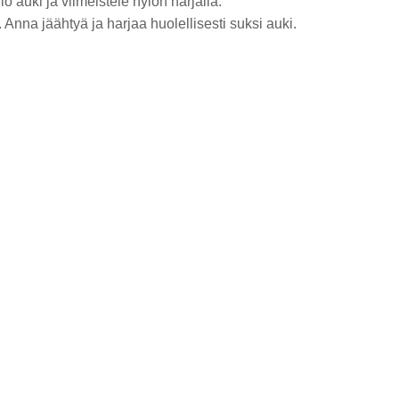
 auki ja viimeistele nylon harjalla.
 jäähtyä ja harjaa huolellisesti suksi auki.