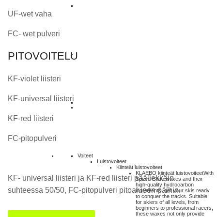
UF-wet vaha
FC- wet pulveri
PITOVOITELU
KF-violet liisteri
KF-universal liisteri
KF-red liisteri
FC-pitopulveri
Voiteet
Luistovoiteet
Kiinteät luistovoiteet
KLAEBO kiinteät luistovoiteet
With
KF- universal liisteri ja KF-red liisteri päällekkäin
Speed Glide waxes and their
high-quality hydrocarbon
suhteessa 50/50, FC-pitopulveri pitoalueen päihin.
ingredients, get your skis ready
to conquer the tracks. Suitable
for skiers of all levels, from
beginners to professional racers,
these waxes not only provide