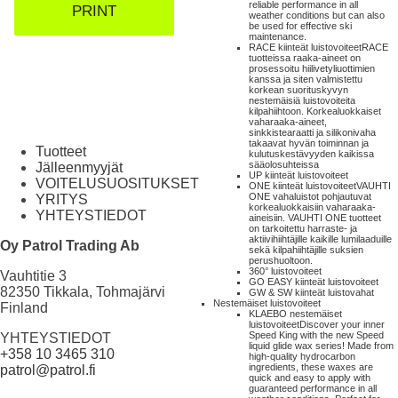
reliable performance in all
PRINT
weather conditions but can also
be used for effective ski
maintenance.
RACE kiinteät luistovoiteet
RACE
tuotteissa raaka-aineet on
prosessoitu hiilivetyliuottimien
kanssa ja siten valmistettu
korkean suorituskyvyn
nestemäisiä luistovoiteita
kilpahiihtoon. Korkealuokkaiset
vaharaaka-aineet,
sinkkistearaatti ja silikonivaha
takaavat hyvän toiminnan ja
Tuotteet
kulutuskestävyyden kaikissa
sääolosuhteissa
Jälleenmyyjät
UP kiinteät luistovoiteet
VOITELUSUOSITUKSET
ONE kiinteät luistovoiteet
VAUHTI
ONE vahaluistot pohjautuvat
YRITYS
korkealuokkaisiin vaharaaka-
YHTEYSTIEDOT
aineisiin. VAUHTI ONE tuotteet
on tarkoitettu harraste- ja
aktiivihiihtäjille kaikille lumilaaduille
Oy Patrol Trading Ab
sekä kilpahiihtäjille suksien
perushuoltoon.
360° luistovoiteet
Vauhtitie 3
GO EASY kiinteät luistovoiteet
82350 Tikkala, Tohmajärvi
GW & SW kiinteät luistovahat
Nestemäiset luistovoiteet
Finland
KLAEBO nestemäiset
luistovoiteet
Discover your inner
Speed King with the new Speed
YHTEYSTIEDOT
liquid glide wax series! Made from
+358 10 3465 310
high-quality hydrocarbon
ingredients, these waxes are
patrol@patrol.fi
quick and easy to apply with
guaranteed performance in all