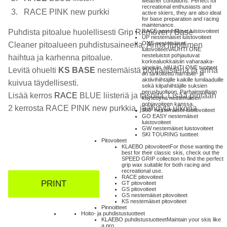
weather conditions. Perfect for
recreational enthusiasts and
RACE PINK new purkki
active skiers, they are also ideal
for base preparation and racing
maintenance.
Puhdista pitoalue huolellisesti Grip Remover / Base
RACE nestemäiset luistovoiteet
UP nestemäiset luistovoiteet
ONE nestemäiset
Cleaner pitoalueen puhdistusaineella. Anna liuottimen
luitovoiteet
VAUHTI ONE
nesteluistot pohjautuvat
haihtua ja karhenna pitoalue.
korkealuokkaisiin vaharaaka-
aineisiin. VAUHTI ONE tuotteet
Levitä ohuelti
KS BASE
nestemäistä pohjaliisteriä ja anna
on tarkoitettu harraste- ja
aktiivihiihtäjille kaikille lumilaaduille
kuivua täydellisesti.
sekä kilpahiihtäjille suksien
perushuoltoon. Parhaimmillaan
Lisää kerros
RACE
BLUE liisteriä ja tasoita. Lisää pintaan
käytettynä nestemäisen
pohjavoiteen kanssa.
2 kerrosta RACE PINK new purkkia, jäähdytä ulkona
360° nestemäiset luistovoiteet
GO EASY nestemäiset
luistovoiteet
GW nestemäiset luistovoiteet
SKI TOURING tuotteet
Pitovoiteet
KLAEBO pitovoiteet
For those wanting the
best for their classic skis, check out the
SPEED GRIP collection to find the perfect
grip wax suitable for both racing and
recreational use.
RACE pitovoiteet
PRINT
GT pitovoiteet
GS pitovoiteet
GS nestemäiset pitovoiteet
KS nestemäiset pitovoiteet
Pinnoitteet
Hoito- ja puhdistustuotteet
KLAEBO puhdistustuotteet
Maintain your skis like
a pro.