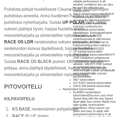
reliable performance in all
weather conditions but can also
be used for effective ski
Puhdista pohjat huolellisesti Clean&Glide -luistopintojen
maintenance.
RACE kiinteät luistovoiteet
RACE
puhdistus-aineella. Anna liuottimen haihtua ja viimeistele
tuotteissa raaka-aineet on
prosessoitu hiilivetyliuottimien
puhdistus nylonharjalla. Sulata
UP POLAR
vaha, anna
kanssa ja siten valmistettu
korkean suorituskyvyn
suksen jäähtyä hyvin, harjaa huolella ensin
nestemäisiä luistovoiteita
kilpahiihtoon. Korkealuokkaiset
messinkiharjalla ja viimeistellen nylonharjalla. Levitä
vaharaaka-aineet,
sinkkistearaatti ja silikonivaha
RACE OS LDR
nesteluistoa suksen pohjaan, anna
takaavat hyvän toiminnan ja
kulutuskestävyyden kaikissa
nesteluiston kuivua täydellisesti, harjaa huolella ensin
sääolosuhteissa
UP kiinteät luistovoiteet
messinkiharjalla ja viimeistellen nylonharjalla.
ONE kiinteät luistovoiteet
VAUHTI
ONE vahaluistot pohjautuvat
Sulata
RACE
OS BLACK
pulveri 180 asteella suksen
korkealuokkaisiin vaharaaka-
aineisiin. VAUHTI ONE tuotteet
on tarkoitettu harraste- ja
pohjaa, anna jäähtyä täydellisesti, harjaa huolella ensin
aktiivihiihtäjille kaikille lumilaaduille
sekä kilpahiihtäjille suksien
messinkiharjalla ja viimeistellen nylonharjalla.
perushuoltoon.
360° luistovoiteet
GO EASY kiinteät luistovoiteet
PITOVOITELU
GW & SW kiinteät luistovahat
Nestemäiset luistovoiteet
KLAEBO nestemäiset
luistovoiteet
Discover your inner
KILPAVOITELU
Speed King with the new Speed
liquid glide wax series! Made from
high-quality hydrocarbon
ingredients, these waxes are
KS BASE
nestemäinen pohjaliisteri
quick and easy to apply with
guaranteed performance in all
RACE
BLUE liisteri