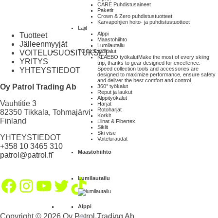
CARE Puhdistusaineet
Paketit
Crown & Zero puhdistustuotteet
Karvapohjien hoito- ja puhdistustuotteet
Lajit
Alppi
Tuotteet
Maastohiihto
Jälleenmyyjät
Lumilautailu
TOOLS työkalut
VOITELUSUOSITUKSET
KLAEBO työkalut
Make the most of every skiing
YRITYS
trip, thanks to gear designed for excellence.
Speed collection tools and accessories are
YHTEYSTIEDOT
designed to maximize performance, ensure safety
and deliver the best comfort and control.
Oy Patrol Trading Ab
360° työkalut
Reput ja laukut
Alppityökalut
Vauhtitie 3
Harjat
Rotoharjat
82350 Tikkala, Tohmajärvi
Korkit
Finland
Liinat & Fibertex
Siklit
Ski vise
YHTEYSTIEDOT
Voiteluraudat
+358 10 3465 310
Maastohiihto
patrol@patrol.fi
Lumilautailu
Facebook
Instagram
YouTube
Twitter
TikTok
Alppi
Copyright © 2026 Oy Patrol Trading Ab