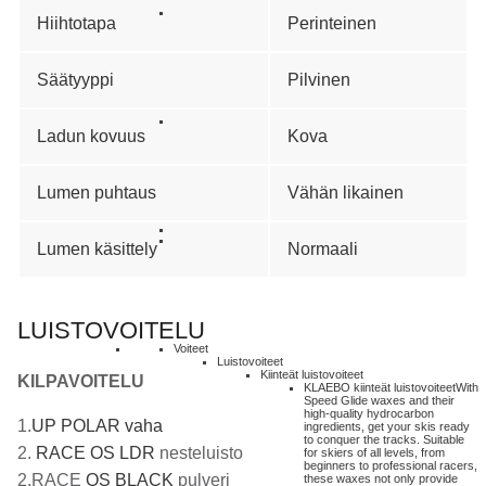
Hiihtotapa
Perinteinen
Säätyyppi
Pilvinen
Ladun kovuus
Kova
Lumen puhtaus
Vähän likainen
Lumen käsittely
Normaali
LUISTOVOITELU
Voiteet
Luistovoiteet
Kiinteät luistovoiteet
KILPAVOITELU
KLAEBO kiinteät luistovoiteet
With
Speed Glide waxes and their
high-quality hydrocarbon
1.
UP POLAR vaha
ingredients, get your skis ready
to conquer the tracks. Suitable
2.
RACE OS LDR
nesteluisto
for skiers of all levels, from
beginners to professional racers,
2.RACE
OS BLACK
pulveri
these waxes not only provide