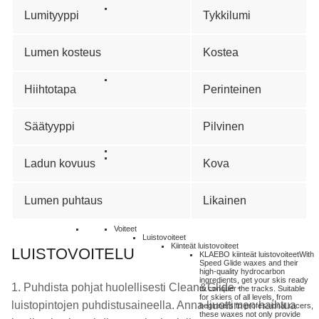
Lumityyppi
Tykkilumi
Lumen kosteus
Kostea
Hiihtotapa
Perinteinen
Säätyyppi
Pilvinen
Ladun kovuus
Kova
Lumen puhtaus
Likainen
Voiteet
Luistovoiteet
Kiinteät luistovoiteet
LUISTOVOITELU
KLAEBO kiinteät luistovoiteet
With
Speed Glide waxes and their
high-quality hydrocarbon
ingredients, get your skis ready
1. Puhdista pohjat huolellisesti Clean&Glide -
to conquer the tracks. Suitable
for skiers of all levels, from
luistopintojen puhdistusaineella. Anna liuottimen haihtua
beginners to professional racers,
these waxes not only provide