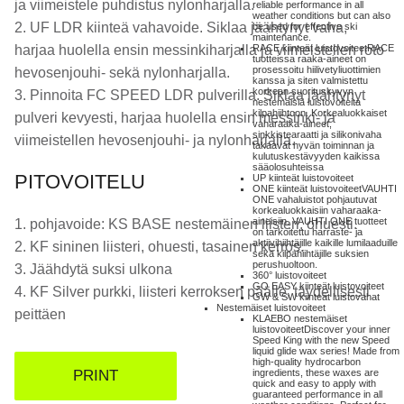
ja viimeistele puhdistus nylonharjalla.
reliable performance in all
weather conditions but can also
2. UF LDR kiinteä vahavoide. Siklaa jäähtynyt vaha,
be used for effective ski
maintenance.
harjaa huolella ensin messinkiharjalla ja viimeistellen roto
RACE kiinteät luistovoiteet
RACE
tuotteissa raaka-aineet on
prosessoitu hiilivetyliuottimien
hevosenjouhi- sekä nylonharjalla.
kanssa ja siten valmistettu
korkean suorituskyvyn
3. Pinnoita FC SPEED LDR pulverilla. Siklaa jäähtynyt
nestemäisiä luistovoiteita
kilpahiihtoon. Korkealuokkaiset
pulveri kevyesti, harjaa huolella ensin messinki- ja
vaharaaka-aineet,
sinkkistearaatti ja silikonivaha
viimeistellen hevosenjouhi- ja nylonharjalla.
takaavat hyvän toiminnan ja
kulutuskestävyyden kaikissa
sääolosuhteissa
PITOVOITELU
UP kiinteät luistovoiteet
ONE kiinteät luistovoiteet
VAUHTI
ONE vahaluistot pohjautuvat
korkealuokkaisiin vaharaaka-
aineisiin. VAUHTI ONE tuotteet
1. pohjavoide: KS BASE nestemäinen liisteri, ohuesti.
on tarkoitettu harraste- ja
aktiivihiihtäjille kaikille lumilaaduille
2. KF sininen liisteri, ohuesti, tasainen kerros.
sekä kilpahiihtäjille suksien
perushuoltoon.
3. Jäähdytä suksi ulkona
360° luistovoiteet
GO EASY kiinteät luistovoiteet
4. KF Silver purkki, liisteri kerroksen päälle, täydellisesti
GW & SW kiinteät luistovahat
Nestemäiset luistovoiteet
peittäen
KLAEBO nestemäiset
luistovoiteet
Discover your inner
Speed King with the new Speed
liquid glide wax series! Made from
high-quality hydrocarbon
PRINT
ingredients, these waxes are
quick and easy to apply with
guaranteed performance in all