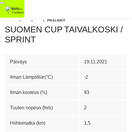
Etusivu
Tuotteet
PIKALINKIT
SUOMEN CUP TAIVALKOSKI /
SPRINT
Päiväys
19.11.2021
Ilman Lämpötila (°C)
-2
Ilman kosteus (%)
93
Tuulen nopeus (m/s)
2
Hiihtomatka (km)
1,5