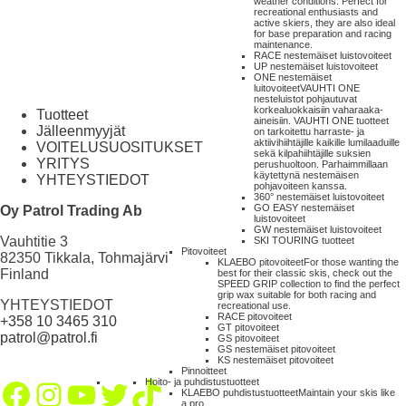
weather conditions. Perfect for
recreational enthusiasts and
active skiers, they are also ideal
for base preparation and racing
maintenance.
RACE nestemäiset luistovoiteet
UP nestemäiset luistovoiteet
ONE nestemäiset
luitovoiteet
VAUHTI ONE
nesteluistot pohjautuvat
korkealuokkaisiin vaharaaka-
Tuotteet
aineisiin. VAUHTI ONE tuotteet
Jälleenmyyjät
on tarkoitettu harraste- ja
aktiivihiihtäjille kaikille lumilaaduille
VOITELUSUOSITUKSET
sekä kilpahiihtäjille suksien
YRITYS
perushuoltoon. Parhaimmillaan
käytettynä nestemäisen
YHTEYSTIEDOT
pohjavoiteen kanssa.
360° nestemäiset luistovoiteet
GO EASY nestemäiset
Oy Patrol Trading Ab
luistovoiteet
GW nestemäiset luistovoiteet
Vauhtitie 3
SKI TOURING tuotteet
Pitovoiteet
82350 Tikkala, Tohmajärvi
KLAEBO pitovoiteet
For those wanting the
Finland
best for their classic skis, check out the
SPEED GRIP collection to find the perfect
grip wax suitable for both racing and
YHTEYSTIEDOT
recreational use.
RACE pitovoiteet
+358 10 3465 310
GT pitovoiteet
patrol@patrol.fi
GS pitovoiteet
GS nestemäiset pitovoiteet
KS nestemäiset pitovoiteet
Pinnoitteet
Facebook
Instagram
YouTube
Twitter
TikTok
Hoito- ja puhdistustuotteet
KLAEBO puhdistustuotteet
Maintain your skis like
a pro.