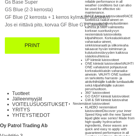
Gs Base Super
reliable performance in all
weather conditions but can also
GS Blue (2-3 kerrosta)
be used for effective ski
maintenance.
RACE kiinteät luistovoiteet
RACE
GF Blue (2 kerrosta + 1 kerros kylmään sukseen)
tuotteissa raaka-aineet on
prosessoitu hiilivetyliuottimien
Jos ei riittävä pito, korvaa GF Blue GT Carrotilla.
kanssa ja siten valmistettu
korkean suorituskyvyn
nestemäisiä luistovoiteita
kilpahiihtoon. Korkealuokkaiset
vaharaaka-aineet,
PRINT
sinkkistearaatti ja silikonivaha
takaavat hyvän toiminnan ja
kulutuskestävyyden kaikissa
sääolosuhteissa
UP kiinteät luistovoiteet
ONE kiinteät luistovoiteet
VAUHTI
ONE vahaluistot pohjautuvat
korkealuokkaisiin vaharaaka-
aineisiin. VAUHTI ONE tuotteet
on tarkoitettu harraste- ja
aktiivihiihtäjille kaikille lumilaaduille
sekä kilpahiihtäjille suksien
perushuoltoon.
Tuotteet
360° luistovoiteet
GO EASY kiinteät luistovoiteet
Jälleenmyyjät
GW & SW kiinteät luistovahat
VOITELUSUOSITUKSET
Nestemäiset luistovoiteet
KLAEBO nestemäiset
YRITYS
luistovoiteet
Discover your inner
YHTEYSTIEDOT
Speed King with the new Speed
liquid glide wax series! Made from
high-quality hydrocarbon
Oy Patrol Trading Ab
ingredients, these waxes are
quick and easy to apply with
guaranteed performance in all
Vauhtitie 3