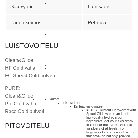
Säätyyppi
Lumisade
Ladun kovuus
Pehmeä
LUISTOVOITELU
Clean&Glide
HF Cold vaha
FC Speed Cold pulveri
PURE:
Clean&Glide
Voiteet
Luistovoiteet
Pro Cold vaha
Kiinteät luistovoiteet
KLAEBO kiinteät luistovoiteet
With
Race Cold pulveri
Speed Glide waxes and their
high-quality hydrocarbon
ingredients, get your skis ready
PITOVOITELU
to conquer the tracks. Suitable
for skiers of all levels, from
beginners to professional racers,
these waxes not only provide