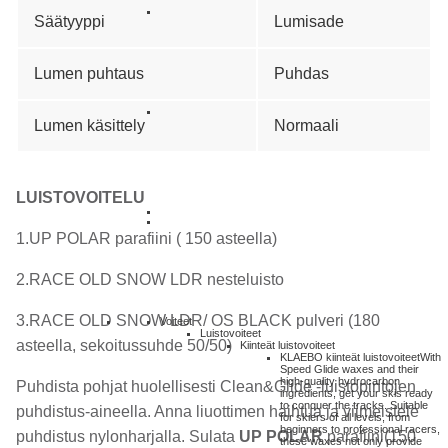
Säätyyppi
Lumisade
Lumen puhtaus
Puhdas
Lumen käsittely
Normaali
LUISTOVOITELU
1.UP POLAR parafiini ( 150 asteella)
2.RACE OLD SNOW LDR nesteluisto
3.RACE OLD SNOW LDR/ OS BLACK pulveri (180
Voiteet
Luistovoiteet
asteella, sekoitussuhde 50/50)
Kiinteät luistovoiteet
KLAEBO kiinteät luistovoiteet
With
Speed Glide waxes and their
high-quality hydrocarbon
Puhdista pohjat huolellisesti Clean&Glide -luistopintojen
ingredients, get your skis ready
to conquer the tracks. Suitable
puhdistus-aineella. Anna liuottimen haihtua ja viimeistele
for skiers of all levels, from
beginners to professional racers,
puhdistus nylonharjalla. Sulata
UP POLAR
parafiini(150
these waxes not only provide