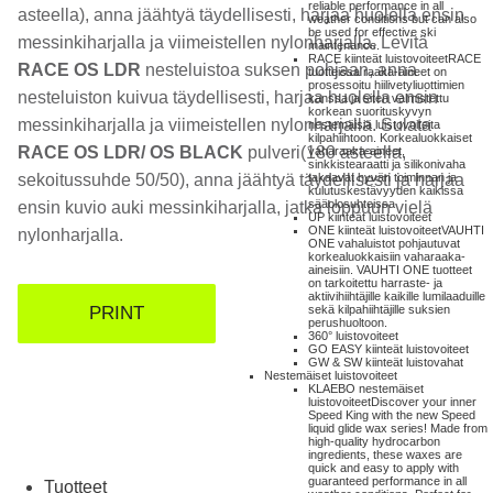
reliable performance in all
asteella), anna jäähtyä täydellisesti, harjaa huolella ensin
weather conditions but can also
be used for effective ski
messinkiharjalla ja viimeistellen nylonharjalla. Levitä
maintenance.
RACE kiinteät luistovoiteet
RACE
RACE OS LDR
nesteluistoa suksen pohjaan, anna
tuotteissa raaka-aineet on
prosessoitu hiilivetyliuottimien
nesteluiston kuivua täydellisesti, harjaa huolella ensin
kanssa ja siten valmistettu
korkean suorituskyvyn
messinkiharjalla ja viimeistellen nylonharjalla. Sulata
nestemäisiä luistovoiteita
kilpahiihtoon. Korkealuokkaiset
RACE OS LDR/ OS BLACK
pulveri(180 asteella,
vaharaaka-aineet,
sinkkistearaatti ja silikonivaha
takaavat hyvän toiminnan ja
sekoitussuhde 50/50), anna jäähtyä täydellisesti ja harjaa
kulutuskestävyyden kaikissa
sääolosuhteissa
ensin kuvio auki messinkiharjalla, jatka loppuun vielä
UP kiinteät luistovoiteet
ONE kiinteät luistovoiteet
VAUHTI
nylonharjalla.
ONE vahaluistot pohjautuvat
korkealuokkaisiin vaharaaka-
aineisiin. VAUHTI ONE tuotteet
on tarkoitettu harraste- ja
aktiivihiihtäjille kaikille lumilaaduille
PRINT
sekä kilpahiihtäjille suksien
perushuoltoon.
360° luistovoiteet
GO EASY kiinteät luistovoiteet
GW & SW kiinteät luistovahat
Nestemäiset luistovoiteet
KLAEBO nestemäiset
luistovoiteet
Discover your inner
Speed King with the new Speed
liquid glide wax series! Made from
high-quality hydrocarbon
ingredients, these waxes are
quick and easy to apply with
guaranteed performance in all
Tuotteet