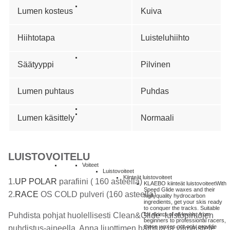
Lumen kosteus
Kuiva
Hiihtotapa
Luisteluhiihto
Säätyyppi
Pilvinen
Lumen puhtaus
Puhdas
Lumen käsittely
Normaali
LUISTOVOITELU
Voiteet
Luistovoiteet
Kiinteät luistovoiteet
1.
UP POLAR
parafiini ( 160 asteella)
KLAEBO kiinteät luistovoiteet
With
Speed Glide waxes and their
2.
RACE
OS COLD pulveri (160 asteella)
high-quality hydrocarbon
ingredients, get your skis ready
to conquer the tracks. Suitable
for skiers of all levels, from
Puhdista pohjat huolellisesti Clean&Glide -luistopintojen
beginners to professional racers,
these waxes not only provide
puhdistus-aineella. Anna liuottimen haihtua ja viimeistele