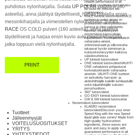
reliable performance in all
weather conditions but can also
puhdistus nylonharjalla. Sulata
UP POLAR
parafiini(160
be used for effective ski
maintenance.
asteella), anna jäähtyä täydellisesti, harjaa huolella ensin
RACE kiinteät luistovoiteet
RACE
tuotteissa raaka-aineet on
messinkiharjalla ja viimeistellen nylonharjalla. Sulata
prosessoitu hiilivetyliuottimien
kanssa ja siten valmistettu
RACE
OS COLD pulveri (160 asteella), anna jäähtyä
korkean suorituskyvyn
nestemäisiä luistovoiteita
täydellisesti ja harjaa ensin kuvio auki messinkiharjalla,
kilpahiihtoon. Korkealuokkaiset
vaharaaka-aineet,
jatka loppuun vielä nylonharjalla.
sinkkistearaatti ja silikonivaha
takaavat hyvän toiminnan ja
kulutuskestävyyden kaikissa
sääolosuhteissa
UP kiinteät luistovoiteet
ONE kiinteät luistovoiteet
VAUHTI
PRINT
ONE vahaluistot pohjautuvat
korkealuokkaisiin vaharaaka-
aineisiin. VAUHTI ONE tuotteet
on tarkoitettu harraste- ja
aktiivihiihtäjille kaikille lumilaaduille
sekä kilpahiihtäjille suksien
perushuoltoon.
360° luistovoiteet
GO EASY kiinteät luistovoiteet
GW & SW kiinteät luistovahat
Nestemäiset luistovoiteet
KLAEBO nestemäiset
luistovoiteet
Discover your inner
Tuotteet
Speed King with the new Speed
Jälleenmyyjät
liquid glide wax series! Made from
high-quality hydrocarbon
VOITELUSUOSITUKSET
ingredients, these waxes are
YRITYS
quick and easy to apply with
guaranteed performance in all
YHTEYSTIEDOT