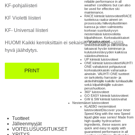
reliable performance in all
KF-pohjaliisteri
weather conditions but can also
be used for effective ski
maintenance.
RACE kiinteät luistovoiteet
RACE
KF Violetti liisteri
tuotteissa raaka-aineet on
prosessoitu hiilivetyliuottimien
kanssa ja siten valmistettu
KF- Universal liisteri
korkean suorituskyvyn
nestemäisiä luistovoiteita
kilpahiihtoon. Korkealuokkaiset
vaharaaka-aineet,
HUOM! Kaikki kerroksittain ei sekaisin. Kerrosten välillä
sinkkistearaatti ja silikonivaha
takaavat hyvän toiminnan ja
hyvä jäähdytys.
kulutuskestävyyden kaikissa
sääolosuhteissa
UP kiinteät luistovoiteet
ONE kiinteät luistovoiteet
VAUHTI
ONE vahaluistot pohjautuvat
PRINT
korkealuokkaisiin vaharaaka-
aineisiin. VAUHTI ONE tuotteet
on tarkoitettu harraste- ja
aktiivihiihtäjille kaikille lumilaaduille
sekä kilpahiihtäjille suksien
perushuoltoon.
360° luistovoiteet
GO EASY kiinteät luistovoiteet
GW & SW kiinteät luistovahat
Nestemäiset luistovoiteet
KLAEBO nestemäiset
luistovoiteet
Discover your inner
Speed King with the new Speed
liquid glide wax series! Made from
Tuotteet
high-quality hydrocarbon
Jälleenmyyjät
ingredients, these waxes are
quick and easy to apply with
VOITELUSUOSITUKSET
guaranteed performance in all
YRITYS