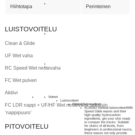
Hiihtotapa
Perinteinen
LUISTOVOITELU
Clean & Glide
UF Wet vaha
RC Speed Wet nestevaha
FC Wet pulveri
Aktiivi
Voiteet
Luistovoiteet
Kiinteät luistovoiteet
FC LDR nappi + UF/HF Wet nestevaha sekaisin
KLAEBO kiinteät luistovoiteet
With
Speed Glide waxes and their
’nappipuuro’
high-quality hydrocarbon
ingredients, get your skis ready
to conquer the tracks. Suitable
PITOVOITELU
for skiers of all levels, from
beginners to professional racers,
these waxes not only provide