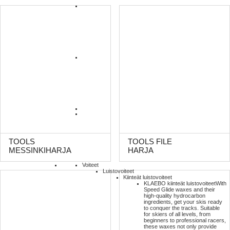
TOOLS
TOOLS FILE
MESSINKIHARJA
HARJA
Voiteet
Luistovoiteet
Kiinteät luistovoiteet
KLAEBO kiinteät luistovoiteet
With
Speed Glide waxes and their
high-quality hydrocarbon
ingredients, get your skis ready
to conquer the tracks. Suitable
for skiers of all levels, from
beginners to professional racers,
these waxes not only provide