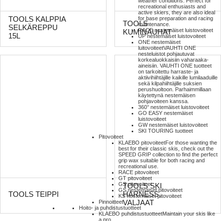
weather conditions. Perfect for
recreational enthusiasts and
active skiers, they are also ideal
TOOLS KALPPIA
for base preparation and racing
TOOLS
maintenance.
SELKÄREPPU
RACE nestemäiset luistovoiteet
KUMINAUHAT
15L
UP nestemäiset luistovoiteet
ONE nestemäiset
luitovoiteet
VAUHTI ONE
nesteluistot pohjautuvat
korkealuokkaisiin vaharaaka-
aineisiin. VAUHTI ONE tuotteet
on tarkoitettu harraste- ja
aktiivihiihtäjille kaikille lumilaaduille
sekä kilpahiihtäjille suksien
perushuoltoon. Parhaimmillaan
käytettynä nestemäisen
pohjavoiteen kanssa.
360° nestemäiset luistovoiteet
GO EASY nestemäiset
luistovoiteet
GW nestemäiset luistovoiteet
SKI TOURING tuotteet
Pitovoiteet
KLAEBO pitovoiteet
For those wanting the
best for their classic skis, check out the
SPEED GRIP collection to find the perfect
grip wax suitable for both racing and
recreational use.
RACE pitovoiteet
GT pitovoiteet
GS pitovoiteet
TOOLS SKI
GS nestemäiset pitovoiteet
TOOLS TEIPPI
HARNESS,
KS nestemäiset pitovoiteet
VALJAAT
Pinnoitteet
Hoito- ja puhdistustuotteet
KLAEBO puhdistustuotteet
Maintain your skis like
a pro.