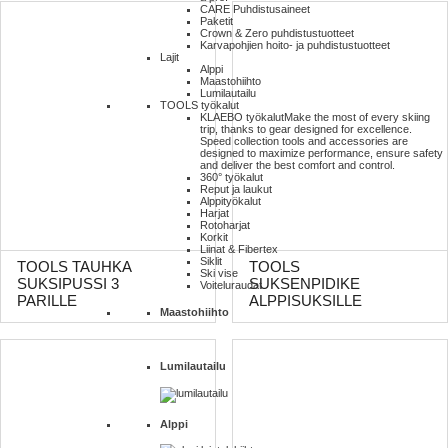
CARE Puhdistusaineet
Paketit
Crown & Zero puhdistustuotteet
Karvapohjien hoito- ja puhdistustuotteet
Lajit
Alppi
Maastohiihto
Lumilautailu
TOOLS työkalut
KLAEBO työkalut
Make the most of every skiing
trip, thanks to gear designed for excellence.
Speed collection tools and accessories are
designed to maximize performance, ensure safety
and deliver the best comfort and control.
360° työkalut
Reput ja laukut
Alppityökalut
Harjat
Rotoharjat
Korkit
Liinat & Fibertex
Siklit
TOOLS TAUHKA
TOOLS
Ski vise
SUKSIPUSSI 3
SUKSENPIDIKE
Voiteluraudat
PARILLE
ALPPISUKSILLE
Maastohiihto
Lumilautailu
Alppi