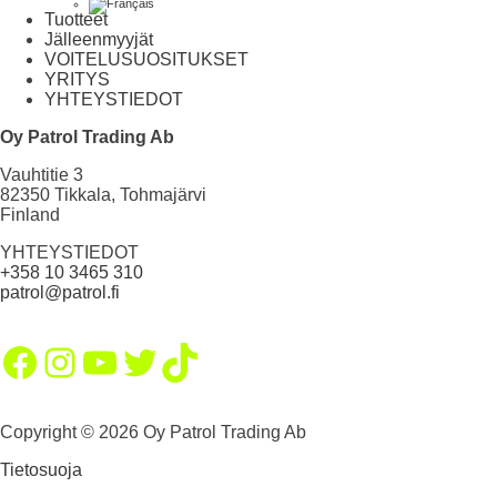
Tuotteet
Jälleenmyyjät
VOITELUSUOSITUKSET
YRITYS
YHTEYSTIEDOT
Oy Patrol Trading Ab
Vauhtitie 3
82350 Tikkala, Tohmajärvi
Finland
YHTEYSTIEDOT
+358 10 3465 310
patrol@patrol.fi
Facebook
Instagram
YouTube
Twitter
TikTok
Copyright © 2026 Oy Patrol Trading Ab
Tietosuoja