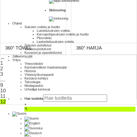
Skitouring
Ohjeet
Suksien voitelu ja huolto
Luistelu­suksien voitelu
Karva­pohja­suksien voitelu ja huolto
Pito­voitelu
Laskettelu­suksien voitelu
Suksien puhdistus
360° TOWEL
360° HARJA
Voitelusuositukset
Kuvastot ja opas­tiedostot
Jälleenmyyjät
←
Yritys
1
Yhteystiedot
Kansainväliset maahantuojat
2
Historia
3
Yhteistyökumppanit
Kestävä kehitys
…
Teknologia
9
Mediapankki
Urheilijat kertovat
10
11
Hae tuotteita
12
×