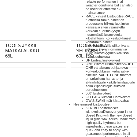
reliable performance in all
weather conditions but can also
be used for effective ski
maintenance.
RACE kiinteät luistovoiteet
RACE
tuotteissa raaka-aineet on
prosessoitu hiilivetyliuottimien
kanssa ja siten valmistettu
korkean suorituskyvyn
nestemäisiä luistovoiteita
kilpahiihtoon. Korkealuokkaiset
vaharaaka-aineet,
TOOLS JYKKII
TOOLS KOIKAT
sinkkistearaatti ja silikonivaha
takaavat hyvän toiminnan ja
MATKALAUKKU
SELKÄREPPU
kulutuskestävyyden kaikissa
65L
60L, ISO
sääolosuhteissa
UP kiinteät luistovoiteet
ONE kiinteät luistovoiteet
VAUHTI
ONE vahaluistot pohjautuvat
korkealuokkaisiin vaharaaka-
aineisiin. VAUHTI ONE tuotteet
on tarkoitettu harraste- ja
aktiivihiihtäjille kaikille lumilaaduille
sekä kilpahiihtäjille suksien
perushuoltoon.
360° luistovoiteet
GO EASY kiinteät luistovoiteet
GW & SW kiinteät luistovahat
Nestemäiset luistovoiteet
KLAEBO nestemäiset
luistovoiteet
Discover your inner
Speed King with the new Speed
liquid glide wax series! Made from
high-quality hydrocarbon
ingredients, these waxes are
quick and easy to apply with
guaranteed performance in all