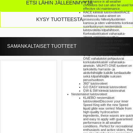
performance in all weather
ETSI LÄHIN JÄLLEENMYYJÄ
conditions but can also be used fo
effective ski maintenance.
RACE kiinteät luistovoiteet
RACE
tuotteissa raaka-aineet on
KYSY TUOTTEESTA
prosessoitu hiilivetyliuottimien
kanssa ja siten valmistettu korkea
suorituskyvyn nestemäisiä
luistovoiteita kilpahiihtoon.
Korkealuokkaiset vaharaaka-
aineet, sinkkistearaatti ja
silikonivaha takaavat hyvän
toiminnan ja kulutuskestävyyden
SAMANKALTAISET TUOTTEET
kaikissa sääolosuhteissa
UP kiinteät luistovoiteet
ONE kiinteät luistovoiteet
VAUHTI
ONE vahaluistot pohjautuvat
korkealuokkaisiin vaharaaka-
aineisiin. VAUHTI ONE tuotteet on
tarkoitettu harraste- ja
aktiivihiihtäjille kaikille lumilaaduille
sekä kilpahiihtäjille suksien
perushuoltoon.
360° luistovoiteet
GO EASY kiinteät luistovoiteet
GW & SW kiinteät luistovahat
Nestemäiset luistovoiteet
KLAEBO nestemäiset
luistovoiteet
Discover your inner
Speed King with the new Speed
liquid glide wax series! Made from
high-quality hydrocarbon
ingredients, these waxes are quic
and easy to apply with guaranteed
performance in all weather
conditions. Perfect for recreational
enthusiasts and active skiers, the