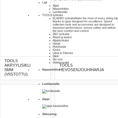
Lajit
Alppi
Maastohiihto
Lumilautailu
TOOLS työkalut
KLAEBO työkalut
Make the most of every skiing trip
thanks to gear designed for excellence. Speed
collection tools and accessories are designed to
maximize performance, ensure safety and deliver
the best comfort and control.
360° työkalut
Reput ja laukut
Alppityökalut
Harjat
Rotoharjat
Korkit
Liinat & Fibertex
Siklit
Ski vise
TOOLS
Voiteluraudat
AKRYYLISIKLI
TOOLS
5MM
HEVOSENJOUHIHARJA
Maastohiihto
(VIISTOTTU)
Lumilautailu
Alppi
Skitouring