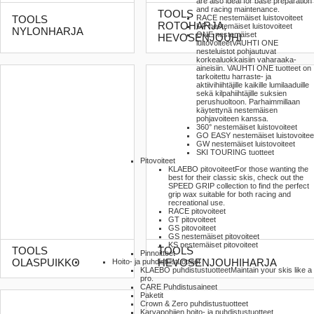
are also ideal for base preparation
and racing maintenance.
TOOLS
RACE nestemäiset luistovoiteet
TOOLS
ROTOHARJA,
UP nestemäiset luistovoiteet
NYLONHARJA
ONE nestemäiset
HEVOSENJOUHI
luitovoiteet
VAUHTI ONE
nesteluistot pohjautuvat
korkealuokkaisiin vaharaaka-
aineisiin. VAUHTI ONE tuotteet on
tarkoitettu harraste- ja
aktiivihiihtäjille kaikille lumilaaduille
sekä kilpahiihtäjille suksien
perushuoltoon. Parhaimmillaan
käytettynä nestemäisen
pohjavoiteen kanssa.
360° nestemäiset luistovoiteet
GO EASY nestemäiset luistovoitee
GW nestemäiset luistovoiteet
SKI TOURING tuotteet
Pitovoiteet
KLAEBO pitovoiteet
For those wanting the
best for their classic skis, check out the
SPEED GRIP collection to find the perfect
grip wax suitable for both racing and
recreational use.
RACE pitovoiteet
GT pitovoiteet
GS pitovoiteet
GS nestemäiset pitovoiteet
KS nestemäiset pitovoiteet
TOOLS
TOOLS
Pinnoitteet
OLASPUIKKO
HEVOSENJOUHIHARJA
Hoito- ja puhdistustuotteet
KLAEBO puhdistustuotteet
Maintain your skis like a
pro.
CARE Puhdistusaineet
Paketit
Crown & Zero puhdistustuotteet
Karvapohjien hoito- ja puhdistustuotteet