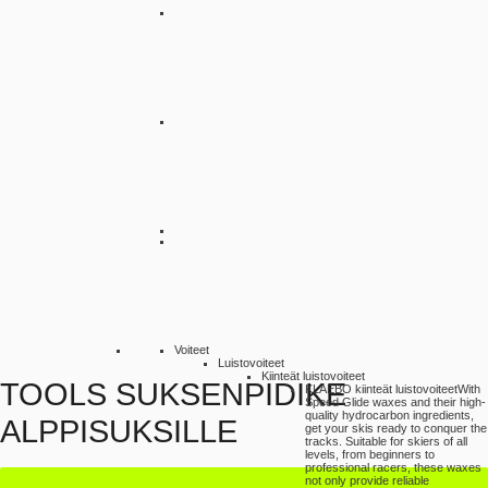
Voiteet
Luistovoiteet
Kiinteät luistovoiteet
TOOLS SUKSENPIDIKE
KLAEBO kiinteät luistovoiteet
With
Speed Glide waxes and their high-
quality hydrocarbon ingredients,
ALPPISUKSILLE
get your skis ready to conquer the
tracks. Suitable for skiers of all
levels, from beginners to
professional racers, these waxes
not only provide reliable