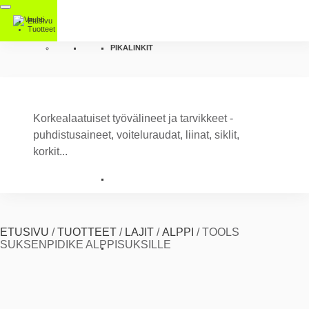
Etusivu
Tuotteet
PIKALINKIT
Korkealaatuiset työvälineet ja tarvikkeet -
puhdistusaineet, voiteluraudat, liinat, siklit,
korkit...
ETUSIVU
/
TUOTTEET
/
LAJIT
/
ALPPI
/
TOOLS
SUKSENPIDIKE ALPPISUKSILLE