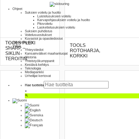
Ohjeet
Suksien voitelu ja huolto
Luistelu­suksien voitelu
Karva­pohja­suksien voitelu ja huolto
Pito­voitelu
Laskettelu­suksien voitelu
Suksien puhdistus
Voitelusuositukset
Kuvastot ja opas­tiedostot
TOOLS PLEXI
Jälleenmyyjät
TOOLS
Yritys
SHARP –
Yhteystiedot
ROTOHARJA,
SIKLIN
Kansainväliset maahantuojat
KORKKI
Historia
TEROITIN
Yhteistyökumppanit
Kestävä kehitys
Teknologia
Mediapankki
Urheilijat kertovat
Hae tuotteita
×