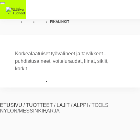
Etusivu
Tuotteet
PIKALINKIT
Korkealaatuiset työvälineet ja tarvikkeet -
puhdistusaineet, voiteluraudat, liinat, siklit,
korkit...
ETUSIVU
/
TUOTTEET
/
LAJIT
/
ALPPI
/
TOOLS
NYLON/MESSINKIHARJA