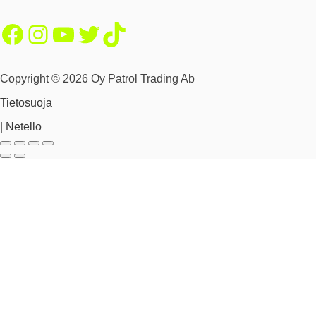
Facebook
Instagram
YouTube
Twitter
TikTok
Copyright © 2026 Oy Patrol Trading Ab
Tietosuoja
|
Netello