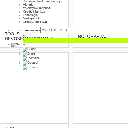
Kansainväliset maahantuojat
Historia
Yhteistyökumppanit
Kestävä kehitys
Teknologia
Mediapankki
Urheilijat kertovat
Hae tuotteita
TOOLS
TOOLS
×
ROTOHARJA,
HEVOSENJOUHIHARJA
HEVOSENJOUHI