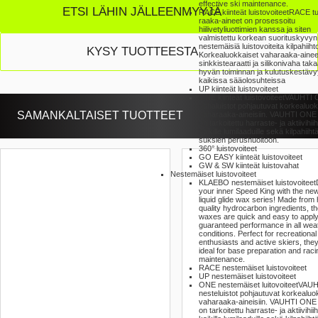
effective ski maintenance.
ETSI LÄHIN JÄLLEENMYYJÄ
RACE kiinteät luistovoiteet
RACE tu
raaka-aineet on prosessoitu
hiilivetyliuottimien kanssa ja siten
valmistettu korkean suorituskyvyn
nestemäisiä luistovoiteita kilpahiiht
KYSY TUOTTEESTA
Korkealuokkaiset vaharaaka-ainee
sinkkistearaatti ja silikonivaha tak
hyvän toiminnan ja kulutuskestäv
kaikissa sääolosuhteissa
UP kiinteät luistovoiteet
ONE kiinteät luistovoiteet
VAUHTI 
vahaluistot pohjautuvat korkealuok
SAMANKALTAISET TUOTTEET
vaharaaka-aineisiin. VAUHTI ONE 
on tarkoitettu harraste- ja aktiivihiiht
kaikille lumilaaduille sekä kilpahiihtäj
suksien perushuoltoon.
360° luistovoiteet
GO EASY kiinteät luistovoiteet
GW & SW kiinteät luistovahat
Nestemäiset luistovoiteet
KLAEBO nestemäiset luistovoiteet
your inner Speed King with the n
liquid glide wax series! Made from 
quality hydrocarbon ingredients, t
waxes are quick and easy to apply
guaranteed performance in all wea
conditions. Perfect for recreational
enthusiasts and active skiers, they
ideal for base preparation and raci
maintenance.
RACE nestemäiset luistovoiteet
UP nestemäiset luistovoiteet
ONE nestemäiset luitovoiteet
VAUH
nesteluistot pohjautuvat korkealuok
vaharaaka-aineisiin. VAUHTI ONE 
on tarkoitettu harraste- ja aktiivihiiht