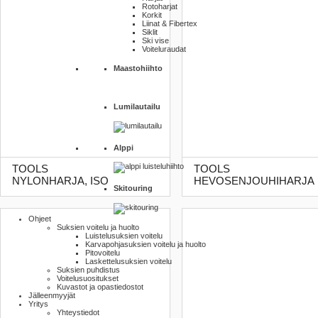
Rotoharjat
Korkit
Liinat & Fibertex
Siklit
Ski vise
Voiteluraudat
Maastohiihto
Lumilautailu
Alppi
TOOLS
TOOLS
NYLONHARJA, ISO
HEVOSENJOUHIHARJA
Skitouring
Ohjeet
Suksien voitelu ja huolto
Luistelu­suksien voitelu
Karva­pohja­suksien voitelu ja huolto
Pito­voitelu
Laskettelu­suksien voitelu
Suksien puhdistus
Voitelusuositukset
Kuvastot ja opas­tiedostot
Jälleenmyyjät
Yritys
Yhteystiedot