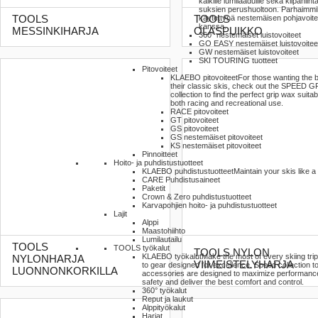
kaikille lumilaaduille sekä kilpahiihtäj
suksien perushuoltoon. Parhaimmi
TOOLS
TOOLS
käytettynä nestemäisen pohjavoit
kanssa.
MESSINKIHARJA
OLASPUIKKO
360° nestemäiset luistovoiteet
GO EASY nestemäiset luistovoitee
GW nestemäiset luistovoiteet
SKI TOURING tuotteet
Pitovoiteet
KLAEBO pitovoiteet
For those wanting the b
their classic skis, check out the SPEED G
collection to find the perfect grip wax suitab
both racing and recreational use.
RACE pitovoiteet
GT pitovoiteet
GS pitovoiteet
GS nestemäiset pitovoiteet
KS nestemäiset pitovoiteet
Pinnoitteet
Hoito- ja puhdistustuotteet
KLAEBO puhdistustuotteet
Maintain your skis like a
CARE Puhdistusaineet
Paketit
Crown & Zero puhdistustuotteet
Karvapohjien hoito- ja puhdistustuotteet
Lajit
Alppi
Maastohiihto
Lumilautailu
TOOLS
TOOLS työkalut
TOOLS NYLON
KLAEBO työkalut
Make the most of every skiing tri
NYLONHARJA
VIIMEISTELYHARJA
to gear designed for excellence. Speed collection t
LUONNONKORKILLA
accessories are designed to maximize performanc
safety and deliver the best comfort and control.
360° työkalut
Reput ja laukut
Alppityökalut
Harjat