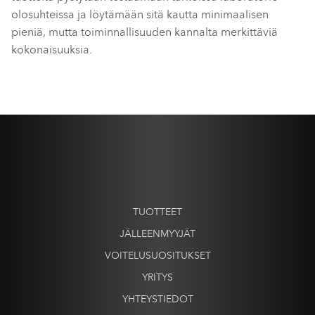
olosuhteissa ja löytämään sitä kautta minimaalisen
pieniä, mutta toiminnallisuuden kannalta merkittäviä
kokonaisuuksia.
TUOTTEET
JÄLLEENMYYJÄT
VOITELUSUOSITUKSET
YRITYS
YHTEYSTIEDOT