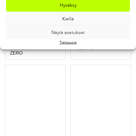
Hyväksy
Kiellä
Näytä asetukset
CARE GRIP &
Tietosuoja
GLIDE FOR
CARE BASE
CROWN &
CLEANER
ZERO