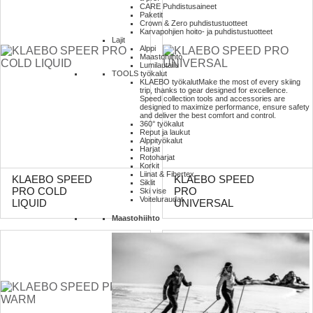
CARE Puhdistusaineet
Paketit
Crown & Zero puhdistustuotteet
Karvapohjien hoito- ja puhdistustuotteet
Lajit
Alppi
Maastohiihto
Lumilautailu
TOOLS työkalut
KLAEBO työkalut
Make the most of every skiing
trip, thanks to gear designed for excellence.
Speed collection tools and accessories are
designed to maximize performance, ensure safety
and deliver the best comfort and control.
360° työkalut
Reput ja laukut
Alppityökalut
Harjat
Rotoharjat
Korkit
Liinat & Fibertex
KLAEBO SPEED
KLAEBO SPEED
Siklit
PRO COLD
PRO
Ski vise
Voiteluraudat
LIQUID
UNIVERSAL
Maastohiihto