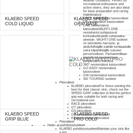
weather conditions. Perfect for
recreational enthusiasts and
active skiers, they are also ideal
for base preparation and racing
maintenance.
RACE nestemäiset luistovoiteet
KLAEBO SPEED
KLAEBO SPEED
UP nestemäiset luistovoiteet
COLD LIQUID
GRIP BASE
ONE nestemäiset
luitovoiteet
VAUHTI ONE
nesteluistot pohjautuvat
korkealuokkaisiin vaharaaka-
aineisiin. VAUHTI ONE tuotteet
on tarkoitettu harraste- ja
aktiivihiihtäjille kaikille lumilaaduille
sekä kilpahiihtäjille suksien
perushuoltoon. Parhaimmillaan
käytettynä nestemäisen
pohjavoiteen kanssa.
360° nestemäiset luistovoiteet
GO EASY nestemäiset
luistovoiteet
GW nestemäiset luistovoiteet
SKI TOURING tuotteet
Pitovoiteet
KLAEBO pitovoiteet
For those wanting the
best for their classic skis, check out the
SPEED GRIP collection to find the perfect
grip wax suitable for both racing and
recreational use.
RACE pitovoiteet
GT pitovoiteet
GS pitovoiteet
KLAEBO SPEED
KLAEBO SPEED
GS nestemäiset pitovoiteet
KS nestemäiset pitovoiteet
GRIP BLUE
PRO COLD
Pinnoitteet
Hoito- ja puhdistustuotteet
KLAEBO puhdistustuotteet
Maintain your skis like
a pro.