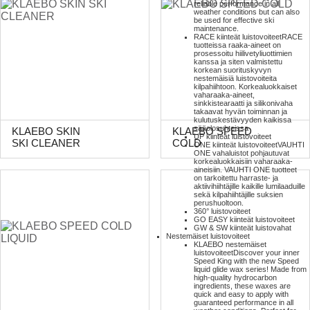
reliable performance in all
weather conditions but can also
be used for effective ski
maintenance.
RACE kiinteät luistovoiteet
RACE
tuotteissa raaka-aineet on
prosessoitu hiilivetyliuottimien
kanssa ja siten valmistettu
korkean suorituskyvyn
nestemäisiä luistovoiteita
kilpahiihtoon. Korkealuokkaiset
vaharaaka-aineet,
sinkkistearaatti ja silikonivaha
takaavat hyvän toiminnan ja
kulutuskestävyyden kaikissa
sääolosuhteissa
KLAEBO SKIN
KLAEBO SPEED
UP kiinteät luistovoiteet
SKI CLEANER
COLD
ONE kiinteät luistovoiteet
VAUHTI
ONE vahaluistot pohjautuvat
korkealuokkaisiin vaharaaka-
aineisiin. VAUHTI ONE tuotteet
on tarkoitettu harraste- ja
aktiivihiihtäjille kaikille lumilaaduille
sekä kilpahiihtäjille suksien
perushuoltoon.
360° luistovoiteet
GO EASY kiinteät luistovoiteet
GW & SW kiinteät luistovahat
Nestemäiset luistovoiteet
KLAEBO nestemäiset
luistovoiteet
Discover your inner
Speed King with the new Speed
liquid glide wax series! Made from
high-quality hydrocarbon
ingredients, these waxes are
quick and easy to apply with
guaranteed performance in all