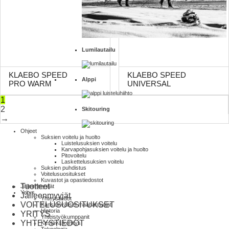
Lumilautailu
KLAEBO SPEED
KLAEBO SPEED
Alppi
PRO WARM
UNIVERSAL
1
2
Skitouring
→
Ohjeet
Suksien voitelu ja huolto
Luistelu­suksien voitelu
Karva­pohja­suksien voitelu ja huolto
Pito­voitelu
Laskettelu­suksien voitelu
Suksien puhdistus
Voitelusuositukset
Kuvastot ja opas­tiedostot
Tuotteet
Jälleenmyyjät
Yritys
Jälleenmyyjät
Yhteystiedot
VOITELUSUOSITUKSET
Kansainväliset maahantuojat
Historia
YRITYS
Yhteistyökumppanit
YHTEYSTIEDOT
Kestävä kehitys
Teknologia