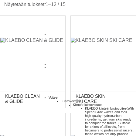
Näytetään tulokset 1–12 / 15
KLAEBO CLEAN
KLAEBO SKIN
Voiteet
& GLIDE
SKI CARE
Luistovoiteet
Kiinteät luistovoiteet
KLAEBO kiinteät luistovoiteet
With
Speed Glide waxes and their
high-quality hydrocarbon
ingredients, get your skis ready
to conquer the tracks. Suitable
for skiers of all levels, from
beginners to professional racers,
these waxes not only provide