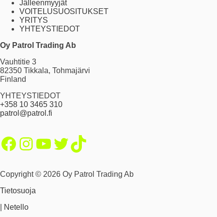
Jälleenmyyjät
VOITELUSUOSITUKSET
YRITYS
YHTEYSTIEDOT
Oy Patrol Trading Ab
Vauhtitie 3
82350 Tikkala, Tohmajärvi
Finland
YHTEYSTIEDOT
+358 10 3465 310
patrol@patrol.fi
Facebook
Instagram
YouTube
Twitter
TikTok
Copyright © 2026 Oy Patrol Trading Ab
Tietosuoja
|
Netello