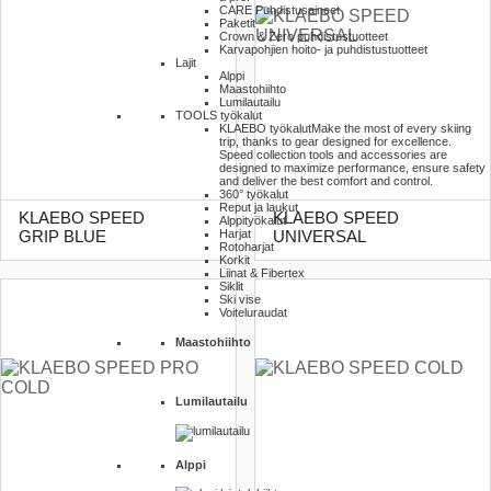
CARE Puhdistusaineet
Paketit
Crown & Zero puhdistustuotteet
Karvapohjien hoito- ja puhdistustuotteet
Lajit
Alppi
Maastohiihto
Lumilautailu
TOOLS työkalut
KLAEBO työkalut
Make the most of every skiing
trip, thanks to gear designed for excellence.
Speed collection tools and accessories are
designed to maximize performance, ensure safety
and deliver the best comfort and control.
360° työkalut
Reput ja laukut
KLAEBO SPEED
KLAEBO SPEED
Alppityökalut
Harjat
GRIP BLUE
UNIVERSAL
Rotoharjat
Korkit
Liinat & Fibertex
Siklit
Ski vise
Voiteluraudat
Maastohiihto
Lumilautailu
Alppi