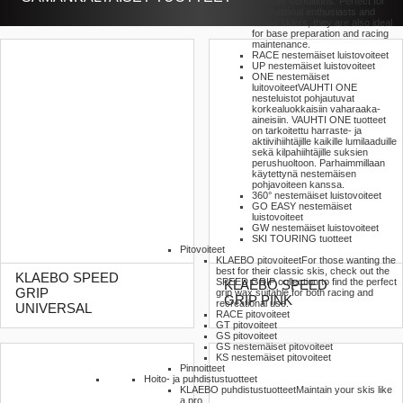
weather conditions. Perfect for
recreational enthusiasts and
active skiers, they are also ideal
for base preparation and racing
maintenance.
RACE nestemäiset luistovoiteet
UP nestemäiset luistovoiteet
ONE nestemäiset
luitovoiteet
VAUHTI ONE
nesteluistot pohjautuvat
korkealuokkaisiin vaharaaka-
aineisiin. VAUHTI ONE tuotteet
on tarkoitettu harraste- ja
aktiivihiihtäjille kaikille lumilaaduille
sekä kilpahiihtäjille suksien
perushuoltoon. Parhaimmillaan
käytettynä nestemäisen
pohjavoiteen kanssa.
360° nestemäiset luistovoiteet
GO EASY nestemäiset
luistovoiteet
GW nestemäiset luistovoiteet
SKI TOURING tuotteet
Pitovoiteet
KLAEBO pitovoiteet
For those wanting the
best for their classic skis, check out the
KLAEBO SPEED
SPEED GRIP collection to find the perfect
KLAEBO SPEED
GRIP
grip wax suitable for both racing and
GRIP PINK
recreational use.
UNIVERSAL
RACE pitovoiteet
GT pitovoiteet
GS pitovoiteet
GS nestemäiset pitovoiteet
KS nestemäiset pitovoiteet
Pinnoitteet
Hoito- ja puhdistustuotteet
KLAEBO puhdistustuotteet
Maintain your skis like
a pro.