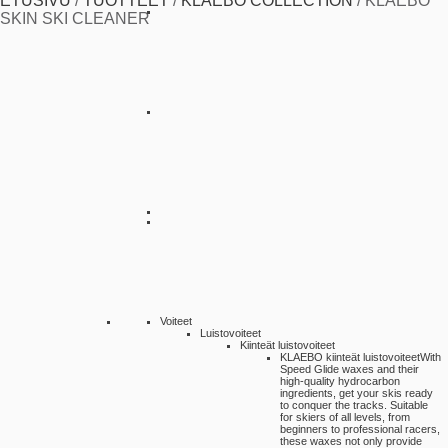
ETUSIVU
/
TUOTTEET
/
KLAEBO COLLECTION
/
KLAEBO
SKIN SKI CLEANER
Voiteet
Luistovoiteet
Kiinteät luistovoiteet
KLAEBO kiinteät luistovoiteet
With
Speed Glide waxes and their
high-quality hydrocarbon
ingredients, get your skis ready
to conquer the tracks. Suitable
for skiers of all levels, from
beginners to professional racers,
these waxes not only provide