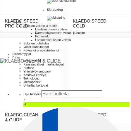
Skitouring
KLAEBO SPEED
KLAEBO SPEED
Ohjeet
PRO COLD
COLD
Suksien voitelu ja huolto
Luistelu­suksien voitelu
Karva­pohja­suksien voitelu ja huolto
Pito­voitelu
Laskettelu­suksien voitelu
Suksien puhdistus
Voitelusuositukset
Kuvastot ja opas­tiedostot
Jälleenmyyjät
Yritys
Yhteystiedot
Kansainväliset maahantuojat
Historia
Yhteistyökumppanit
Kestävä kehitys
Teknologia
Mediapankki
Urheilijat kertovat
Hae tuotteita
×
KLAEBO CLEAN
KLAEBO SPEED
& GLIDE
GRIP BASE