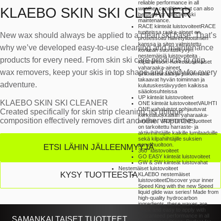
reliable performance in all
KLAEBO SKIN SKI CLEANER
weather conditions but can also
be used for effective ski
maintenance.
RACE kiinteät luistovoiteet
RACE
tuotteissa raaka-aineet on
New wax should always be applied to a clean ski base. That’s
prosessoitu hiilivetyliuottimien
kanssa ja siten valmistettu
why we’ve developed easy-to-use cleaning and maintenance
korkean suorituskyvyn
nestemäisiä luistovoiteita
products for every need. From skin ski care products to grip
kilpahiihtoon. Korkealuokkaiset
vaharaaka-aineet,
wax removers, keep your skis in top shape and ready for every
sinkkistearaatti ja silikonivaha
takaavat hyvän toiminnan ja
adventure.
kulutuskestävyyden kaikissa
sääolosuhteissa
UP kiinteät luistovoiteet
KLAEBO SKIN SKI CLEANER
ONE kiinteät luistovoiteet
VAUHTI
ONE vahaluistot pohjautuvat
Created specifically for skin strip cleaning, its unique
korkealuokkaisiin vaharaaka-
composition effectively removes dirt and other impurities.
aineisiin. VAUHTI ONE tuotteet
on tarkoitettu harraste- ja
aktiivihiihtäjille kaikille lumilaaduille
sekä kilpahiihtäjille suksien
perushuoltoon.
ETSI LÄHIN JÄLLEENMYYJÄ
360° luistovoiteet
GO EASY kiinteät luistovoiteet
GW & SW kiinteät luistovahat
Nestemäiset luistovoiteet
KYSY TUOTTEESTA
KLAEBO nestemäiset
luistovoiteet
Discover your inner
Speed King with the new Speed
liquid glide wax series! Made from
high-quality hydrocarbon
ingredients, these waxes are
quick and easy to apply with
guaranteed performance in all
SAMANKALTAISET TUOTTEET