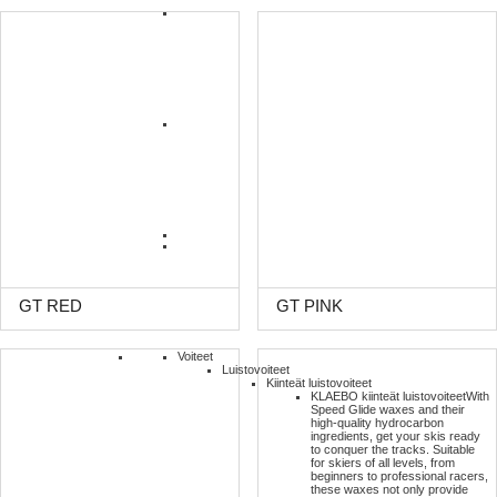
GT RED
GT PINK
Voiteet
Luistovoiteet
Kiinteät luistovoiteet
KLAEBO kiinteät luistovoiteet
With
Speed Glide waxes and their
high-quality hydrocarbon
ingredients, get your skis ready
to conquer the tracks. Suitable
for skiers of all levels, from
beginners to professional racers,
these waxes not only provide