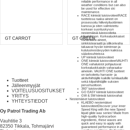
reliable performance in all
weather conditions but can also
be used for effective ski
maintenance.
RACE kiinteät luistovoiteet
RACE
tuotteissa raaka-aineet on
prosessoitu hiilivetyliuottimien
kanssa ja siten valmistettu
korkean suorituskyvyn
nestemäisiä luistovoiteita
kilpahiihtoon. Korkealuokkaiset
GT CARROT
GT GREEN
vaharaaka-aineet,
sinkkistearaatti ja silikonivaha
takaavat hyvän toiminnan ja
kulutuskestävyyden kaikissa
sääolosuhteissa
UP kiinteät luistovoiteet
ONE kiinteät luistovoiteet
VAUHTI
ONE vahaluistot pohjautuvat
korkealuokkaisiin vaharaaka-
aineisiin. VAUHTI ONE tuotteet
on tarkoitettu harraste- ja
aktiivihiihtäjille kaikille lumilaaduille
Tuotteet
sekä kilpahiihtäjille suksien
Jälleenmyyjät
perushuoltoon.
360° luistovoiteet
VOITELUSUOSITUKSET
GO EASY kiinteät luistovoiteet
YRITYS
GW & SW kiinteät luistovahat
Nestemäiset luistovoiteet
YHTEYSTIEDOT
KLAEBO nestemäiset
luistovoiteet
Discover your inner
Speed King with the new Speed
Oy Patrol Trading Ab
liquid glide wax series! Made from
high-quality hydrocarbon
ingredients, these waxes are
Vauhtitie 3
quick and easy to apply with
82350 Tikkala, Tohmajärvi
guaranteed performance in all