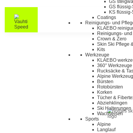
GS steigw
GS flüssig
KS flüssig
Coatings
Reinigungs- und Pfleg
KLAEBO reinigu
Reinigungs- und 
Crown & Zero
Skin Ski Pflege 
Kits
Werkzeuge
KLAEBO werkze
360° Werkzeuge
Rucksäcke & Ta
Alpine Werkzeu
Bürsten
Rotobürsten
Korken
Tücher & Fiberte
Abziehklingen
Ski Halterungen
Wachseisen
Sports
Alpine
Langlauf