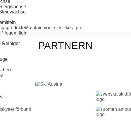
achse
-Steigwachse
-Steigwachse
emitteln
ngsprodukte
Maintain your skis like a pro.
Pflegemitteln
PARTNERN
& Reiniger
uge
schen
ge
x