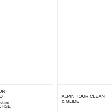
UR
D
ALPIN TOUR CLEAN
& GLIDE
skiern
CHSE