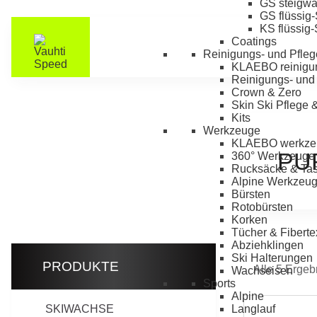
GS steigw
GS flüssig
KS flüssig
Coatings
Reinigungs- und Pfleg
KLAEBO reinigu
Reinigungs- und 
Crown & Zero
Skin Ski Pflege 
Kits
Werkzeuge
KLAEBO werkze
PU
360° Werkzeuge
Rucksäcke & Ta
Alpine Werkzeu
Bürsten
Rotobürsten
Korken
Tücher & Fiberte
Abziehklingen
Ski Halterungen
PRODUKTE
Alle 5 Erge
Wachseisen
Sports
Alpine
SKIWACHSE
Langlauf