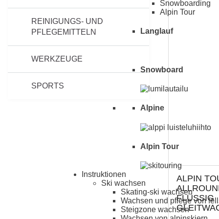
Snowboarding
Alpin Tour
REINIGUNGS- UND
Langlauf
PFLEGEMITTELN
WERKZEUGE
Snowboard
SPORTS
Alpine
Alpin Tour
Instruktionen
ALPIN TO
Ski wachsen
ALLROUN
Skating-ski wachsen
FLÜSSIG
Wachsen und pflege von fell
GLEITWA
Steigzone wachsen
Wachsen von alpinskiern