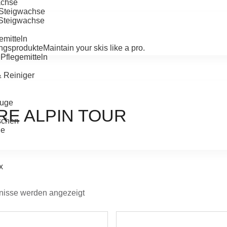
achse
-Steigwachse
-Steigwachse
emitteln
ngsprodukte
Maintain your skis like a pro.
Pflegemitteln
& Reiniger
uge
RE ALPIN TOUR
schen
ge
x
bnisse werden angezeigt