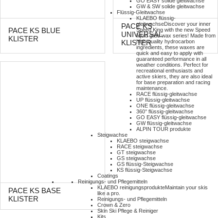
GO EASY solide gleitwachse
GW & SW solide gleitwachse
Flüssig-Gleitwachse
KLAEBO flüssig-
gleitwachse
Discover your inner
PACE KS
PACE KS BLUE
Speed King with the new Speed
UNIVERSAL
liquid glide wax series! Made from
KLISTER
high-quality hydrocarbon
KLISTER
ingredients, these waxes are
quick and easy to apply with
guaranteed performance in all
weather conditions. Perfect for
recreational enthusiasts and
active skiers, they are also ideal
for base preparation and racing
maintenance.
RACE flüssig-gleitwachse
UP flüssig-gleitwachse
ONE flüssig-gleitwachse
360° flüssig-gleitwachse
GO EASY flüssig-gleitwachse
GW flüssig-gleitwachse
ALPIN TOUR produkte
Steigwachse
KLAEBO steigwachse
RACE steigwachse
GT steigwachse
GS steigwachse
GS flüssig-Steigwachse
KS flüssig-Steigwachse
Coatings
Reinigungs- und Pflegemitteln
KLAEBO reinigungsprodukte
Maintain your skis
PACE KS BASE
like a pro.
KLISTER
Reinigungs- und Pflegemitteln
Crown & Zero
Skin Ski Pflege & Reiniger
Kits