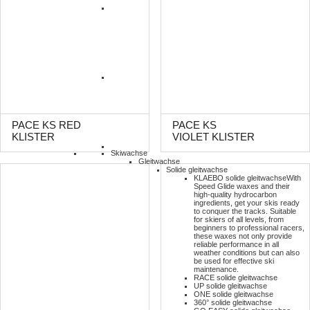
PACE KS RED
PACE KS
KLISTER
VIOLET KLISTER
Skiwachse
Gleitwachse
Solide gleitwachse
KLAEBO solide gleitwachse
With
Speed Glide waxes and their
high-quality hydrocarbon
ingredients, get your skis ready
to conquer the tracks. Suitable
for skiers of all levels, from
beginners to professional racers,
these waxes not only provide
reliable performance in all
weather conditions but can also
be used for effective ski
maintenance.
RACE solide gleitwachse
UP solide gleitwachse
ONE solide gleitwachse
360° solide gleitwachse