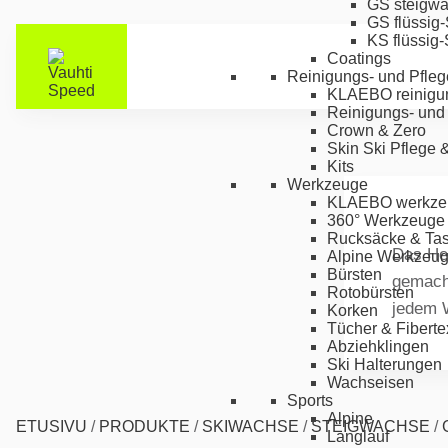
GS steigw
GS flüssig
KS flüssig
Coatings
Reinigungs- und Pfleg
KLAEBO reinigu
Reinigungs- und 
Crown & Zero
Skin Ski Pflege 
Kits
Werkzeuge
KLAEBO werkze
360° Werkzeuge
Rucksäcke & Ta
Das Her
Alpine Werkzeu
Bürsten
gemacht
Rotobürsten
jedem W
Korken
Tücher & Fiberte
Abziehklingen
Ski Halterungen
Wachseisen
Sports
Alpine
ETUSIVU
/
PRODUKTE
/
SKIWACHSE
/
STEIGWACHSE
/
Langlauf