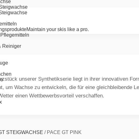
achse
-Steigwachse
-Steigwachse
emitteln
ngsprodukte
Maintain your skis like a pro.
Pflegemitteln
& Reiniger
uge
schen
zstück unserer Synthetikserie liegt in ihrer innovativen Fo
ge
, um Wachse zu entwickeln, die für eine gleichbleibende Lei
etter einen Wettbewerbsvorteil verschaffen.
x
GT STEIGWACHSE
/
PACE GT PINK