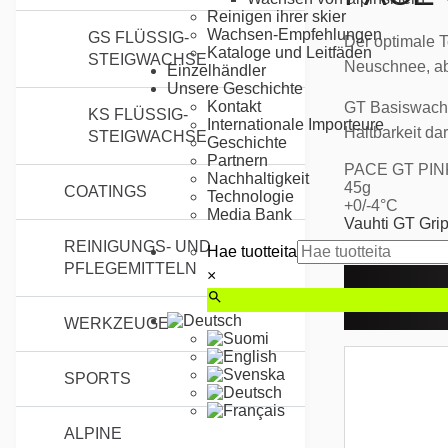
Reinigen ihrer skier
Wachsen-Empfehlungen
GS FLÜSSIG-
Der optimale 
Kataloge und Leitfäden
STEIGWACHSE
Neuschnee, abe
Einzelhändler
Unsere Geschichte
Kontakt
GT Basiswachs
KS FLÜSSIG-
Internationale Importeure
Haltbarkeit da
STEIGWACHSE
Geschichte
Partnern
PACE GT PI
Nachhaltigkeit
45g
COATINGS
Technologie
+0/-4°C
Media Bank
Vauhti GT Gri
REINIGUNGS- UND
Hae tuotteita
PFLEGEMITTELN
×
ÄHNLI
WERKZEUGE
SPORTS
ALPINE