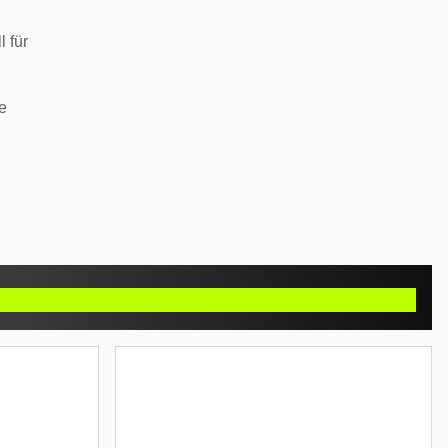
 für
e