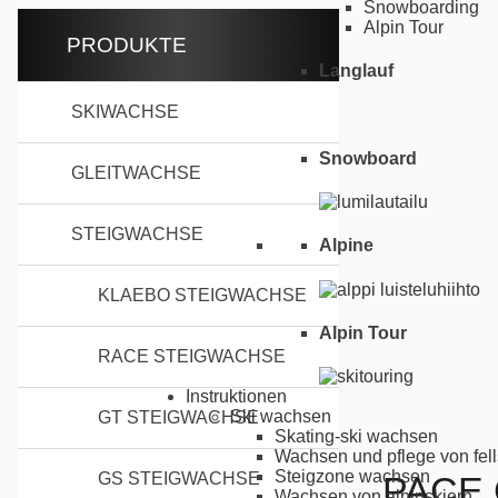
Snowboarding
Alpin Tour
PRODUKTE
Langlauf
SKIWACHSE
Snowboard
GLEITWACHSE
STEIGWACHSE
Alpine
KLAEBO STEIGWACHSE
Alpin Tour
RACE STEIGWACHSE
Instruktionen
Ski wachsen
GT STEIGWACHSE
Skating-ski wachsen
Wachsen und pflege von fell
Steigzone wachsen
PACE 
GS STEIGWACHSE
Wachsen von alpinskiern