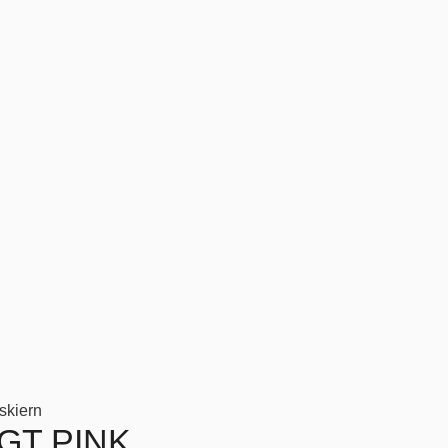
skiern
GT PINK