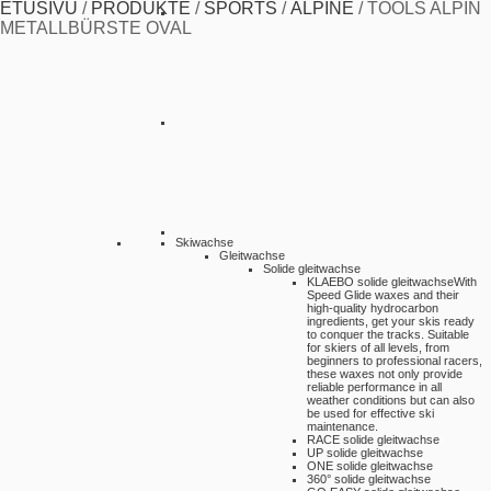
ETUSIVU
/
PRODUKTE
/
SPORTS
/
ALPINE
/
TOOLS ALPIN
METALLBÜRSTE OVAL
Skiwachse
Gleitwachse
Solide gleitwachse
KLAEBO solide gleitwachse
With
Speed Glide waxes and their
high-quality hydrocarbon
ingredients, get your skis ready
to conquer the tracks. Suitable
for skiers of all levels, from
beginners to professional racers,
these waxes not only provide
reliable performance in all
weather conditions but can also
be used for effective ski
maintenance.
RACE solide gleitwachse
UP solide gleitwachse
ONE solide gleitwachse
360° solide gleitwachse