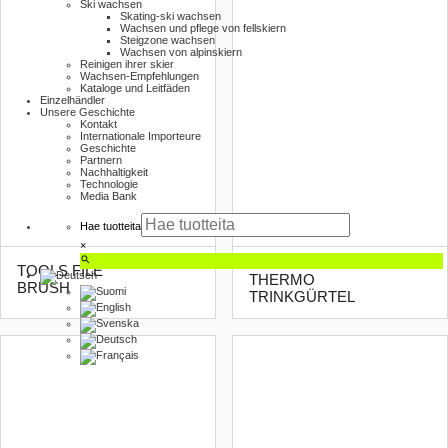
Ski wachsen
Skating-ski wachsen
Wachsen und pflege von fellskiern
Steigzone wachsen
Wachsen von alpinskiern
Reinigen ihrer skier
Wachsen-Empfehlungen
Kataloge und Leitfäden
Einzelhändler
Unsere Geschichte
Kontakt
Internationale Importeure
Geschichte
Partnern
Nachhaltigkeit
Technologie
Media Bank
Hae tuotteita
×
TOOLS NÄKYSÄ
TOOLS FILE
THERMO
BRUSH
TRINKGÜRTEL