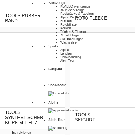
Werkzeuge
KLAEBO werkzeuge
360° Werkzeuge
Rucksäcke & Taschen
TOOLS RUBBER
Alpine Werkzeuge
ROTO FLEECE
BAND
Bürsten
Rotobürsten
Korken
Tücher & Fibertex
Abziehklingen
Ski Halterungen
Wachseisen
Sports
Alpine
Langlauf
Snowboarding
Alpin Tour
Langlauf
Snowboard
Alpine
TOOLS
TOOLS
SYNTHETISCHER
SKIGURT
Alpin Tour
KORK MIT FILZ
Instruktionen