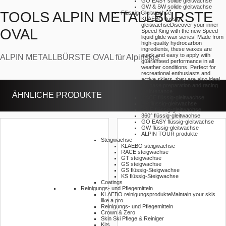
GO EASY solide gleitwachse
GW & SW solide gleitwachse
TOOLS ALPIN METALLBÜRSTE
Flüssig-Gleitwachse
KLAEBO flüssig-
gleitwachse
Discover your inner
OVAL
Speed King with the new Speed
liquid glide wax series! Made from
high-quality hydrocarbon
ingredients, these waxes are
quick and easy to apply with
ALPIN METALLBÜRSTE OVAL für Alpinskis
guaranteed performance in all
weather conditions. Perfect for
recreational enthusiasts and
active skiers, they are also ideal
for base preparation and racing
maintenance.
ÄHNLICHE PRODUKTE
RACE flüssig-gleitwachse
UP flüssig-gleitwachse
ONE flüssig-gleitwachse
360° flüssig-gleitwachse
GO EASY flüssig-gleitwachse
GW flüssig-gleitwachse
ALPIN TOUR produkte
Steigwachse
KLAEBO steigwachse
RACE steigwachse
GT steigwachse
GS steigwachse
GS flüssig-Steigwachse
KS flüssig-Steigwachse
Coatings
Reinigungs- und Pflegemitteln
KLAEBO reinigungsprodukte
Maintain your skis
like a pro.
Reinigungs- und Pflegemitteln
Crown & Zero
Skin Ski Pflege & Reiniger
Kits