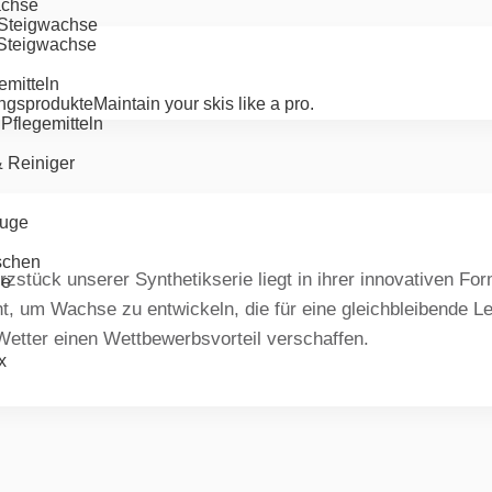
achse
-Steigwachse
-Steigwachse
emitteln
ngsprodukte
Maintain your skis like a pro.
Pflegemitteln
& Reiniger
uge
schen
zstück unserer Synthetikserie liegt in ihrer innovativen Fo
ge
, um Wachse zu entwickeln, die für eine gleichbleibende Lei
etter einen Wettbewerbsvorteil verschaffen.
x