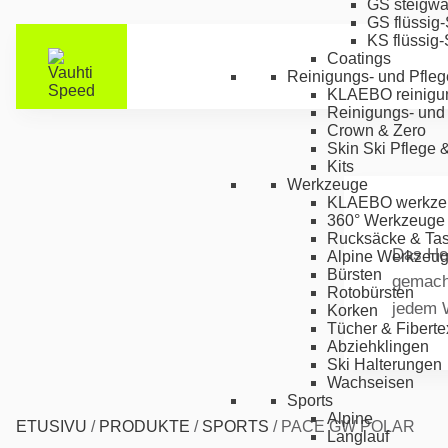
GS steigw
GS flüssig
KS flüssig
Coatings
Reinigungs- und Pfleg
KLAEBO reinigu
Reinigungs- und 
Crown & Zero
Skin Ski Pflege 
Kits
Werkzeuge
KLAEBO werkze
360° Werkzeuge
Rucksäcke & Ta
Das Her
Alpine Werkzeu
Bürsten
gemacht
Rotobürsten
jedem W
Korken
Tücher & Fiberte
Abziehklingen
Ski Halterungen
Wachseisen
Sports
Alpine
ETUSIVU
/
PRODUKTE
/
SPORTS
/
PACE GW POLAR
Langlauf