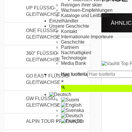
Reinigen ihrer skier
UP FLÜSSIG-
Wachsen-Empfehlungen
GLEITWACHSE
Kataloge und Leitfäden
Einzelhändler
ÄHNLI
Unsere Geschichte
ONE FLÜSSIG-
Kontakt
Internationale Importeure
GLEITWACHSE
Geschichte
Partnern
Nachhaltigkeit
360° FLÜSSIG-
Technologie
GLEITWACHSE
Media Bank
Hae tuotteita
GO EASY FLÜSSIG-
×
GLEITWACHSE
GW FLÜSSIG-
GLEITWACHSE
ALPIN TOUR PRODUKTE