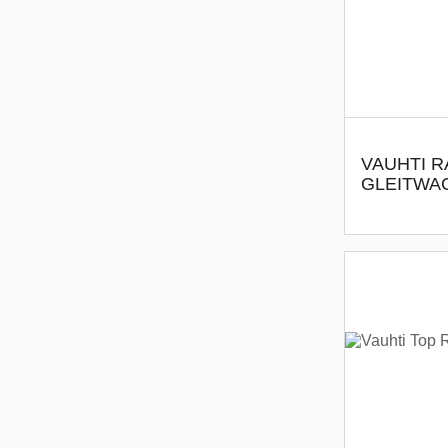
VAUHTI R
GLEITWA