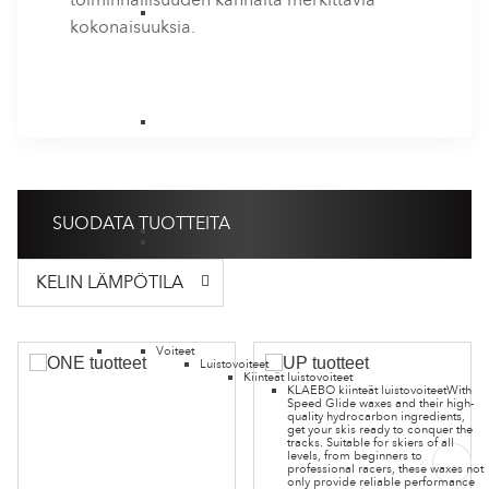
kokonaisuuksia.
SUODATA TUOTTEITA
KELIN LÄMPÖTILA
Voiteet
Luistovoiteet
Kiinteät luistovoiteet
KLAEBO kiinteät luistovoiteet
With
Speed Glide waxes and their high-
quality hydrocarbon ingredients,
get your skis ready to conquer the
tracks. Suitable for skiers of all
levels, from beginners to
professional racers, these waxes not
only provide reliable performance