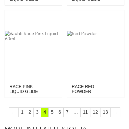
RACE PINK
RACE RED
LIQUID GLIDE
POWDER
4
…
←
1
2
3
5
6
7
11
12
13
→