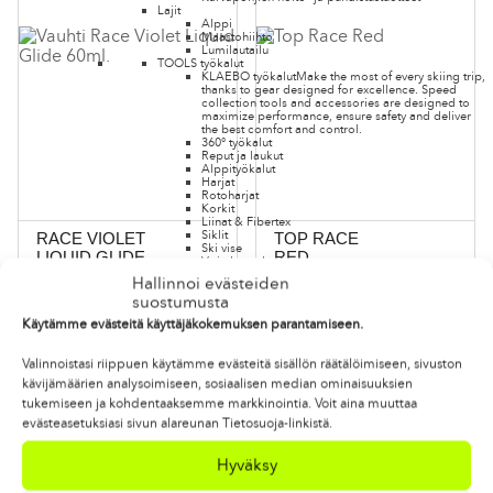
Lajit
Alppi
Maastohiihto
Lumilautailu
TOOLS työkalut
KLAEBO työkalut
Make the most of every skiing trip,
thanks to gear designed for excellence. Speed
collection tools and accessories are designed to
maximize performance, ensure safety and deliver
the best comfort and control.
360° työkalut
Reput ja laukut
Alppityökalut
Harjat
Rotoharjat
Korkit
Liinat & Fibertex
Siklit
RACE VIOLET
TOP RACE
Ski vise
LIQUID GLIDE
RED
Voiteluraudat
Hallinnoi evästeiden
Maastohiihto
suostumusta
Käytämme evästeitä käyttäjäkokemuksen parantamiseen.
Lumilautailu
Valinnoistasi riippuen käytämme evästeitä sisällön räätälöimiseen, sivuston
kävijämäärien analysoimiseen, sosiaalisen median ominaisuuksien
tukemiseen ja kohdentaaksemme markkinointia. Voit aina muuttaa
Alppi
evästeasetuksiasi sivun alareunan Tietosuoja-linkistä.
Hyväksy
Skitouring