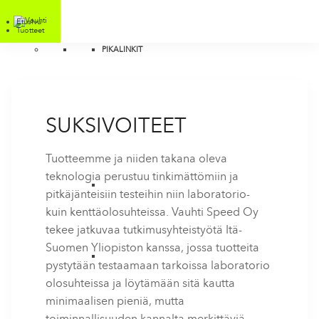
Etusivu
Tuotteet
PIKALINKIT
SUKSIVOITEET
Tuotteemme ja niiden takana oleva
teknologia perustuu tinkimättömiin ja
pitkäjänteisiin testeihin niin laboratorio-
kuin kenttäolosuhteissa. Vauhti Speed Oy
tekee jatkuvaa tutkimusyhteistyötä Itä-
Suomen Yliopiston kanssa, jossa tuotteita
pystytään testaamaan tarkoissa laboratorio
olosuhteissa ja löytämään sitä kautta
minimaalisen pieniä, mutta
toiminnallisuuden kannalta merkittäviä