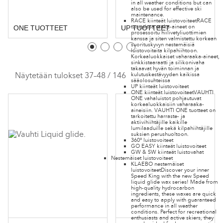
in all weather conditions but can
also be used for effective ski
maintenance.
RACE kiinteät luistovoiteet
RACE
tuotteissa raaka-aineet on
ONE TUOTTEET
UP TUOTTEET
prosessoitu hiilivetyliuottimien
kanssa ja siten valmistettu korkean
suorituskyvyn nestemäisiä
luistovoiteita kilpahiihtoon.
Korkealuokkaiset vaharaaka-aineet,
sinkkistearaatti ja silikonivaha
takaavat hyvän toiminnan ja
kulutuskestävyyden kaikissa
Näytetään tulokset 37–48 / 146
sääolosuhteissa
UP kiinteät luistovoiteet
ONE kiinteät luistovoiteet
VAUHTI
ONE vahaluistot pohjautuvat
korkealuokkaisiin vaharaaka-
aineisiin. VAUHTI ONE tuotteet on
tarkoitettu harraste- ja
aktiivihiihtäjille kaikille
lumilaaduille sekä kilpahiihtäjille
suksien perushuoltoon.
360° luistovoiteet
GO EASY kiinteät luistovoiteet
GW & SW kiinteät luistovahat
Nestemäiset luistovoiteet
KLAEBO nestemäiset
luistovoiteet
Discover your inner
Speed King with the new Speed
liquid glide wax series! Made from
high-quality hydrocarbon
ingredients, these waxes are quick
and easy to apply with guaranteed
performance in all weather
conditions. Perfect for recreational
enthusiasts and active skiers, they