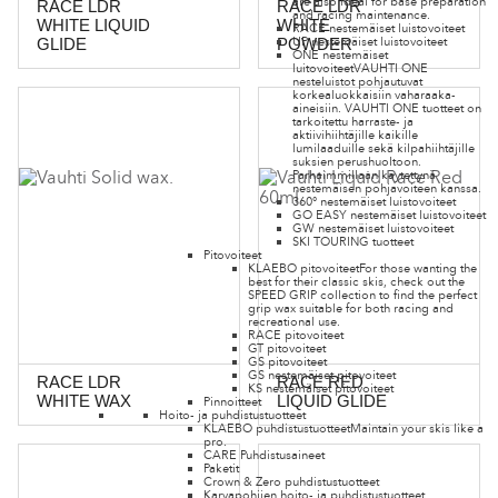
are also ideal for base preparation
RACE LDR
RACE LDR
and racing maintenance.
WHITE LIQUID
WHITE
RACE nestemäiset luistovoiteet
UP nestemäiset luistovoiteet
GLIDE
POWDER
ONE nestemäiset
luitovoiteet
VAUHTI ONE
nesteluistot pohjautuvat
korkealuokkaisiin vaharaaka-
aineisiin. VAUHTI ONE tuotteet on
tarkoitettu harraste- ja
aktiivihiihtäjille kaikille
lumilaaduille sekä kilpahiihtäjille
suksien perushuoltoon.
Parhaimmillaan käytettynä
nestemäisen pohjavoiteen kanssa.
360° nestemäiset luistovoiteet
GO EASY nestemäiset luistovoiteet
GW nestemäiset luistovoiteet
SKI TOURING tuotteet
Pitovoiteet
KLAEBO pitovoiteet
For those wanting the
best for their classic skis, check out the
SPEED GRIP collection to find the perfect
grip wax suitable for both racing and
recreational use.
RACE pitovoiteet
GT pitovoiteet
GS pitovoiteet
GS nestemäiset pitovoiteet
RACE LDR
RACE RED
KS nestemäiset pitovoiteet
WHITE WAX
LIQUID GLIDE
Pinnoitteet
Hoito- ja puhdistustuotteet
KLAEBO puhdistustuotteet
Maintain your skis like a
pro.
CARE Puhdistusaineet
Paketit
Crown & Zero puhdistustuotteet
Karvapohjien hoito- ja puhdistustuotteet