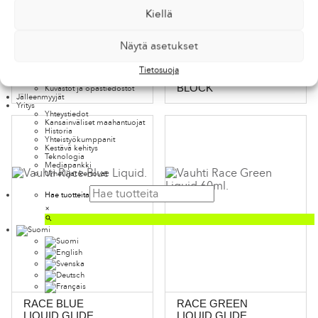
Kiellä
Ohjeet
Suksien voitelu ja huolto
Luistelu­suksien voitelu
Näytä asetukset
Karva­pohja­suksien voitelu ja huolto
Pito­voitelu
Laskettelu­suksien voitelu
TOP RACE
TOP RACE
Tietosuoja
Suksien puhdistus
VIOLET
Voitelusuositukset
VECTOR
BLOCK
Kuvastot ja opas­tiedostot
Jälleenmyyjät
Yritys
Yhteystiedot
Kansainväliset maahantuojat
Historia
Yhteistyökumppanit
Kestävä kehitys
Teknologia
Mediapankki
Urheilijat kertovat
Hae tuotteita
×
RACE BLUE
RACE GREEN
LIQUID GLIDE
LIQUID GLIDE