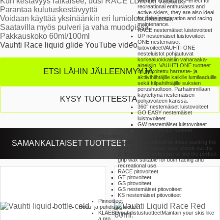
Kun kestävyys ratkaisee, uusi RACE LDR on vastaus
weather conditions. Perfect for
recreational enthusiasts and
Parantaa kulutuskestävyyttä
active skiers, they are also ideal
Voidaan käyttää yksinäänkin eri lumiolosuhteissa.
for base preparation and racing
maintenance.
Saatavilla myös pulveri ja vaha muodoissa.
RACE nestemäiset luistovoiteet
Pakkauskoko 60ml/100ml
UP nestemäiset luistovoiteet
ONE nestemäiset
Vauhti Race liquid glide YouTube video
luitovoiteet
VAUHTI ONE
nesteluistot pohjautuvat
korkealuokkaisiin vaharaaka-
aineisiin. VAUHTI ONE tuotteet
ETSI LÄHIN JÄLLEENMYYJÄ
on tarkoitettu harraste- ja
aktiivihiihtäjille kaikille lumilaaduille
sekä kilpahiihtäjille suksien
perushuoltoon. Parhaimmillaan
käytettynä nestemäisen
KYSY TUOTTEESTA
pohjavoiteen kanssa.
360° nestemäiset luistovoiteet
GO EASY nestemäiset
luistovoiteet
GW nestemäiset luistovoiteet
SKI TOURING tuotteet
Pitovoiteet
SAMANKALTAISET TUOTTEET
KLAEBO pitovoiteet
For those wanting the
best for their classic skis, check out the
SPEED GRIP collection to find the perfect
grip wax suitable for both racing and
recreational use.
RACE pitovoiteet
GT pitovoiteet
GS pitovoiteet
GS nestemäiset pitovoiteet
KS nestemäiset pitovoiteet
Pinnoitteet
Hoito- ja puhdistustuotteet
KLAEBO puhdistustuotteet
Maintain your skis like
a pro.