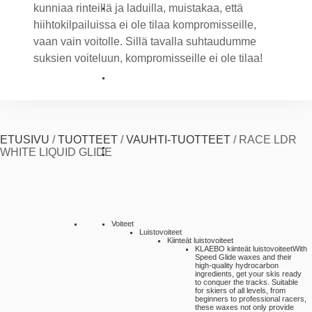
kunniaa rinteillä ja laduilla, muistakaa, että
hiihtokilpailuissa ei ole tilaa kompromisseille,
vaan vain voitolle. Sillä tavalla suhtaudumme
suksien voiteluun, kompromisseille ei ole tilaa!
ETUSIVU
/
TUOTTEET
/
VAUHTI-TUOTTEET
/
RACE LDR
WHITE LIQUID GLIDE
Voiteet
Luistovoiteet
Kiinteät luistovoiteet
KLAEBO kiinteät luistovoiteet
With
Speed Glide waxes and their
high-quality hydrocarbon
ingredients, get your skis ready
to conquer the tracks. Suitable
for skiers of all levels, from
beginners to professional racers,
these waxes not only provide