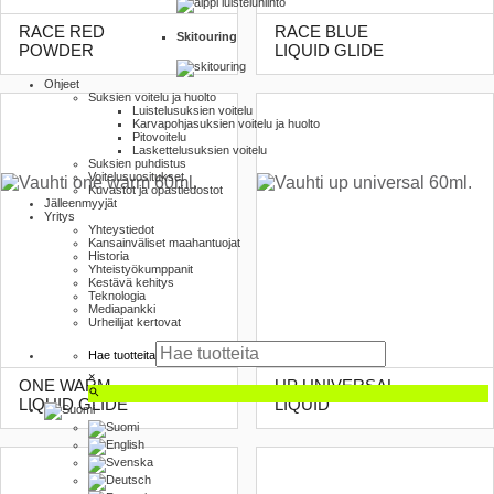
RACE RED
RACE BLUE
Skitouring
POWDER
LIQUID GLIDE
Ohjeet
Suksien voitelu ja huolto
Luistelu­suksien voitelu
Karva­pohja­suksien voitelu ja huolto
Pito­voitelu
Laskettelu­suksien voitelu
Suksien puhdistus
Voitelusuositukset
Kuvastot ja opas­tiedostot
Jälleenmyyjät
Yritys
Yhteystiedot
Kansainväliset maahantuojat
Historia
Yhteistyökumppanit
Kestävä kehitys
Teknologia
Mediapankki
Urheilijat kertovat
Hae tuotteita
×
ONE WARM
UP UNIVERSAL
LIQUID GLIDE
LIQUID