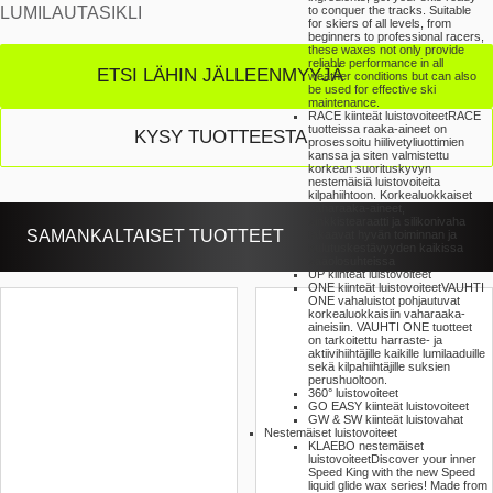
to conquer the tracks. Suitable
LUMILAUTASIKLI
for skiers of all levels, from
beginners to professional racers,
these waxes not only provide
reliable performance in all
ETSI LÄHIN JÄLLEENMYYJÄ
weather conditions but can also
be used for effective ski
maintenance.
RACE kiinteät luistovoiteet
RACE
tuotteissa raaka-aineet on
KYSY TUOTTEESTA
prosessoitu hiilivetyliuottimien
kanssa ja siten valmistettu
korkean suorituskyvyn
nestemäisiä luistovoiteita
kilpahiihtoon. Korkealuokkaiset
vaharaaka-aineet,
sinkkistearaatti ja silikonivaha
SAMANKALTAISET TUOTTEET
takaavat hyvän toiminnan ja
kulutuskestävyyden kaikissa
sääolosuhteissa
UP kiinteät luistovoiteet
ONE kiinteät luistovoiteet
VAUHTI
ONE vahaluistot pohjautuvat
korkealuokkaisiin vaharaaka-
aineisiin. VAUHTI ONE tuotteet
on tarkoitettu harraste- ja
aktiivihiihtäjille kaikille lumilaaduille
sekä kilpahiihtäjille suksien
perushuoltoon.
360° luistovoiteet
GO EASY kiinteät luistovoiteet
GW & SW kiinteät luistovahat
Nestemäiset luistovoiteet
KLAEBO nestemäiset
luistovoiteet
Discover your inner
Speed King with the new Speed
liquid glide wax series! Made from