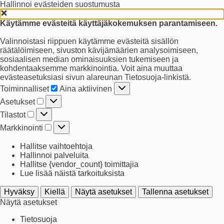
Hallinnoi evästeiden suostumusta
Käytämme evästeitä käyttäjäkokemuksen parantamiseen.
Valinnoistasi riippuen käytämme evästeitä sisällön
räätälöimiseen, sivuston kävijämäärien analysoimiseen,
sosiaalisen median ominaisuuksien tukemiseen ja
kohdentaaksemme markkinointia. Voit aina muuttaa
evästeasetuksiasi sivun alareunan Tietosuoja-linkistä.
Toiminnalliset
Toiminnalliset
Aina aktiivinen
Asetukset
Asetukset
Tilastot
Tilastot
Markkinointi
Markkinointi
Hallitse vaihtoehtoja
Hallinnoi palveluita
Hallitse {vendor_count} toimittajia
Lue lisää näistä tarkoituksista
Hyväksy
Kiellä
Näytä asetukset
Tallenna asetukset
Näytä asetukset
Tietosuoja