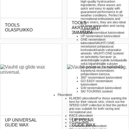
high-quality hydrocarbon
ingredients, these waxes are
quick and easy to apply with
guaranteed performance in all
weather conditions. Perfect for
recreational enthusiasts and
TOOLS
active skiers, they are also ideal
TOOLS
for base preparation and racing
AKRYYLISIKLI
maintenance.
OLASPUIKKO
3MM/5MM
RACE nestemäiset luistovoiteet
UP nestemäiset luistovoiteet
ONE nestemäiset
luitovoiteet
VAUHTI ONE
nesteluistot pohjautuvat
korkealuokkaisiin vaharaaka-
aineisiin. VAUHTI ONE tuotteet
on tarkoitettu harraste- ja
aktiivihiihtäjille kaikille lumilaaduille
sekä kilpahiihtäjille suksien
perushuoltoon. Parhaimmillaan
käytettynä nestemäisen
pohjavoiteen kanssa.
360° nestemäiset luistovoiteet
GO EASY nestemäiset
luistovoiteet
GW nestemäiset luistovoiteet
SKI TOURING tuotteet
Pitovoiteet
KLAEBO pitovoiteet
For those wanting the
best for their classic skis, check out the
SPEED GRIP collection to find the perfect
grip wax suitable for both racing and
recreational use.
RACE pitovoiteet
GT pitovoiteet
UP UNIVERSAL
UP POLAR
GS pitovoiteet
GLIDE WAX
GLIDE WAX
GS nestemäiset pitovoiteet