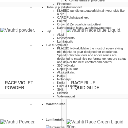
KS nestemäiset pitovoiteet
Pinnoitteet
Hoito- ja puhdistustuotteet
KLAEBO puhdistustuotteet
Maintain your skis like
a pro.
CARE Puhdistusaineet
Paketit
Crown & Zero puhdistustuotteet
Karvapohjien hoito- ja puhdistustuotteet
Lajit
Alppi
Maastohiihto
Lumilautailu
TOOLS työkalut
KLAEBO työkalut
Make the most of every skiing
trip, thanks to gear designed for excellence.
Speed collection tools and accessories are
designed to maximize performance, ensure safety
and deliver the best comfort and control.
360° työkalut
Reput ja laukut
Alppityökalut
Harjat
Rotoharjat
RACE VIOLET
RACE BLUE
Korkit
Liinat & Fibertex
POWDER
LIQUID GLIDE
Siklit
Ski vise
Voiteluraudat
Maastohiihto
Lumilautailu