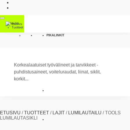
Etusivu
Tuotteet
PIKALINKIT
Korkealaatuiset työvälineet ja tarvikkeet -
puhdistusaineet, voiteluraudat, liinat, siklit,
korkit...
ETUSIVU
/
TUOTTEET
/
LAJIT
/
LUMILAUTAILU
/
TOOLS
LUMILAUTASIKLI