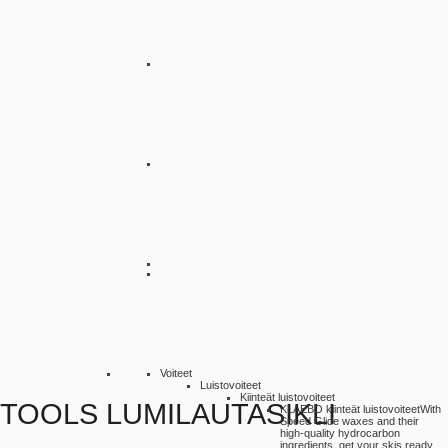
Voiteet
Luistovoiteet
Kiinteät luistovoiteet
TOOLS LUMILAUTASIKLI
KLAEBO kiinteät luistovoiteet
With
Speed Glide waxes and their
high-quality hydrocarbon
ingredients, get your skis ready