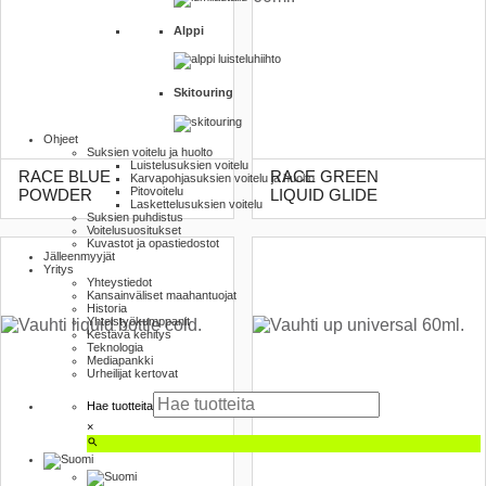
Alppi
Skitouring
Ohjeet
Suksien voitelu ja huolto
Luistelu­suksien voitelu
RACE BLUE
RACE GREEN
Karva­pohja­suksien voitelu ja huolto
Pito­voitelu
POWDER
LIQUID GLIDE
Laskettelu­suksien voitelu
Suksien puhdistus
Voitelusuositukset
Kuvastot ja opas­tiedostot
Jälleenmyyjät
Yritys
Yhteystiedot
Kansainväliset maahantuojat
Historia
Yhteistyökumppanit
Kestävä kehitys
Teknologia
Mediapankki
Urheilijat kertovat
Hae tuotteita
×