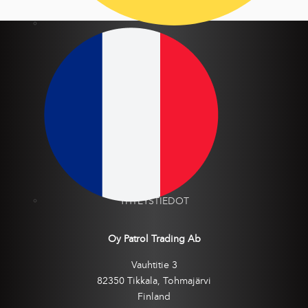
TUOTTEET
JÄLLEENMYYJÄT
VOITELUSUOSITUKSET
YRITYS
YHTEYSTIEDOT
Oy Patrol Trading Ab
Vauhtitie 3
82350 Tikkala, Tohmajärvi
Finland