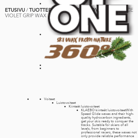
ETUSIVU
/
TUOTTEET
/
VOITEET
/
PITOVOITEET
/
RACE
VIOLET GRIP WAX
Voiteet
Luistovoiteet
Kiinteät luistovoiteet
KLAEBO kiinteät luistovoiteet
With
Speed Glide waxes and their high-
quality hydrocarbon ingredients,
get your skis ready to conquer the
tracks. Suitable for skiers of all
levels, from beginners to
professional racers, these waxes not
only provide reliable performance