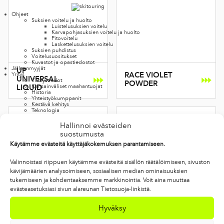
Ohjeet
Suksien voitelu ja huolto
Luistelu­suksien voitelu
Karva­pohja­suksien voitelu ja huolto
Pito­voitelu
Laskettelu­suksien voitelu
Suksien puhdistus
Voitelusuositukset
Kuvastot ja opas­tiedostot
Jälleenmyyjät
UP
RACE VIOLET
Yritys
UNIVERSAL
Yhteystiedot
POWDER
Kansainväliset maahantuojat
LIQUID
Historia
Yhteistyökumppanit
Kestävä kehitys
Teknologia
Mediapankki
Urheilijat kertovat
Hallinnoi evästeiden
suostumusta
Käytämme evästeitä käyttäjäkokemuksen parantamiseen.
Valinnoistasi riippuen käytämme evästeitä sisällön räätälöimiseen, sivuston
kävijämäärien analysoimiseen, sosiaalisen median ominaisuuksien
tukemiseen ja kohdentaaksemme markkinointia. Voit aina muuttaa
evästeasetuksiasi sivun alareunan Tietosuoja-linkistä.
Hyväksy