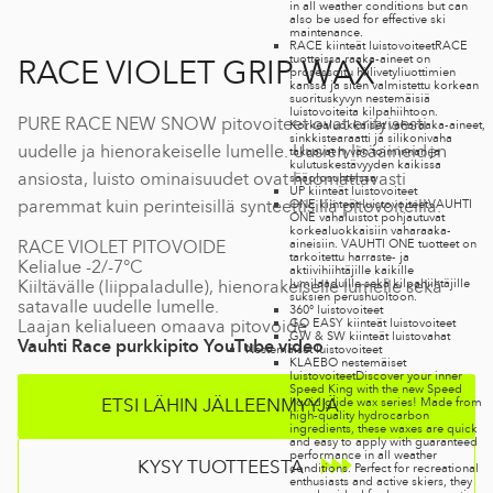
in all weather conditions but can
also be used for effective ski
maintenance.
RACE kiinteät luistovoiteet
RACE
tuotteissa raaka-aineet on
RACE VIOLET GRIP WAX
prosessoitu hiilivetyliuottimien
kanssa ja siten valmistettu korkean
suorituskyvyn nestemäisiä
luistovoiteita kilpahiihtoon.
PURE RACE NEW SNOW pitovoiteet ovat erityisesti
Korkealuokkaiset vaharaaka-aineet,
sinkkistearaatti ja silikonivaha
uudelle ja hienorakeiselle lumelle. Uusien lisäaineiden
takaavat hyvän toiminnan ja
kulutuskestävyyden kaikissa
ansiosta, luisto ominaisuudet ovat huomattavasti
sääolosuhteissa
UP kiinteät luistovoiteet
paremmat kuin perinteisillä synteettisillä pitovoiteilla.
ONE kiinteät luistovoiteet
VAUHTI
ONE vahaluistot pohjautuvat
korkealuokkaisiin vaharaaka-
aineisiin. VAUHTI ONE tuotteet on
RACE VIOLET PITOVOIDE
tarkoitettu harraste- ja
Kelialue -2/-7°C
aktiivihiihtäjille kaikille
lumilaaduille sekä kilpahiihtäjille
Kiiltävälle (liippaladulle), hienorakeiselle lumelle sekä
suksien perushuoltoon.
satavalle uudelle lumelle.
360° luistovoiteet
GO EASY kiinteät luistovoiteet
Laajan kelialueen omaava pitovoide
GW & SW kiinteät luistovahat
Vauhti Race purkkipito YouTube video
Nestemäiset luistovoiteet
KLAEBO nestemäiset
luistovoiteet
Discover your inner
Speed King with the new Speed
ETSI LÄHIN JÄLLEENMYYJÄ
liquid glide wax series! Made from
high-quality hydrocarbon
ingredients, these waxes are quick
and easy to apply with guaranteed
performance in all weather
KYSY TUOTTEESTA
conditions. Perfect for recreational
enthusiasts and active skiers, they