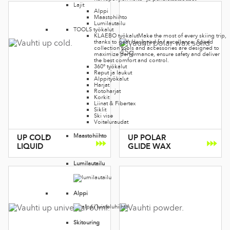
Lajit
Alppi
Maastohiihto
Lumilautailu
TOOLS työkalut
KLAEBO työkalut
Make the most of every skiing trip,
thanks to gear designed for excellence. Speed
collection tools and accessories are designed to
maximize performance, ensure safety and deliver
the best comfort and control.
360° työkalut
Reput ja laukut
Alppityökalut
Harjat
Rotoharjat
Korkit
Liinat & Fibertex
Siklit
Ski vise
Voiteluraudat
Maastohiihto
UP COLD
UP POLAR
LIQUID
GLIDE WAX
Lumilautailu
Alppi
Skitouring