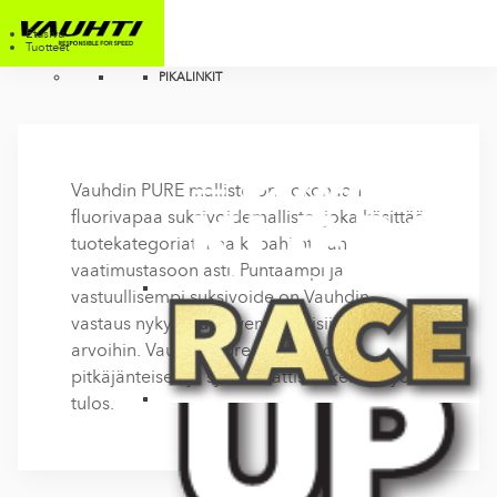
Etusivu
Tuotteet
PIKALINKIT
Vauhdin PURE mallisto on kokonaan
fluorivapaa suksivoidemallisto, joka käsittää
tuotekategoriat aina kilpahiihtäjän
vaatimustasoon asti. Puhtaampi ja
vastuullisempi suksivoide on Vauhdin
vastaus nykysukupolven tarpeisiin ja
arvoihin. Vauhdin Pure mallisto on
pitkäjänteisen ja systemaattisen kehitystyön
tulos.