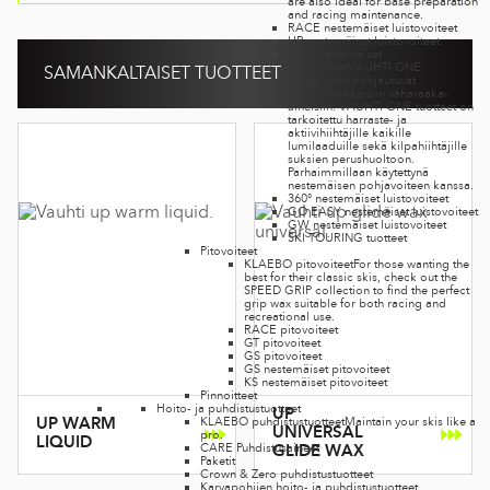
are also ideal for base preparation
and racing maintenance.
RACE nestemäiset luistovoiteet
UP nestemäiset luistovoiteet
ONE nestemäiset
luitovoiteet
VAUHTI ONE
SAMANKALTAISET TUOTTEET
nesteluistot pohjautuvat
korkealuokkaisiin vaharaaka-
aineisiin. VAUHTI ONE tuotteet on
tarkoitettu harraste- ja
aktiivihiihtäjille kaikille
lumilaaduille sekä kilpahiihtäjille
suksien perushuoltoon.
Parhaimmillaan käytettynä
nestemäisen pohjavoiteen kanssa.
360° nestemäiset luistovoiteet
GO EASY nestemäiset luistovoiteet
GW nestemäiset luistovoiteet
SKI TOURING tuotteet
Pitovoiteet
KLAEBO pitovoiteet
For those wanting the
best for their classic skis, check out the
SPEED GRIP collection to find the perfect
grip wax suitable for both racing and
recreational use.
RACE pitovoiteet
GT pitovoiteet
GS pitovoiteet
GS nestemäiset pitovoiteet
KS nestemäiset pitovoiteet
Pinnoitteet
Hoito- ja puhdistustuotteet
UP
UP WARM
KLAEBO puhdistustuotteet
Maintain your skis like a
UNIVERSAL
pro.
LIQUID
CARE Puhdistusaineet
GLIDE WAX
Paketit
Crown & Zero puhdistustuotteet
Karvapohjien hoito- ja puhdistustuotteet