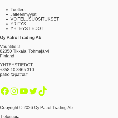
Tuotteet
Jälleenmyyjät
VOITELUSUOSITUKSET
YRITYS
YHTEYSTIEDOT
Oy Patrol Trading Ab
Vauhtitie 3
82350 Tikkala, Tohmajärvi
Finland
YHTEYSTIEDOT
+358 10 3465 310
patrol@patrol.fi
Facebook
Instagram
YouTube
Twitter
TikTok
Copyright © 2026 Oy Patrol Trading Ab
Tietosuoja