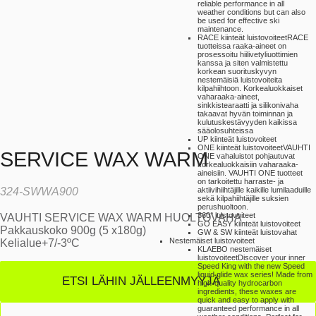
reliable performance in all
weather conditions but can also
be used for effective ski
maintenance.
RACE kiinteät luistovoiteet
RACE
tuotteissa raaka-aineet on
prosessoitu hiilivetyliuottimien
kanssa ja siten valmistettu
korkean suorituskyvyn
nestemäisiä luistovoiteita
kilpahiihtoon. Korkealuokkaiset
vaharaaka-aineet,
sinkkistearaatti ja silikonivaha
takaavat hyvän toiminnan ja
kulutuskestävyyden kaikissa
sääolosuhteissa
UP kiinteät luistovoiteet
ONE kiinteät luistovoiteet
VAUHTI
SERVICE WAX WARM
ONE vahaluistot pohjautuvat
korkealuokkaisiin vaharaaka-
aineisiin. VAUHTI ONE tuotteet
on tarkoitettu harraste- ja
aktiivihiihtäjille kaikille lumilaaduille
324-SWWA900
sekä kilpahiihtäjille suksien
perushuoltoon.
360° luistovoiteet
VAUHTI SERVICE WAX WARM HUOLTOVAHA
GO EASY kiinteät luistovoiteet
Pakkauskoko 900g (5 x180g)
GW & SW kiinteät luistovahat
Nestemäiset luistovoiteet
Kelialue+7/-3ºC
KLAEBO nestemäiset
luistovoiteet
Discover your inner
Speed King with the new Speed
liquid glide wax series! Made from
ETSI LÄHIN JÄLLEENMYYJÄ
high-quality hydrocarbon
ingredients, these waxes are
quick and easy to apply with
guaranteed performance in all