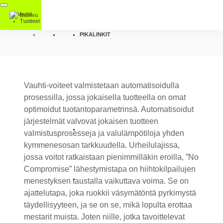
Etusivu
Tuotteet
PIKALINKIT
Vauhti-voiteet valmistetaan automatisoidulla
prosessilla, jossa jokaisella tuotteella on omat
optimoidut tuotantoparametrinsä. Automatisoidut
järjestelmät valvovat jokaisen tuotteen
valmistusprosesseja ja valulämpötiloja yhden
kymmenesosan tarkkuudella. Urheilulajissa,
jossa voitot ratkaistaan pienimmilläkin eroilla, ”No
Compromise” lähestymistapa on hiihtokilpailujen
menestyksen taustalla vaikuttava voima. Se on
ajattelutapa, joka ruokkii väsymätöntä pyrkimystä
täydellisyyteen, ja se on se, mikä lopulta erottaa
mestarit muista. Joten niille, jotka tavoittelevat