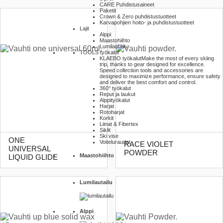
CARE Puhdistusaineet
Paketit
Crown & Zero puhdistustuotteet
Karvapohjien hoito- ja puhdistustuotteet
Lajit
Alppi
Maastohiihto
Lumilautailu
TOOLS työkalut
KLAEBO työkalut
Make the most of every skiing
trip, thanks to gear designed for excellence.
Speed collection tools and accessories are
designed to maximize performance, ensure safety
and deliver the best comfort and control.
360° työkalut
Reput ja laukut
Alppityökalut
Harjat
Rotoharjat
Korkit
Liinat & Fibertex
Siklit
Ski vise
ONE
Voiteluraudat
RACE VIOLET
UNIVERSAL
POWDER
Maastohiihto
LIQUID GLIDE
Lumilautailu
Alppi