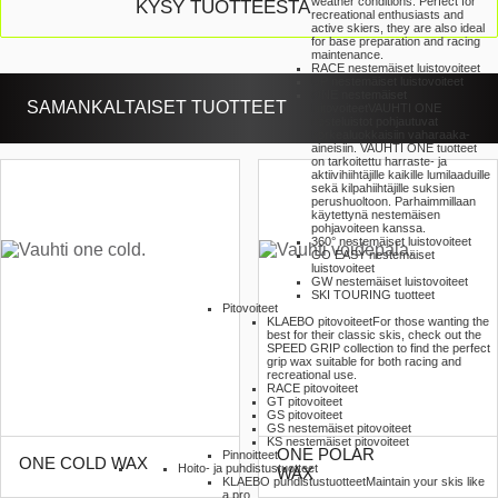
weather conditions. Perfect for
KYSY TUOTTEESTA
recreational enthusiasts and
active skiers, they are also ideal
for base preparation and racing
maintenance.
RACE nestemäiset luistovoiteet
UP nestemäiset luistovoiteet
ONE nestemäiset
SAMANKALTAISET TUOTTEET
luitovoiteet
VAUHTI ONE
nesteluistot pohjautuvat
korkealuokkaisiin vaharaaka-
aineisiin. VAUHTI ONE tuotteet
on tarkoitettu harraste- ja
aktiivihiihtäjille kaikille lumilaaduille
sekä kilpahiihtäjille suksien
perushuoltoon. Parhaimmillaan
käytettynä nestemäisen
pohjavoiteen kanssa.
360° nestemäiset luistovoiteet
GO EASY nestemäiset
luistovoiteet
GW nestemäiset luistovoiteet
SKI TOURING tuotteet
Pitovoiteet
KLAEBO pitovoiteet
For those wanting the
best for their classic skis, check out the
SPEED GRIP collection to find the perfect
grip wax suitable for both racing and
recreational use.
RACE pitovoiteet
GT pitovoiteet
GS pitovoiteet
GS nestemäiset pitovoiteet
KS nestemäiset pitovoiteet
ONE POLAR
Pinnoitteet
ONE COLD WAX
Hoito- ja puhdistustuotteet
WAX
KLAEBO puhdistustuotteet
Maintain your skis like
a pro.