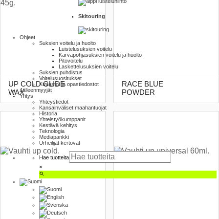
Skitouring
Ohjeet
Suksien voitelu ja huolto
Luistelu­suksien voitelu
Karva­pohja­suksien voitelu ja huolto
Pito­voitelu
Laskettelu­suksien voitelu
Suksien puhdistus
Voitelusuositukset
UP COLD GLIDE
RACE BLUE
Kuvastot ja opas­tiedostot
Jälleenmyyjät
WAX
POWDER
Yritys
Yhteystiedot
Kansainväliset maahantuojat
Historia
Yhteistyökumppanit
Kestävä kehitys
Teknologia
Mediapankki
Urheilijat kertovat
Hae tuotteita
×