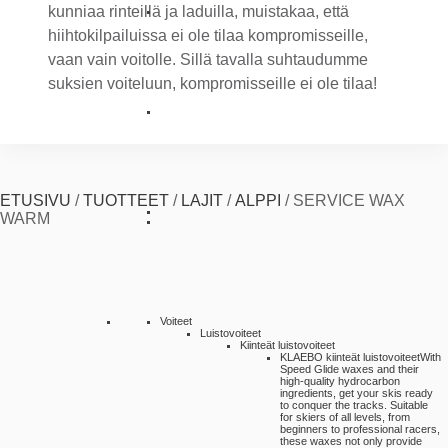
kunniaa rinteillä ja laduilla, muistakaa, että
hiihtokilpailuissa ei ole tilaa kompromisseille,
vaan vain voitolle. Sillä tavalla suhtaudumme
suksien voiteluun, kompromisseille ei ole tilaa!
ETUSIVU
/
TUOTTEET
/
LAJIT
/
ALPPI
/
SERVICE WAX
WARM
Voiteet
Luistovoiteet
Kiinteät luistovoiteet
KLAEBO kiinteät luistovoiteet
With
Speed Glide waxes and their
high-quality hydrocarbon
ingredients, get your skis ready
to conquer the tracks. Suitable
for skiers of all levels, from
beginners to professional racers,
these waxes not only provide