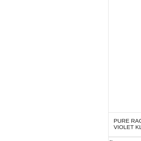
PURE RA
VIOLET K
←