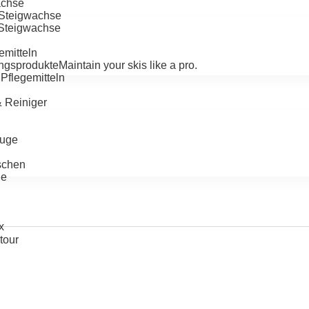
achse
-Steigwachse
-Steigwachse
emitteln
ngsprodukte
Maintain your skis like a pro.
Pflegemitteln
& Reiniger
uge
schen
ge
x