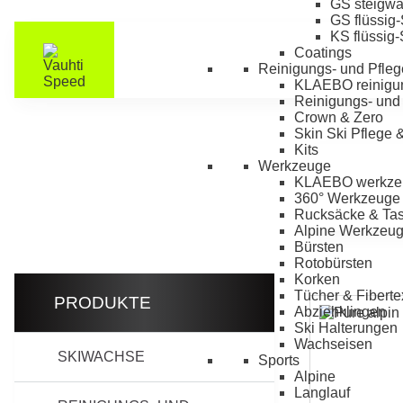
GS steigw
GS flüssig
KS flüssig
Coatings
Reinigungs- und Pfleg
KLAEBO reinigu
Reinigungs- und 
Crown & Zero
Skin Ski Pflege 
Kits
Werkzeuge
KLAEBO werkze
360° Werkzeuge
Rucksäcke & Ta
Alpine Werkzeu
Bürsten
Rotobürsten
Korken
Tücher & Fiberte
PRODUKTE
Abziehklingen
Ski Halterungen
Wachseisen
SKIWACHSE
Sports
Alpine
Langlauf